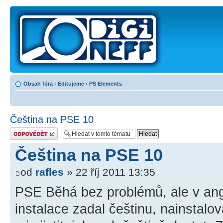
Obsah fóra
‹
Editujeme
‹
PS Elements
Čeština na PSE 10
Odeslat odpověď
Čeština na PSE 10
od
rafles
» 22 říj 2011 13:35
PSE Běhá bez problémů, ale v ang
instalace zadal češtinu, nainstalov