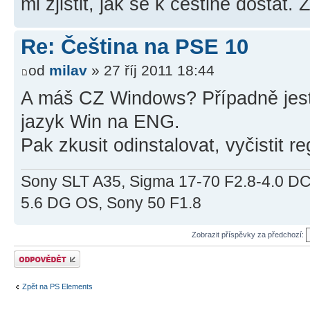
mi zjistit, jak se k češtině dostat
Re: Čeština na PSE 10
od
milav
» 27 říj 2011 18:44
A máš CZ Windows? Případně jestli 
jazyk Win na ENG.
Pak zkusit odinstalovat, vyčistit re
Sony SLT A35, Sigma 17-70 F2.8-4.0 
5.6 DG OS, Sony 50 F1.8
Zobrazit příspěvky za předchozí:
Odeslat odpověď
Zpět na PS Elements