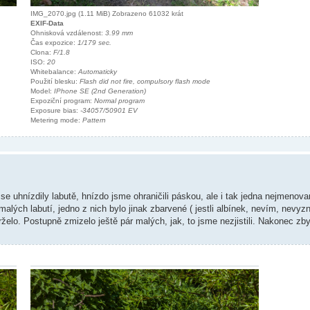
IMG_2070.jpg (1.11 MiB) Zobrazeno 61032 krát
EXIF-Data
Ohnisková vzdálenost:
3.99 mm
Čas expozice:
1/179 sec.
Clona:
F/1.8
ISO:
20
Whitebalance:
Automaticky
Použití blesku:
Flash did not fire, compulsory flash mode
Model:
IPhone SE (2nd Generation)
Expoziční program:
Normal program
Exposure bias:
-34057/50901 EV
Metering mode:
Pattern
 se uhnízdily labutě, hnízdo jsme ohraničili páskou, ale i tak jedna nejmenov
alých labutí, jedno z nich bylo jinak zbarvené ( jestli albínek, nevím, nevy
rželo. Postupně zmizelo ještě pár malých, jak, to jsme nezjistili. Nakonec zby