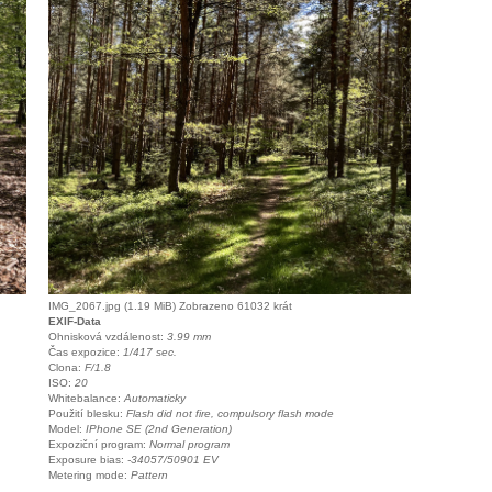
IMG_2067.jpg (1.19 MiB) Zobrazeno 61032 krát
EXIF-Data
Ohnisková vzdálenost:
3.99 mm
Čas expozice:
1/417 sec.
Clona:
F/1.8
ISO:
20
Whitebalance:
Automaticky
Použití blesku:
Flash did not fire, compulsory flash mode
Model:
IPhone SE (2nd Generation)
Expoziční program:
Normal program
Exposure bias:
-34057/50901 EV
Metering mode:
Pattern