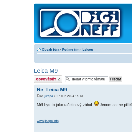
Obsah fóra
‹
Fotíme čím
‹
Leicou
Leica M9
Odeslat odpověď
Re: Leica M9
od
jizapo
» 27 dub 2024 15:13
Měl bys to jako rašelinový zábal.
Jenom asi ne příliš
www.jizapo.info