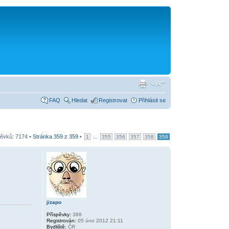
FAQ
Hledat
Registrovat
Přihlásit se
ěvků: 7174 •
Stránka
359
z
359
•
...
1
355
356
357
358
359
jizapo
Příspěvky:
388
Registrován:
05 úno 2012 21:11
Bydliště:
ČR