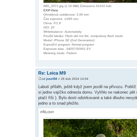
IMG_2071.jpg (1.16 MiB) Zobrazeno 61032 krát
EXIF-Data
Ohnisková vzdálenost:
3.99 mm
Čas expozice:
1/495 sec.
Clona:
F/1.8
ISO:
20
Whitebalance:
Automaticky
Použití blesku:
Flash did not fire, compulsory flash mode
Model:
IPhone SE (2nd Generation)
Expoziční program:
Normal program
Exposure bias:
-34057/50901 EV
Metering mode:
Pattern
Re: Leica M9
od
josef38
» 28 dub 2024 14:04
Labutí příběh, ještě když jsem jezdil na přívozu. Poblíž
si jedno vajíčko odnesla domu. Vylíhlo se nakonec pět m
ptačí říši ). Bylo dosti odstrkované a také dlouho nevyd
jedno a to snad přežilo.
PŘÍLOHY