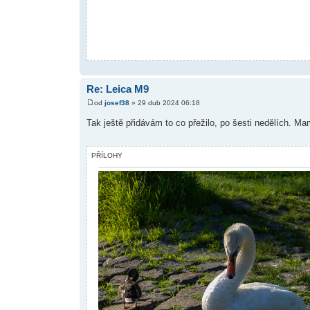
Re: Leica M9
od
josef38
» 29 dub 2024 06:18
Tak ještě přidávám to co přežilo, po šesti nedělích. Mam
PŘÍLOHY