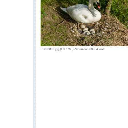
L1002986.jpg (1.07 MiB) Zobrazeno 60984 krát