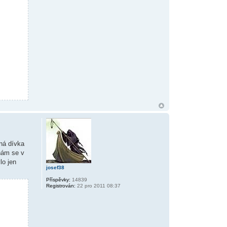
aná dívka
znám se v
lo jen
josef38
Příspěvky:
14839
Registrován:
22 pro 2011 08:37