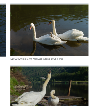
L1003520.jpg (1.04 MiB) Zobrazeno 60984 krát