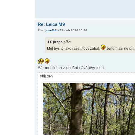
Re: Leica M9
od
josef38
» 27 dub 2024 15:34
jizapo píše:
Měl bys to jako rašelinový zábal.
Jenom asi ne příl
Pár mobilních z dnešní návštěvy lesa.
PŘÍLOHY