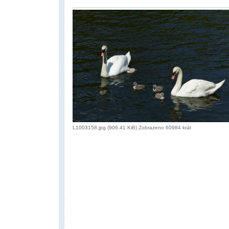
L1003158.jpg (906.41 KiB) Zobrazeno 60984 krát