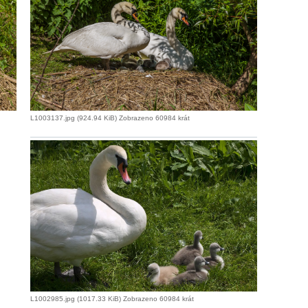
L1003137.jpg (924.94 KiB) Zobrazeno 60984 krát
L1002985.jpg (1017.33 KiB) Zobrazeno 60984 krát