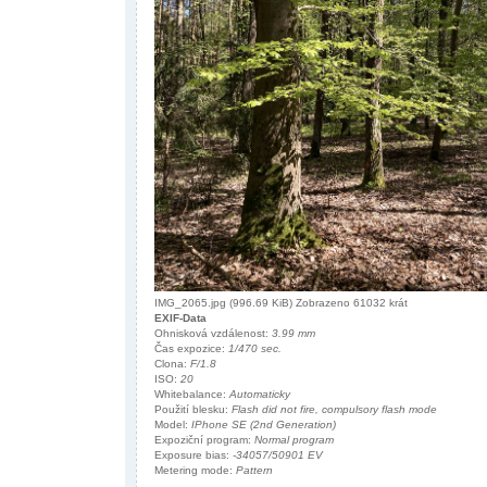
IMG_2065.jpg (996.69 KiB) Zobrazeno 61032 krát
EXIF-Data
Ohnisková vzdálenost:
3.99 mm
Čas expozice:
1/470 sec.
Clona:
F/1.8
ISO:
20
Whitebalance:
Automaticky
Použití blesku:
Flash did not fire, compulsory flash mode
Model:
IPhone SE (2nd Generation)
Expoziční program:
Normal program
Exposure bias:
-34057/50901 EV
Metering mode:
Pattern