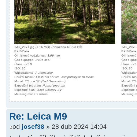
IMG_2071.jpg (1.16 MiB) Zobrazeno 60993 krát
IMG_2070.j
EXIF-Data
EXIF-Data
Ohnisková vzdálenost:
3.99 mm
Ohnisková
Čas expozice:
1/495 sec.
Čas expoz
Clona:
F/1.8
Clona:
F/1
ISO:
20
ISO:
20
Whitebalance:
Automaticky
Whitebala
Použití blesku:
Flash did not fire, compulsory flash mode
Použití bl
Model:
IPhone SE (2nd Generation)
Model:
IPh
Expoziční program:
Normal program
Expoziční
Exposure bias:
-34057/50901 EV
Exposure 
Metering mode:
Pattern
Metering 
Re: Leica M9
od
josef38
» 28 dub 2024 14:04