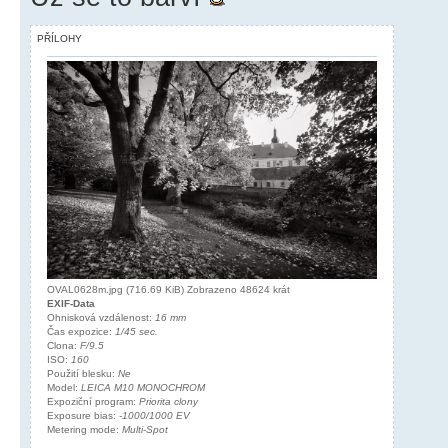
PŘÍLOHY
OVAL0628m.jpg (716.69 KiB) Zobrazeno 48624 krát
EXIF-Data
Ohnisková vzdálenost:
16 mm
Čas expozice:
1/45 sec.
Clona:
F/9.5
ISO:
160
Použití blesku:
Ne
Model:
LEICA M10 MONOCHROM
Expoziční program:
Priorita clony
Exposure bias:
-1000/1000 EV
Metering mode:
Multi-Spot