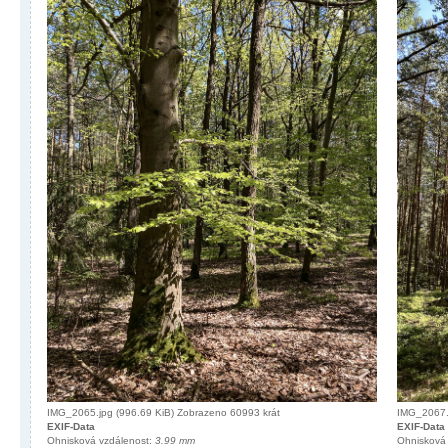
IMG_2065.jpg (996.69 KiB) Zobrazeno 60993 krát
IMG_2067.j
EXIF-Data
EXIF-Data
Ohnisková vzdálenost:
3.99 mm
Ohnisková