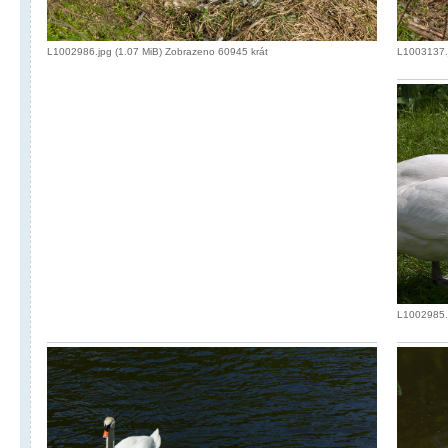
L1003137.j
L1002986.jpg (1.07 MiB) Zobrazeno 60945 krát
L1002985.j