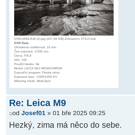
OVAL0684-Edit (2).jpg (437.96 KiB) Zobrazeno 37413 krát
EXIF-Data
Ohnisková vzdálenost:
16 mm
Čas expozice:
1/350 sec.
Clona:
F/6.8
ISO:
160
Použití blesku:
Ne
Model:
LEICA M10 MONOCHROM
Expoziční program:
Priorita clony
Exposure bias:
-1000/1000 EV
Metering mode:
Multi-Spot
Re: Leica M9
od
Josef01
» 01 bře 2025 09:25
Hezký, zima má něco do sebe.