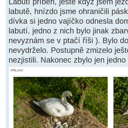
Labutí příběh, ještě když jsem jezd
labutě, hnízdo jsme ohraničili pás
dívka si jedno vajíčko odnesla do
labutí, jedno z nich bylo jinak zbar
nevyznám se v ptačí říši ). Bylo d
nevydrželo. Postupně zmizelo ještě
nezjistili. Nakonec zbylo jen jedno 
PŘÍLOHY