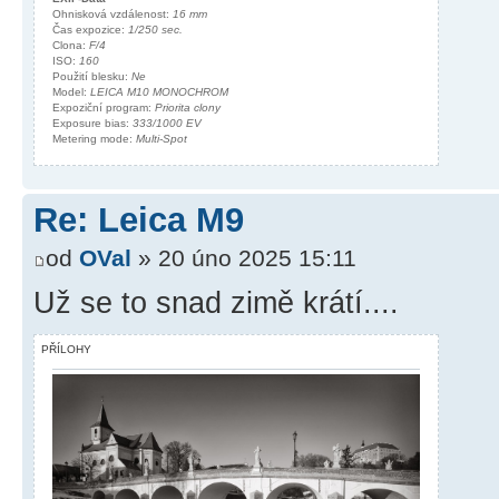
Ohnisková vzdálenost:
16 mm
Čas expozice:
1/250 sec.
Clona:
F/4
ISO:
160
Použití blesku:
Ne
Model:
LEICA M10 MONOCHROM
Expoziční program:
Priorita clony
Exposure bias:
333/1000 EV
Metering mode:
Multi-Spot
Re: Leica M9
od
OVal
» 20 úno 2025 15:11
Už se to snad zimě krátí....
PŘÍLOHY