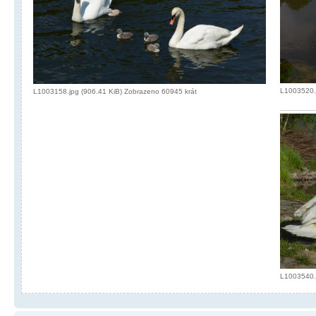
L1003520.j
L1003158.jpg (906.41 KiB) Zobrazeno 60945 krát
L1003540.j