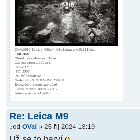
OVAL0589-Edit.jpg (668.44 KiB) Zobrazeno 51933 krát
EXIF-Data
Ohnisková vzdálenost:
16 mm
Čas expozice:
1/250 sec.
Clona:
F/5.6
ISO:
2500
Použití blesku:
Ne
Model:
LEICA M10 MONOCHROM
Expoziční program:
Manuální
Exposure bias:
-333/1000 EV
Metering mode:
Multi-Spot
Re: Leica M9
od
OVal
» 25 říj 2024 13:19
Už se to barví