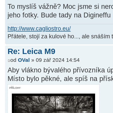
To myslíš vážně? Moc jsme si nero
jeho fotky. Bude tady na Digineff
http://www.cagliostro.eu/
Přátele, stojí za kulové ho..., ale snáším 
Re: Leica M9
od
OVal
» 09 zář 2024 14:54
Aby vlákno bývalého přívozníka úp
Místo bylo pěkné, ale spíš na přís
PŘÍLOHY