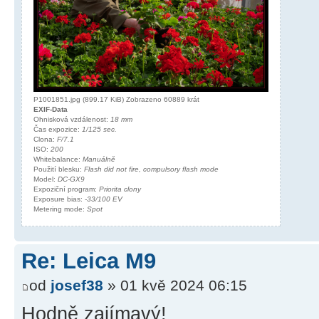
P1001851.jpg (899.17 KiB) Zobrazeno 60889 krát
EXIF-Data
Ohnisková vzdálenost:
18 mm
Čas expozice:
1/125 sec.
Clona:
F/7.1
ISO:
200
Whitebalance:
Manuálně
Použití blesku:
Flash did not fire, compulsory flash mode
Model:
DC-GX9
Expoziční program:
Priorita clony
Exposure bias:
-33/100 EV
Metering mode:
Spot
Re: Leica M9
od
josef38
» 01 kvě 2024 06:15
Hodně zajímavý!