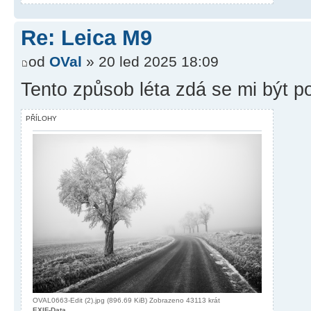
Re: Leica M9
od
OVal
» 20 led 2025 18:09
Tento způsob léta zdá se mi být 
PŘÍLOHY
OVAL0663-Edit (2).jpg (896.69 KiB) Zobrazeno 43113 krát
EXIF-Data