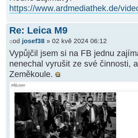
https://www.ardmediathek.de/vide
Re: Leica M9
od
josef38
» 02 kvě 2024 06:12
Vypůjčil jsem si na FB jednu zajíma
nenechal vyrušit ze své činnosti, a
Zeměkoule.
PŘÍLOHY