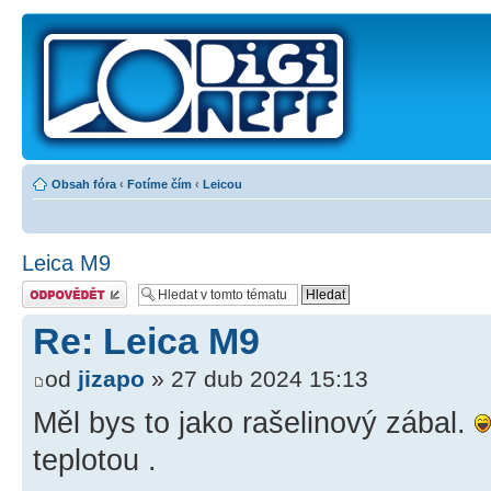
Obsah fóra
‹
Fotíme čím
‹
Leicou
Leica M9
Odeslat odpověď
Re: Leica M9
od
jizapo
» 27 dub 2024 15:13
Měl bys to jako rašelinový zábal.
teplotou .