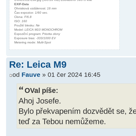
EXIF-Data
Ohnisková vzdálenost:
16 mm
Čas expozice:
1/60 sec.
Clona:
F/6.8
ISO:
160
Použití blesku:
Ne
Model:
LEICA M10 MONOCHROM
Expoziční program:
Priorita clony
Exposure bias:
-333/1000 EV
Metering mode:
Multi-Spot
Re: Leica M9
od
Fauve
» 01 čer 2024 16:45
OVal píše:
Ahoj Josefe.
Bylo překvapením dozvědět se, že 
teď za Tebou nemůžeme.