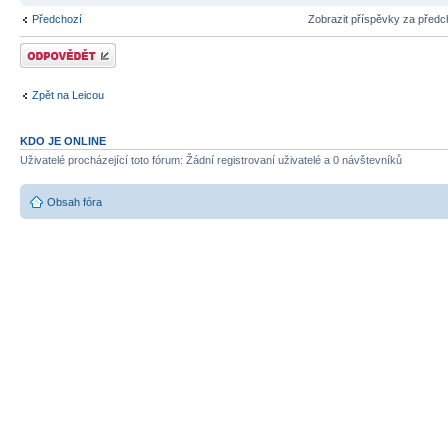
Předchozí
Zobrazit příspěvky za předc
Odeslat odpověď
Zpět na Leicou
KDO JE ONLINE
Uživatelé procházející toto fórum: Žádní registrovaní uživatelé a 0 návštevníků
Obsah fóra