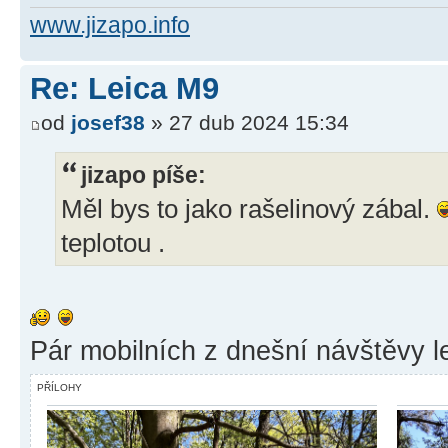
www.jizapo.info
Re: Leica M9
od
josef38
» 27 dub 2024 15:34
jizapo píše:
Měl bys to jako rašelinový zábal.
teplotou .
Pár mobilních z dnešní návštěvy l
PŘÍLOHY