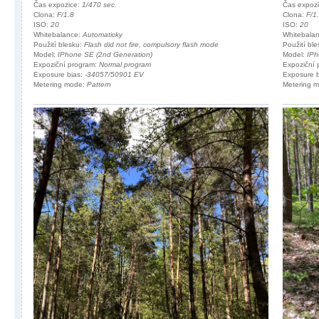
Čas expozice:
1/470 sec.
Čas expoz
Clona:
F/1.8
Clona:
F/1
ISO:
20
ISO:
20
Whitebalance:
Automaticky
Whitebala
Použití blesku:
Flash did not fire, compulsory flash mode
Použití bl
Model:
IPhone SE (2nd Generation)
Model:
IPh
Expoziční program:
Normal program
Expoziční
Exposure bias:
-34057/50901 EV
Exposure 
Metering mode:
Pattern
Metering 