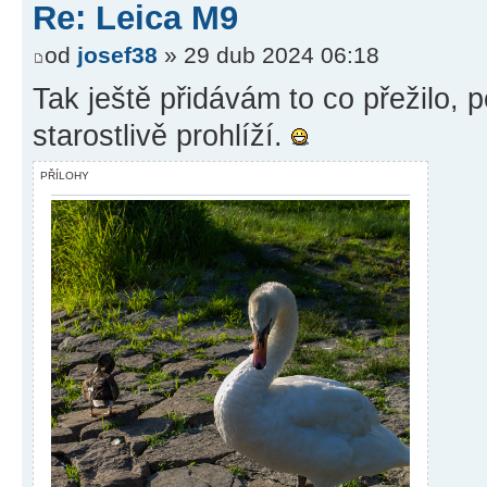
Re: Leica M9
od
josef38
» 29 dub 2024 06:18
Tak ještě přidávám to co přežilo, 
starostlivě prohlíží.
PŘÍLOHY