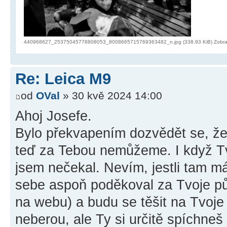
440968627_25375045778808053_8008665715769363482_n.jpg (338.93 KiB) Zobra
Re: Leica M9
od
OVal
» 30 kvě 2024 14:00
Ahoj Josefe.
Bylo překvapením dozvědět se, že 
teď za Tebou nemůžeme. I když Tv
jsem nečekal. Nevím, jestli tam má
sebe aspoň poděkoval za Tvoje pů
na webu) a budu se těšit na Tvoje 
neberou, ale Ty si určitě spíchne