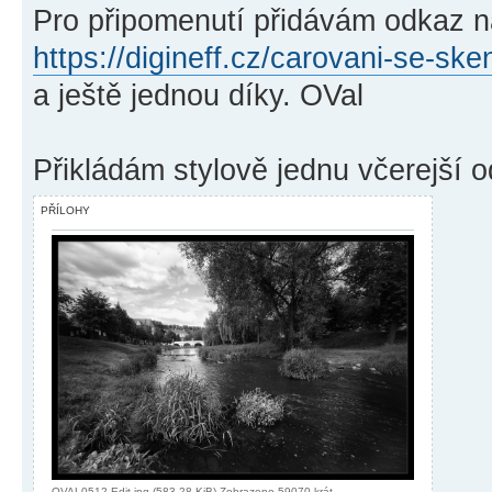
Pro připomenutí přidávám odkaz n
https://digineff.cz/carovani-se-s
a ještě jednou díky. OVal
Přikládám stylově jednu včerejší o
PŘÍLOHY
OVAL0512-Edit.jpg (583.28 KiB) Zobrazeno 59070 krát