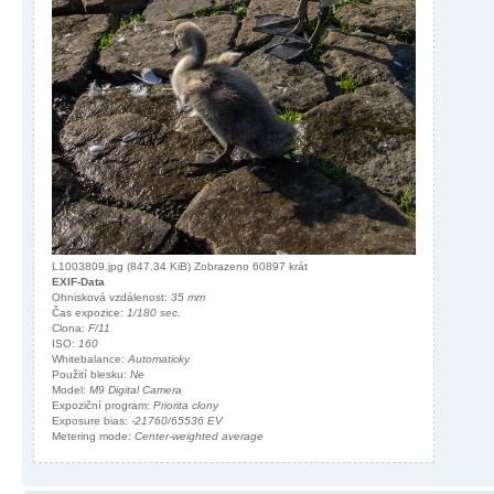
L1003809.jpg (847.34 KiB) Zobrazeno 60897 krát
EXIF-Data
Ohnisková vzdálenost:
35 mm
Čas expozice:
1/180 sec.
Clona:
F/11
ISO:
160
Whitebalance:
Automaticky
Použití blesku:
Ne
Model:
M9 Digital Camera
Expoziční program:
Priorita clony
Exposure bias:
-21760/65536 EV
Metering mode:
Center-weighted average