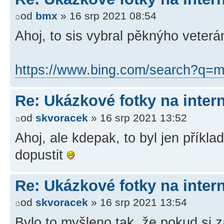
od
bmx
» 16 srp 2021 08:54
Ahoj, to sis vybral pěknýho veterá
https://www.bing.com/search?q=m
Re: Ukázkové fotky na inter
od
skvoracek
» 16 srp 2021 13:52
Ahoj, ale kdepak, to byl jen příkl
dopustit
Re: Ukázkové fotky na inter
od
skvoracek
» 16 srp 2021 13:54
Bylo to myšleno tak, že pokud si 