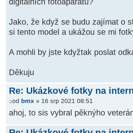
digitálních fotoaparátů?
Jako, že když se budu zajímat o s
si tento model a ukážou se mi fot
A mohli by jste kdyžtak poslat od
Děkuju
Re: Ukázkové fotky na inter
od
bmx
» 16 srp 2021 08:51
ahoj, to sis vybral pěknýho veterá
Re: Ukázkové fotky na inter