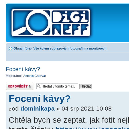
Obsah fóra
‹
Vše kolem zobrazování fotografií na monitorech
Focení kávy?
Moderátor:
Antonin.Charvat
Odeslat odpověď
Focení kávy?
od
dominikapa
» 04 srp 2021 10:08
Chtěla bych se zeptat, jak fotit ne