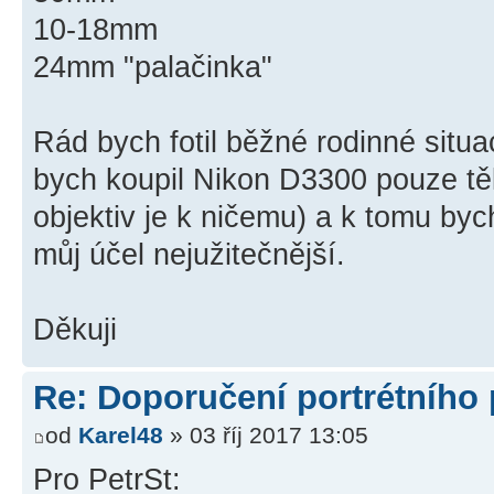
10-18mm
24mm "palačinka"
Rád bych fotil běžné rodinné situac
bych koupil Nikon D3300 pouze tě
objektiv je k ničemu) a k tomu bych
můj účel nejužitečnější.
Děkuji
Re: Doporučení portrétního
od
Karel48
» 03 říj 2017 13:05
Pro PetrSt: