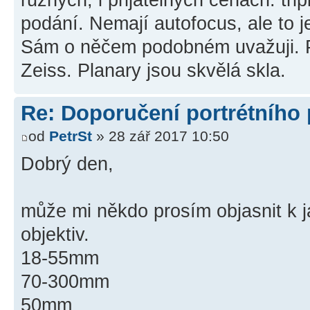
podání. Nemají autofocus, ale to j
Sám o něčem podobném uvažuji. P
Zeiss. Planary jsou skvělá skla.
Re: Doporučení portrétního
od
PetrSt
» 28 zář 2017 10:50
Dobrý den,
může mi někdo prosím objasnit k 
objektiv.
18-55mm
70-300mm
50mm