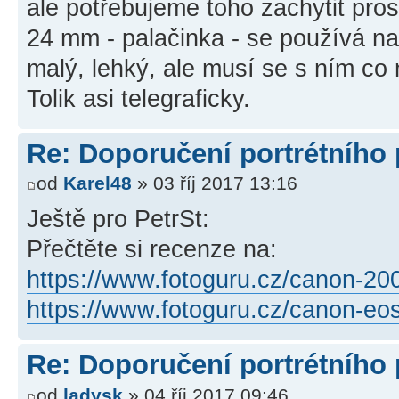
ale potřebujeme toho zachytit pros
24 mm - palačinka - se používá na s
malý, lehký, ale musí se s ním co n
Tolik asi telegraficky.
Re: Doporučení portrétního
od
Karel48
» 03 říj 2017 13:16
Ještě pro PetrSt:
Přečtěte si recenze na:
https://www.fotoguru.cz/canon-20
https://www.fotoguru.cz/canon-eo
Re: Doporučení portrétního
od
ladysk
» 04 říj 2017 09:46