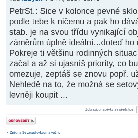
PetrSt.: Sice v kolonce pevné sklo,
podle tebe k ničemu a pak ho dáv
stab. je na svou třídu vynikající o
záměrům úplně ideální...doteď ho 
Pokreje ti většinu rodinných situa
začal a až si ujasníš priority, co bu
omezuje, zeptáš se znovu popř. u
Nehledě na to, že možná se setový
levněji koupit ...
Zobrazit příspěvky za předchozí:
Odeslat odpověď
Zpět na Se zrcadlovkou na vážno