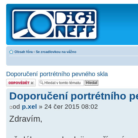
Obsah fóra
‹
Se zrcadlovkou na vážno
Doporučení portrétního pevného skla
Odeslat odpověď
Doporučení portrétního p
od
p.xel
» 24 čer 2015 08:02
Zdravím,