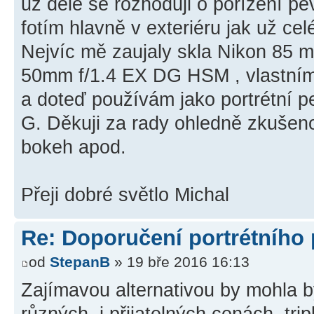
už déle se rozhoduji o pořízení pe
fotím hlavně v exteriéru jak už ce
Nejvíc mě zaujaly skla Nikon 8
50mm f/1.4 EX DG HSM , vlastním
a doteď používám jako portrétní p
G. Děkuji za rady ohledně zkušenos
bokeh apod.
Přeji dobré světlo Michal
Re: Doporučení portrétního
od
StepanB
» 19 bře 2016 16:13
Zajímavou alternativou by mohla bý
různých, i přijatelných cenách. tr