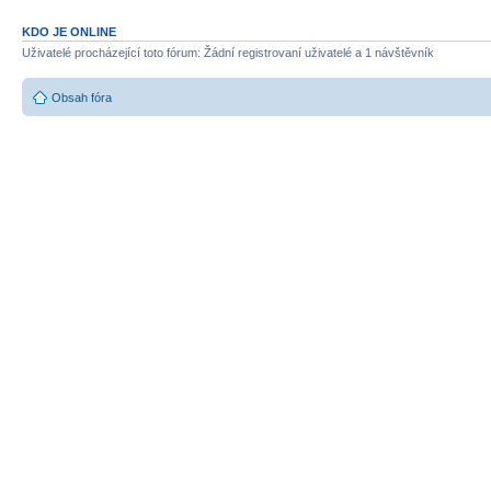
KDO JE ONLINE
Uživatelé procházející toto fórum: Žádní registrovaní uživatelé a 1 návštěvník
Obsah fóra