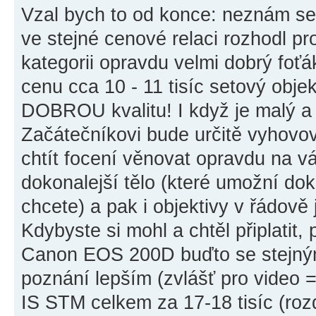
Vzal bych to od konce: neznám se
ve stejné cenové relaci rozhodl p
kategorii opravdu velmi dobrý foť
cenu cca 10 - 11 tisíc setový obje
DOBROU kvalitu! I když je malý a 
Začátečníkovi bude určitě vyhovov
chtít focení věnovat opravdu na v
dokonalejší tělo (které umožní dok
chcete) a pak i objektivy v řádově
Kdybyste si mohl a chtěl připlatit,
Canon EOS 200D buďto se stejným
poznání lepším (zvlášť pro video 
IS STM celkem za 17-18 tisíc (rozd