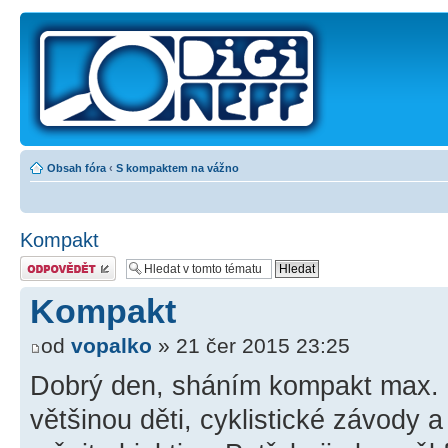
Obsah fóra
‹
S kompaktem na vážno
Kompakt
Odeslat odpověď
Kompakt
od
vopalko
» 21 čer 2015 23:25
Dobrý den, sháním kompakt max. d
většinou děti, cyklistické závody 