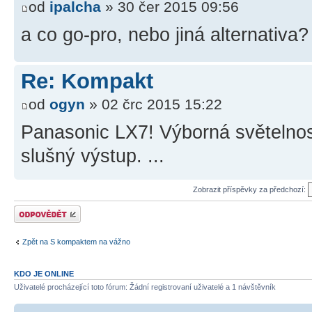
od
ipalcha
» 30 čer 2015 09:56
a co go-pro, nebo jiná alternativa?
Re: Kompakt
od
ogyn
» 02 črc 2015 15:22
Panasonic LX7! Výborná světelnos
slušný výstup. ...
Zobrazit příspěvky za předchozí:
Odeslat odpověď
Zpět na S kompaktem na vážno
KDO JE ONLINE
Uživatelé procházející toto fórum: Žádní registrovaní uživatelé a 1 návštěvník