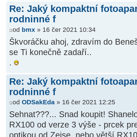
Re: Jaký kompaktní fotoapará
rodninné f
od
bmx
» 16 čer 2021 10:34
Škvoráčku ahoj, zdravím do Ben
se Ti konečně zadaří..
.
Re: Jaký kompaktní fotoapará
rodninné f
od
ODSakEda
» 16 čer 2021 12:25
Sehnat???... Snad koupit! Shanelo
RX100 od verze 3 výše - prcek pr
optikou od Zeise, nebo větší RX1