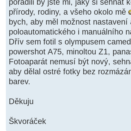
poradili by jste mi, jaký si sehnat
přírody, rodiny, a všeho okolo mě
bych, aby měl možnost nastavení 
poloautomatického i manuálního na
Dřív sem fotil s olympusem came
powershot A75, minoltou Z1, pan
Fotoaparát nemusí být nový, sehna
aby dělal ostré fotky bez rozmázá
barev.
Děkuju
Škvoráček