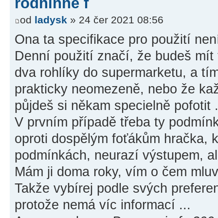
rodninné f
od
ladysk
» 24 čer 2021 08:56
Ona ta specifikace pro použití nen
Denní použití značí, že budeš mít 
dva rohlíky do supermarketu, a tí
prakticky neomezeně, nebo že ka
půjdeš si někam specielně pofotit .
V prvním případě třeba ty podmínk
oproti dospělým foťákům hračka, k
podmínkách, neurazí výstupem, al
Mám ji doma roky, vím o čem mluví
Takže vybírej podle svých preferen
protože nemá víc informací ...