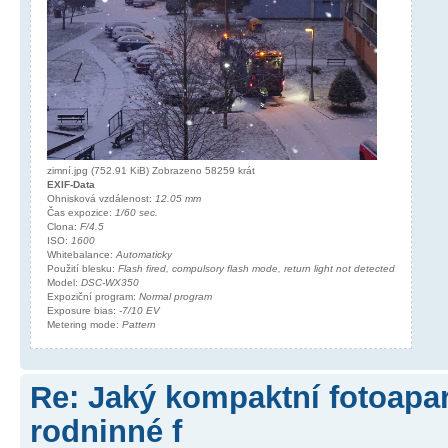
zimní.jpg (752.91 KiB) Zobrazeno 58259 krát
EXIF-Data
Ohnisková vzdálenost:
12.05 mm
Čas expozice:
1/60 sec.
Clona:
F/4.5
ISO:
1600
Whitebalance:
Automaticky
Použití blesku:
Flash fired, compulsory flash mode, return light not detected
Model:
DSC-WX350
Expoziční program:
Normal program
Exposure bias:
-7/10 EV
Metering mode:
Pattern
Re: Jaký kompaktní fotoapará
rodninné f