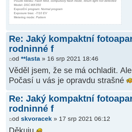
Použití blesku:
Flash fired, compulsory flash mode, return light not detected
Model:
DSC-WX350
Expoziční program:
Normal program
Exposure bias:
-7/10 EV
Metering mode:
Pattern
Re: Jaký kompaktní fotoapará
rodninné f
od
**lasta
» 16 srp 2021 18:46
Věděl jsem, že se má ochladit. Ale
Počasí u vás je opravdu strašné
Re: Jaký kompaktní fotoapará
rodninné f
od
skvoracek
» 17 srp 2021 06:12
Děkuju