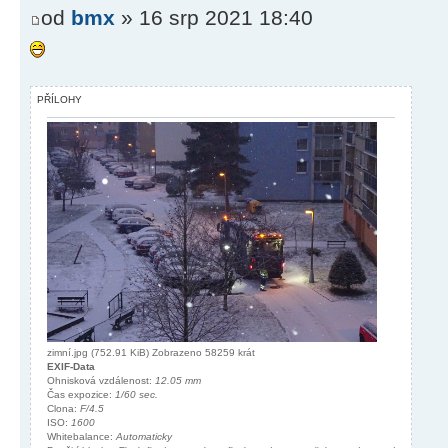
od
bmx
» 16 srp 2021 18:40
PŘÍLOHY
zimní.jpg (752.91 KiB) Zobrazeno 58259 krát
EXIF-Data
Ohnisková vzdálenost:
12.05 mm
Čas expozice:
1/60 sec.
Clona:
F/4.5
ISO:
1600
Whitebalance:
Automaticky