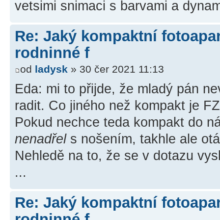
vetsimi snimaci s barvami a dynami
Re: Jaký kompaktní fotoapará
rodninné f
od
ladysk
» 30 čer 2021 11:13
Eda: mi to přijde, že mladý pán n
radit. Co jiného než kompakt je F
Pokud nechce teda kompakt do náp
nenadřel
s nošením, takhle ale otá
Nehledě na to, že se v dotazu vys
...
Re: Jaký kompaktní fotoapará
rodninné f