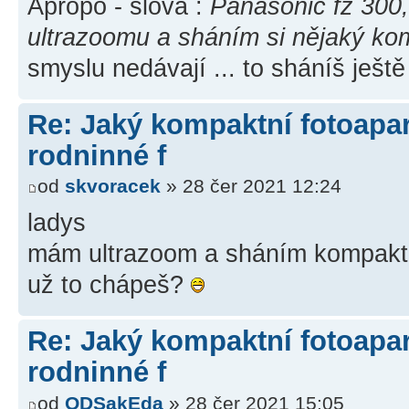
Apropo - slova :
Panasonic fz 300
ultrazoomu a sháním si nějaký kom
smyslu nedávají ... to sháníš ješ
Re: Jaký kompaktní fotoapará
rodninné f
od
skvoracek
» 28 čer 2021 12:24
ladys
mám ultrazoom a sháním kompakt
už to chápeš?
Re: Jaký kompaktní fotoapará
rodninné f
od
ODSakEda
» 28 čer 2021 15:05