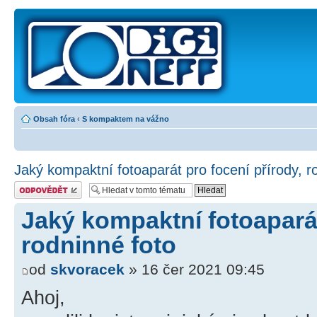
Obsah fóra
‹
S kompaktem na vážno
Jaký kompaktní fotoaparát pro focení přírody, r
Odeslat odpověď
Jaký kompaktní fotoaparát
rodninné foto
od
skvoracek
» 16 čer 2021 09:45
Ahoj,