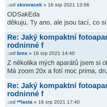
od
skvoracek
» 16 srp 2021 13:56
ODSakEda
děkuju, Ty ano, ale jsou tací, co 
Re: Jaký kompaktní fotoapará
rodninné f
od
bmx
» 16 srp 2021 14:40
Z několika mých aparátů jsem si 
Má zoom 20x a fotí moc prima, dru
Re: Jaký kompaktní fotoapará
rodninné f
od
**lasta
» 16 srp 2021 17:40