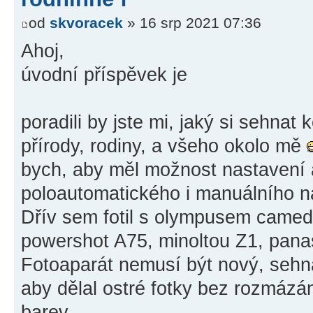
od
skvoracek
» 16 srp 2021 07:36
Ahoj,
úvodní příspěvek je
poradili by jste mi, jaký si sehnat
přírody, rodiny, a všeho okolo mě
bych, aby měl možnost nastavení 
poloautomatického i manuálního na
Dřív sem fotil s olympusem came
powershot A75, minoltou Z1, pan
Fotoaparát nemusí být nový, sehna
aby dělal ostré fotky bez rozmázá
barev.