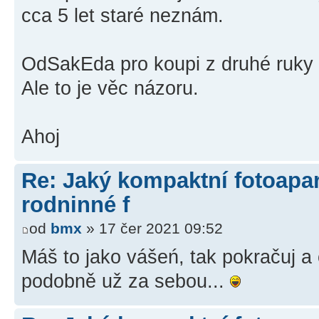
cca 5 let staré neznám.
OdSakEda pro koupi z druhé ruky 
Ale to je věc názoru.
Ahoj
Re: Jaký kompaktní fotoapará
rodninné f
od
bmx
» 17 čer 2021 09:52
Máš to jako vášeń, tak pokračuj a 
podobně už za sebou...