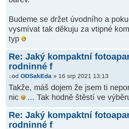
Budeme se držet úvodního a pokud
vysmívat tak děkuju za vtipné kome
typ
Re: Jaký kompaktní fotoapará
rodninné f
od
ODSakEda
» 16 srp 2021 13:13
Takže, máš dojem že jsem ti nepor
nic
... Tak hodně štěstí ve výběr
Re: Jaký kompaktní fotoapará
rodninné f