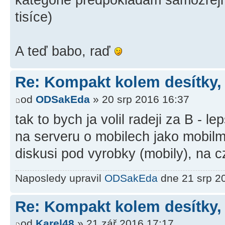
kategorie předpokládám samozřejm
tisíce)
A teď babo, raď
Re: Kompakt kolem desítky,
od
ODSakEda
» 20 srp 2016 16:37
tak to bych ja volil radeji za B - l
na serveru o mobilech jako mobilm
diskusi pod vyrobky (mobily), na 
Naposledy upravil
ODSakEda
dne 21 srp 20
Re: Kompakt kolem desítky,
od
Karel48
» 21 zář 2016 17:17