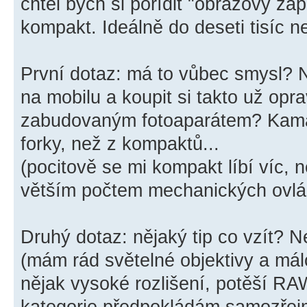
chtěl bych si pořídit "obrazový záp
kompakt. Ideálně do deseti tisíc 
První dotaz: má to vůbec smysl? Ne
na mobilu a koupit si takto už opr
zabudovaným fotoaparátem? Kamar
forky, než z kompaktů...
(pocitově se mi kompakt líbí víc, 
větším počtem mechanických ovlá
Druhý dotaz: nějaký tip co vzít?
(mám rád světelné objektivy a má
nějak vysoké rozlišení, potěší RAW