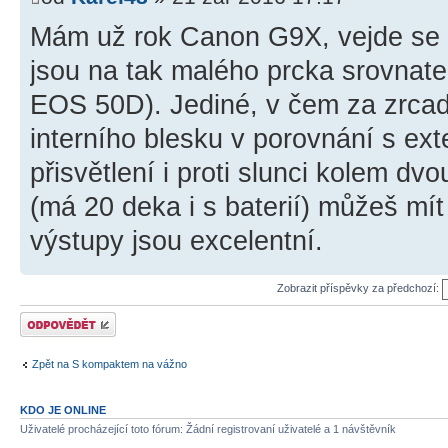
Mám už rok Canon G9X, vejde se d
jsou na tak malého prcka srovnate
EOS 50D). Jediné, v čem za zrcad
interního blesku v porovnání s ext
přisvětlení i proti slunci kolem d
(má 20 deka i s baterií) můžeš mít
výstupy jsou excelentní.
Zobrazit příspěvky za předchozí:
Odeslat odpověď
Zpět na S kompaktem na vážno
KDO JE ONLINE
Uživatelé procházející toto fórum: Žádní registrovaní uživatelé a 1 návštěvník