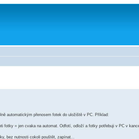
plně automatickým přenosem fotek do uložiště v PC. Příklad:
oti fotky = jen cvaka na automat. Odfotí, odloží a fotky potřebuji v PC v kance
y, bez nutnosti cokoli pouštět, zapínat...