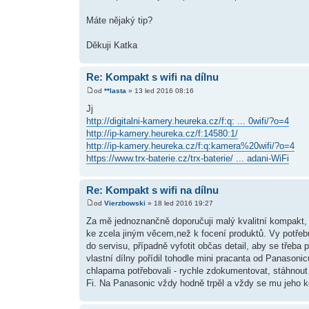
Máte nějaký tip?
Děkuji Katka
Re: Kompakt s wifi na dílnu
od
**lasta
» 13 led 2016 08:16
Jj
http://digitalni-kamery.heureka.cz/f:q: ... 0wifi/?o=4
http://ip-kamery.heureka.cz/f:14580:1/
http://ip-kamery.heureka.cz/f:q:kamera%20wifi/?o=4
https://www.trx-baterie.cz/trx-baterie/ ... adani-WiFi
Re: Kompakt s wifi na dílnu
od
Vierzbowski
» 18 led 2016 19:27
Za mě jednoznančně doporučuji malý kvalitní kompakt, 
ke zcela jiným věcem,než k focení produktů. Vy potřebu
do servisu, případně vyfotit občas detail, aby se třeba
vlastní dílny pořídil tohodle mini pracanta od Panasoni
chlapama potřebovali - rychle zdokumentovat, stáhnout
Fi. Na Panasonic vždy hodně trpěl a vždy se mu jeho ko