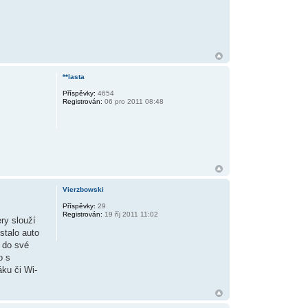
**lasta
Příspěvky:
4654
Registrován:
06 pro 2011 08:48
Vierzbowski
Příspěvky:
29
Registrován:
19 říj 2011 11:02
ry slouží
stalo auto
i do své
o s
ku či Wi-