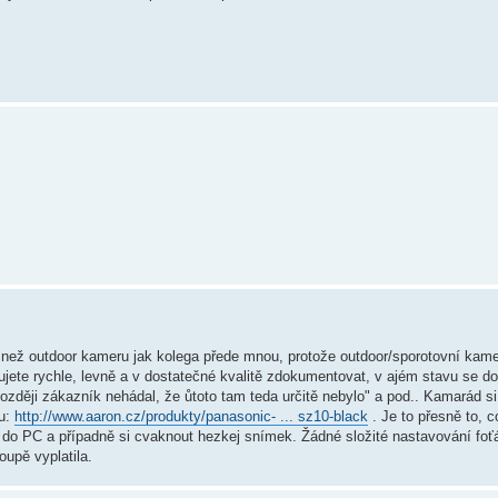
než outdoor kameru jak kolega přede mnou, protože outdoor/sporotovní kame
jete rychle, levně a v dostatečné kvalitě zdokumentovat, v ajém stavu se do
 později zákazník nehádal, že ůtoto tam teda určitě nebylo" a pod.. Kamarád s
cu:
http://www.aaron.cz/produkty/panasonic- ... sz10-black
. Je to přesně to, c
 do PC a případně si cvaknout hezkej snímek. Žádné složité nastavování foťá
upě vyplatila.