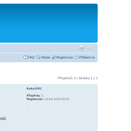
FAQ
Hledat
Registrovat
Přihlásit se
Příspěvků: 4 • Stránka
1
z
1
Katka1001
Příspěvky:
1
Registrován:
13 led 2016 02:41
láři.