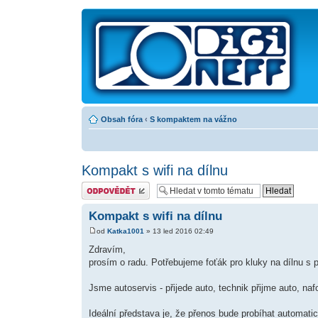
Obsah fóra
‹
S kompaktem na vážno
Kompakt s wifi na dílnu
Odeslat odpověď
Kompakt s wifi na dílnu
od
Katka1001
» 13 led 2016 02:49
Zdravím,
prosím o radu. Potřebujeme foťák pro kluky na dílnu s 
Jsme autoservis - přijede auto, technik přijme auto, naf
Ideální představa je, že přenos bude probíhat automatick