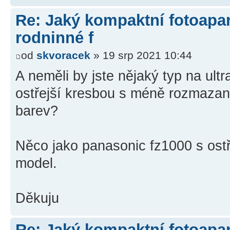
Re: Jaký kompaktní fotoapará
rodninné f
od
skvoracek
» 19 srp 2021 10:44
A neměli by jste nějaký typ na ul
ostřejší kresbou s méně rozmazan
barev?
Něco jako panasonic fz1000 s ostře
model.
Děkuju
Re: Jaký kompaktní fotoapará