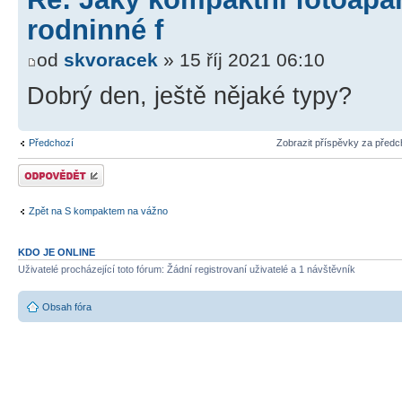
rodninné f
od
skvoracek
» 15 říj 2021 06:10
Dobrý den, ještě nějaké typy?
Předchozí
Zobrazit příspěvky za předc
Odeslat odpověď
Zpět na S kompaktem na vážno
KDO JE ONLINE
Uživatelé procházející toto fórum: Žádní registrovaní uživatelé a 1 návštěvník
Obsah fóra