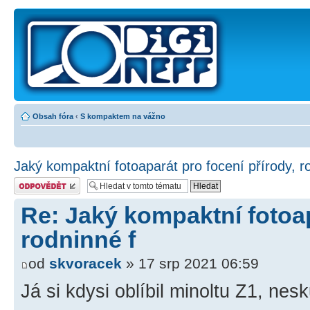
Obsah fóra
‹
S kompaktem na vážno
Jaký kompaktní fotoaparát pro focení přírody, r
Odeslat odpověď
Re: Jaký kompaktní fotoap
rodninné f
od
skvoracek
» 17 srp 2021 06:59
Já si kdysi oblíbil minoltu Z1, nes