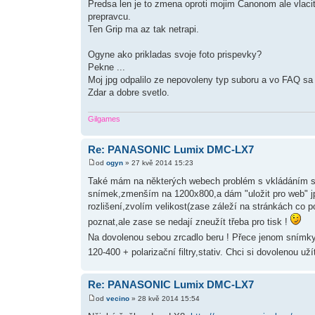
Predsa len je to zmena oproti mojim Canonom ale vlacit
prepravcu.
Ten Grip ma az tak netrapi.
Ogyne ako prikladas svoje foto prispevky?
Pekne ...
Moj jpg odpalilo ze nepovoleny typ suboru a vo FAQ sa
Zdar a dobre svetlo.
Gilgames
Re: PANASONIC Lumix DMC-LX7
od
ogyn
» 27 kvě 2014 15:23
Také mám na některých webech problém s vkládáním sním
snímek,zmenším na 1200x800,a dám "uložit pro web" jp
rozlišení,zvolím velikost(zase záleží na stránkách co 
poznat,ale zase se nedají zneužít třeba pro tisk !
Na dovolenou sebou zrcadlo beru ! Přece jenom snímky
120-400 + polarizační filtry,stativ. Chci si dovolenou uží
Re: PANASONIC Lumix DMC-LX7
od
vecino
» 28 kvě 2014 15:54