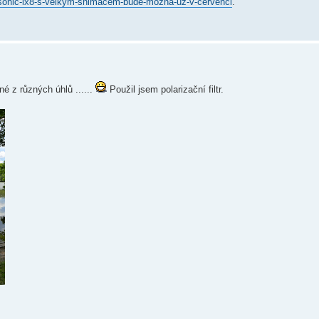
sonic-lx8-s-velkym-snimacem-bude-mozna-uz-v-cervenci
.
é z různých úhlů ......
Použil jsem polarizační filtr.