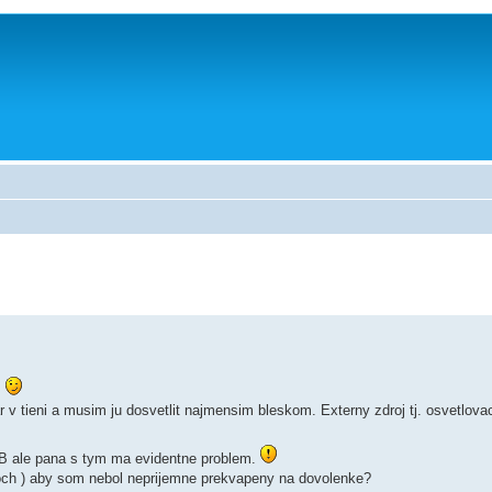
.
ár v tieni a musim ju dosvetlit najmensim bleskom. Externy zdroj tj. osvetlo
WB ale pana s tym ma evidentne problem.
och ) aby som nebol neprijemne prekvapeny na dovolenke?