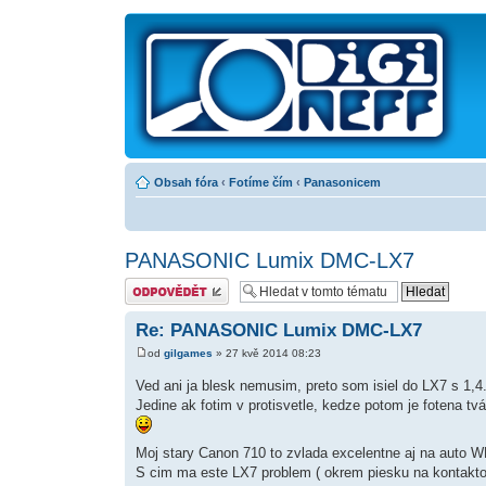
Obsah fóra
‹
Fotíme čím
‹
Panasonicem
PANASONIC Lumix DMC-LX7
Odeslat odpověď
Re: PANASONIC Lumix DMC-LX7
od
gilgames
» 27 kvě 2014 08:23
Ved ani ja blesk nemusim, preto som isiel do LX7 s 1,4
Jedine ak fotim v protisvetle, kedze potom je fotena tv
Moj stary Canon 710 to zvlada excelentne aj na auto 
S cim ma este LX7 problem ( okrem piesku na kontakt