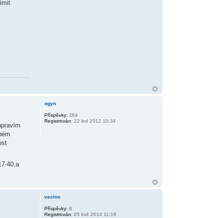
imit
ogyn
Příspěvky:
264
Registrován:
22 led 2012 10:34
upravím
lném
ost
17-40,a
vecino
Příspěvky:
8
Registrován:
05 kvě 2014 11:16