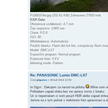
P1000374w.jpg (332.61 KiB) Zobrazeno 27920 krát
EXIF-Data
Ohnisková vzdálenost:
4.7 mm
Čas expozice:
1/400 sec.
Clona:
F/2.8
ISO:
80
Whitebalance:
Automaticky
Použití blesku:
Flash did not fire, compulsory flash mo
Model:
DMC-LX7
Expoziční program:
Normal program
Exposure bias:
0 EV
Metering mode:
Pattern
Re: PANASONIC Lumix DMC-LX7
od
gilgames
» 29 kvě 2014 12:53
to Ogyn : Dakujem za navod na prilohu
Milne som oc
Prikladam zapad slnka bez sw upravy rovno z fotaku.
Uz si nepamatam ci som pouzil HDR alebo zapad slnka a
Jemne sa s tym pohrat v niektorom foto upravovaci a sl