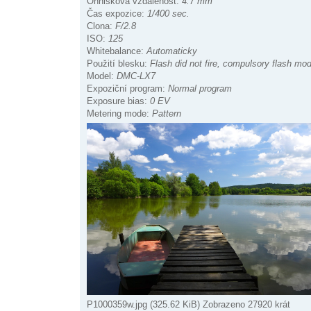
Ohnisková vzdálenost:
4.7 mm
Čas expozice:
1/400 sec.
Clona:
F/2.8
ISO:
125
Whitebalance:
Automaticky
Použití blesku:
Flash did not fire, compulsory flash mo
Model:
DMC-LX7
Expoziční program:
Normal program
Exposure bias:
0 EV
Metering mode:
Pattern
P1000359w.jpg (325.62 KiB) Zobrazeno 27920 krát