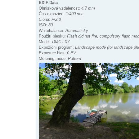
EXIF-Data
Ohnisková vzdálenost:
4.7 mm
Čas expozice:
1/400 sec.
Clona:
F/2.8
ISO:
80
Whitebalance:
Automaticky
Použití blesku:
Flash did not fire, compulsory flash mo
Model:
DMC-LX7
Expoziční program:
Landscape mode (for landscape pho
Exposure bias:
0 EV
Metering mode:
Pattern