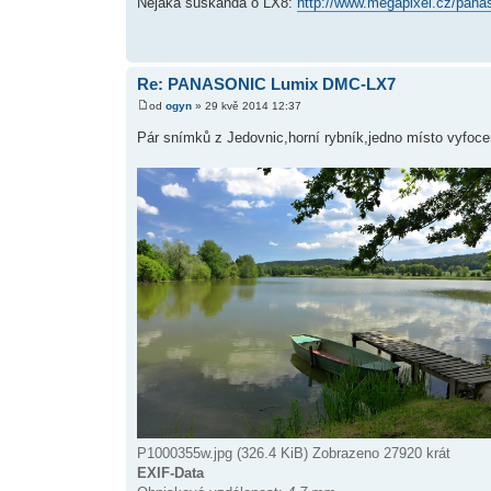
Nějaká šuškanda o LX8:
http://www.megapixel.cz/pana
Re: PANASONIC Lumix DMC-LX7
od
ogyn
» 29 kvě 2014 12:37
Pár snímků z Jedovnic,horní rybník,jedno místo vyfocen
P1000355w.jpg (326.4 KiB) Zobrazeno 27920 krát
EXIF-Data