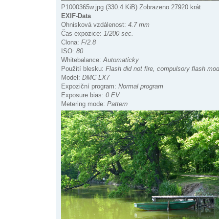
P1000365w.jpg (330.4 KiB) Zobrazeno 27920 krát
EXIF-Data
Ohnisková vzdálenost:
4.7 mm
Čas expozice:
1/200 sec.
Clona:
F/2.8
ISO:
80
Whitebalance:
Automaticky
Použití blesku:
Flash did not fire, compulsory flash mo
Model:
DMC-LX7
Expoziční program:
Normal program
Exposure bias:
0 EV
Metering mode:
Pattern