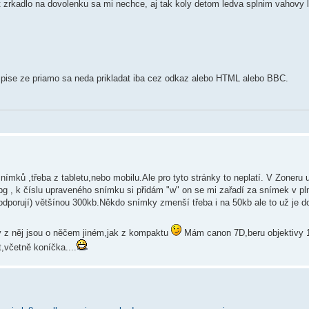
 zrkadlo na dovolenku sa mi nechce, aj tak koly detom ledva splnim vahovy l
 pise ze priamo sa neda prikladat iba cez odkaz alebo HTML alebo BBC.
ků ,třeba z tabletu,nebo mobilu.Ale pro tyto stránky to neplatí. V Zoneru 
g , k číslu upraveného snímku si přidám "w" on se mi zařadí za snímek v p
podporují) většínou 300kb.Někdo snímky zmenší třeba i na 50kb ale to už je d
 z něj jsou o něčem jiném,jak z kompaktu
Mám canon 7D,beru objektivy 
t,včetně koníčka....