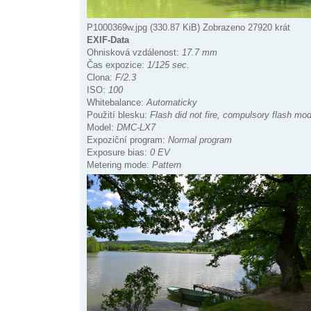
P1000369w.jpg (330.87 KiB) Zobrazeno 27920 krát
EXIF-Data
Ohnisková vzdálenost:
17.7 mm
Čas expozice:
1/125 sec.
Clona:
F/2.3
ISO:
100
Whitebalance:
Automaticky
Použití blesku:
Flash did not fire, compulsory flash mo
Model:
DMC-LX7
Expoziční program:
Normal program
Exposure bias:
0 EV
Metering mode:
Pattern