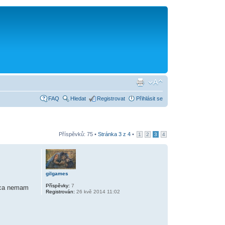
FAQ
Hledat
Registrovat
Přihlásit se
Příspěvků: 75 •
Stránka
3
z
4
•
1
2
3
4
gilgames
Příspěvky:
7
vaca nemam
Registrován:
26 kvě 2014 11:02