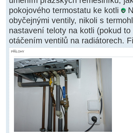
uměním pražských řemeslníků, jak 
pokojového termostatu ke kotli
Na
obyčejnými ventily, nikoli s termoh
nastavení teloty na kotli (pokud to
otáčením ventilů na radiátorech. 
PŘÍLOHY