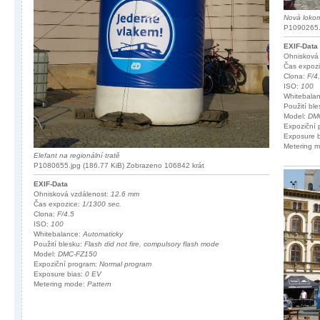
Nová lokomo
P1090265.j
EXIF-Data
Ohnisková
Čas expoz
Clona:
F/4
ISO:
100
Whitebala
Použití bl
Model:
DM
Expoziční
Exposure 
Metering 
Elefant na regionální tratě
P1080655.jpg (186.77 KiB) Zobrazeno 106842 krát
EXIF-Data
Ohnisková vzdálenost:
12.6 mm
Čas expozice:
1/1300 sec.
Clona:
F/4.5
ISO:
100
Whitebalance:
Automaticky
Použití blesku:
Flash did not fire, compulsory flash mode
Model:
DMC-FZ150
Expoziční program:
Normal program
Exposure bias:
0 EV
Metering mode:
Pattern