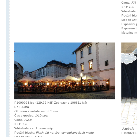
Clona:
F/4
ISO:
100
Whitebala
Použití bl
Model:
DM
Expoziční
Exposure 
Metering 
P1090063.jpg (129.75 KiB) Zobrazeno 106811 krát
EXIF-Data
Ohnisková vzdálenost:
5.1 mm
Čas expozice:
1/10 sec.
Clona:
F/2.9
ISO:
800
Whitebalance:
Automaticky
U zubaře -
Použití blesku:
Flash did not fire, compulsory flash mode
P1090211.j
Model:
DMC-FZ150