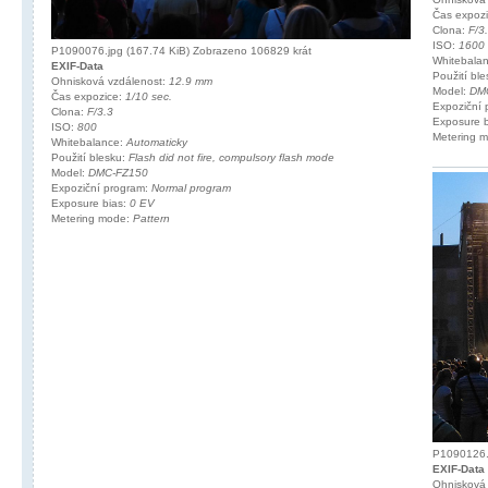
Čas expoz
Clona:
F/3
ISO:
1600
P1090076.jpg (167.74 KiB) Zobrazeno 106829 krát
Whitebala
EXIF-Data
Použití bl
Ohnisková vzdálenost:
12.9 mm
Model:
DM
Čas expozice:
1/10 sec.
Expoziční
Clona:
F/3.3
Exposure 
ISO:
800
Metering 
Whitebalance:
Automaticky
Použití blesku:
Flash did not fire, compulsory flash mode
Model:
DMC-FZ150
Expoziční program:
Normal program
Exposure bias:
0 EV
Metering mode:
Pattern
P1090126.j
EXIF-Data
Ohnisková