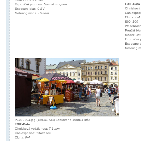
EXIF-Data
Expoziční program:
Normal program
Ohnisková
Exposure bias:
0 EV
Čas expoz
Metering mode:
Pattern
Clona:
F/4
ISO:
100
Whitebala
Použití bl
Model:
DM
Expoziční
Exposure 
Metering 
P1090204.jpg (185.41 KiB) Zobrazeno 106811 krát
EXIF-Data
Ohnisková vzdálenost:
7.1 mm
Čas expozice:
1/640 sec.
Clona:
F/4