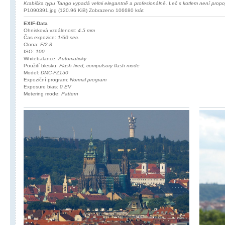
Krabička typu Tango vypadá velmi elegantně a profesionálně. Leč s kotlem není propo
P1090391.jpg (120.96 KiB) Zobrazeno 106680 krát
EXIF-Data
Ohnisková vzdálenost:
4.5 mm
Čas expozice:
1/60 sec.
Clona:
F/2.8
ISO:
100
Whitebalance:
Automaticky
Použití blesku:
Flash fired, compulsory flash mode
Model:
DMC-FZ150
Expoziční program:
Normal program
Exposure bias:
0 EV
Metering mode:
Pattern