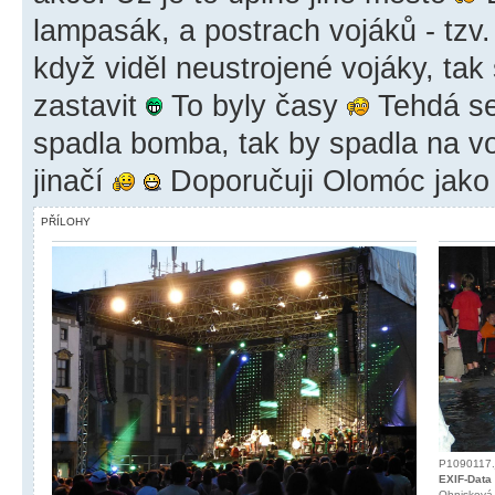
lampasák, a postrach vojáků - tzv
když viděl neustrojené vojáky, tak 
zastavit
To byly časy
Tehdá se
spadla bomba, tak by spadla na voj
jinačí
Doporučuji Olomóc jako r
PŘÍLOHY
P1090117.j
EXIF-Data
Ohnisková