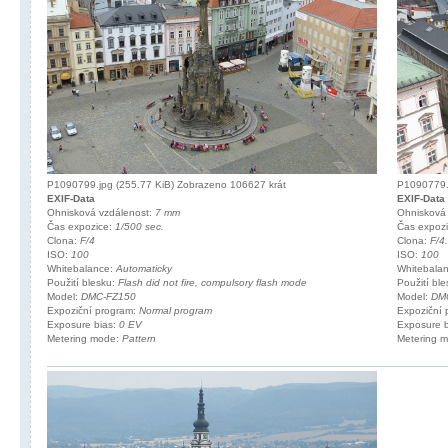
P1090799.jpg (255.77 KiB) Zobrazeno 106627 krát
P1090779.j
EXIF-Data
EXIF-Data
Ohnisková vzdálenost:
7 mm
Ohnisková
Čas expozice:
1/500 sec.
Čas expoz
Clona:
F/4
Clona:
F/4
ISO:
100
ISO:
100
Whitebalance:
Automaticky
Whitebala
Použití blesku:
Flash did not fire, compulsory flash mode
Použití bl
Model:
DMC-FZ150
Model:
DM
Expoziční program:
Normal program
Expoziční
Exposure bias:
0 EV
Exposure 
Metering mode:
Pattern
Metering 