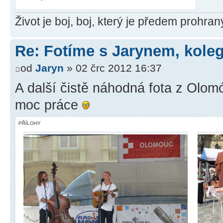
Život je boj, boj, který je předem prohra
Re: Fotíme s Jarynem, koleg
od
Jaryn
» 02 črc 2012 16:37
A další čistě náhodná fota z Olomó
moc práce
PŘÍLOHY