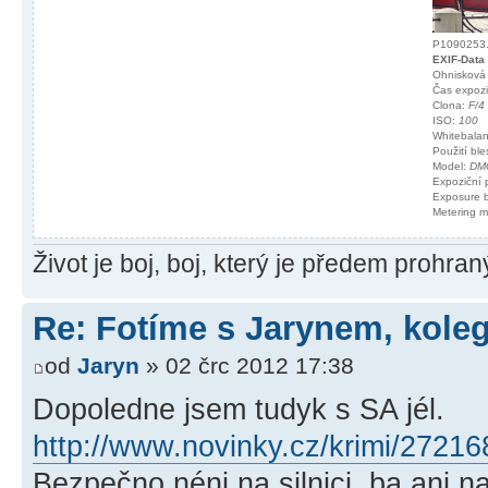
P1090253.j
EXIF-Data
Ohnisková
Čas expoz
Clona:
F/4
ISO:
100
Whitebala
Použití bl
Model:
DM
Expoziční
Exposure 
Metering 
Život je boj, boj, který je předem prohra
Re: Fotíme s Jarynem, koleg
od
Jaryn
» 02 črc 2012 17:38
Dopoledne jsem tudyk s SA jél.
http://www.novinky.cz/krimi/272168-
Bezpečno néni na silnici, ba ani n