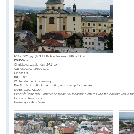
P1090925.jpg (163.11 KiB) Zobrazeno 106627 krát
EXIF-Data
Ohnisková vzdálenost:
14.1 mm
Čas expozice:
1/800 sec.
Clona:
F/4
ISO:
100
Whitebalance:
Automaticky
Použití blesku:
Flash did not fire, compulsory flash mode
Model:
DMC-FZ150
Expoziční program:
Landscape mode (for landscape photos with the background in fo
Exposure bias:
0 EV
Metering mode:
Pattern