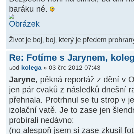
baráku né.
Život je boj, boj, který je předem prohra
Re: Fotíme s Jarynem, koleg
od
kolega
» 03 črc 2012 07:43
Jaryne
, pěkná reportáž z dění v
jen pár cvaků z následků dnešní ra
přehnala. Protrhnul se tu strop v 
izolační vatě. Je to zase jen šlend
probírali nedávno:
(no alespoň jsem si zase zkusil fo