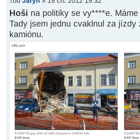
od
Jaryn
» 15 črc 2012 19:32
Hoši
na politiky se vy****e. Máme
Tady jsem jednu cvaklnul za jízdy 
kamiónu.
PŘÍLOHY
P1090733.jpg (206.16 KiB) Zobrazeno 106634 krát
P1090738.j
EXIF-Data
EXIF-Data