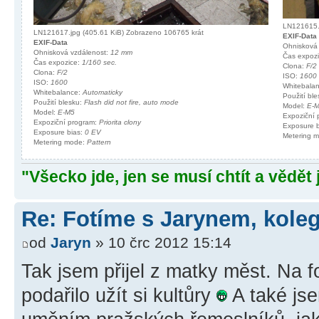
LN121615.j
LN121617.jpg (405.61 KiB) Zobrazeno 106765 krát
EXIF-Data
EXIF-Data
Ohnisková
Ohnisková vzdálenost:
12 mm
Čas expoz
Čas expozice:
1/160 sec.
Clona:
F/2
Clona:
F/2
ISO:
1600
ISO:
1600
Whitebala
Whitebalance:
Automaticky
Použití bl
Použití blesku:
Flash did not fire, auto mode
Model:
E-
Model:
E-M5
Expoziční
Expoziční program:
Priorita clony
Exposure 
Exposure bias:
0 EV
Metering 
Metering mode:
Pattern
"Všecko jde, jen se musí chtít a vědět 
Re: Fotíme s Jarynem, koleg
od
Jaryn
» 10 črc 2012 15:14
Tak jsem přijel z matky měst. Na f
podařilo užít si kultůry
A také js