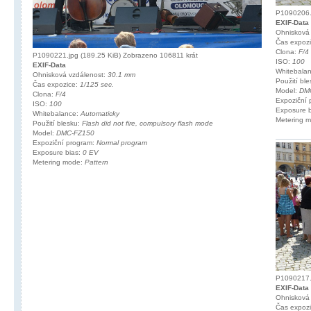
P1090206.j
EXIF-Data
Ohnisková
Čas expoz
Clona:
F/4
P1090221.jpg (189.25 KiB) Zobrazeno 106811 krát
ISO:
100
EXIF-Data
Whitebala
Ohnisková vzdálenost:
30.1 mm
Použití bl
Čas expozice:
1/125 sec.
Model:
DM
Clona:
F/4
Expoziční
ISO:
100
Exposure 
Whitebalance:
Automaticky
Metering 
Použití blesku:
Flash did not fire, compulsory flash mode
Model:
DMC-FZ150
Expoziční program:
Normal program
Exposure bias:
0 EV
Metering mode:
Pattern
P1090217.j
EXIF-Data
Ohnisková
Čas expoz