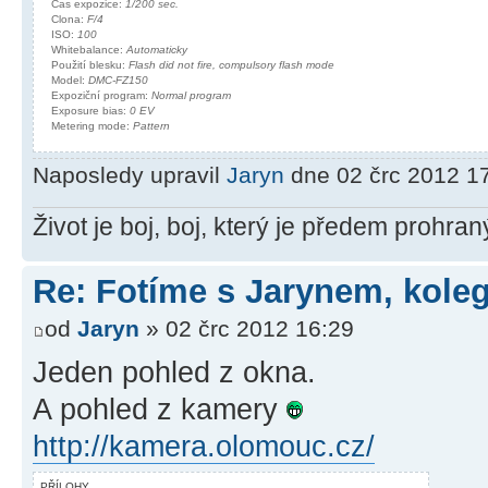
Čas expozice:
1/200 sec.
Clona:
F/4
ISO:
100
Whitebalance:
Automaticky
Použití blesku:
Flash did not fire, compulsory flash mode
Model:
DMC-FZ150
Expoziční program:
Normal program
Exposure bias:
0 EV
Metering mode:
Pattern
Naposledy upravil
Jaryn
dne 02 črc 2012 17
Život je boj, boj, který je předem prohra
Re: Fotíme s Jarynem, koleg
od
Jaryn
» 02 črc 2012 16:29
Jeden pohled z okna.
A pohled z kamery
http://kamera.olomouc.cz/
PŘÍLOHY