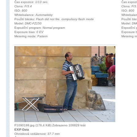
Čas expozice:
1/13 sec.
Čas expoz
Clona:
F/3.4
Clona:
F/3
ISO:
800
ISO:
800
Whitebalance:
Automaticky
Whitebala
Použití blesku:
Flash did not fire, compulsory flash mode
Použití bl
Model:
DMC-FZ150
Model:
DM
Expoziční program:
Normal program
Expoziční
Exposure bias:
0 EV
Exposure 
Metering mode:
Pattern
Metering 
P1090198.jpg (176.4 KiB) Zobrazeno 106829 krát
EXIF-Data
Ohnisková vzdálenost:
37.7 mm