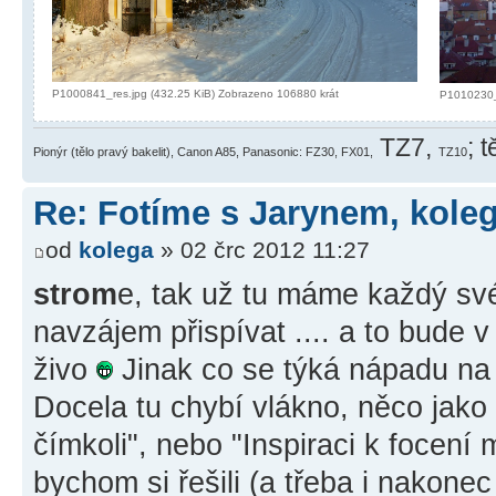
P1000841_res.jpg (432.25 KiB) Zobrazeno 106880 krát
P1010230_
TZ7,
; 
Pionýr (tělo pravý bakelit), Canon A85, Panasonic: FZ30, FX01,
TZ10
Re: Fotíme s Jarynem, koleg
od
kolega
» 02 črc 2012 11:27
strom
e, tak už tu máme každý sv
navzájem přispívat .... a to bude
živo
Jinak co se týká nápadu na 
Docela tu chybí vlákno, něco jako
čímkoli", nebo "Inspiraci k focení m
bychom si řešili (a třeba i nakonec