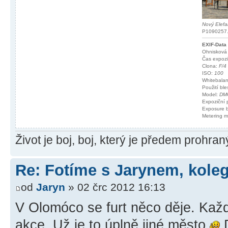
Nový Elefa
P1090257.j
EXIF-Data
Ohnisková
Čas expoz
Clona:
F/4
ISO:
100
Whitebala
Použití bl
Model:
DM
Expoziční
Exposure 
Metering 
Život je boj, boj, který je předem prohra
Re: Fotíme s Jarynem, koleg
od
Jaryn
» 02 črc 2012 16:13
V Olomóco se furt něco děje. Každ
akce. Už je to úplně jiné město
D