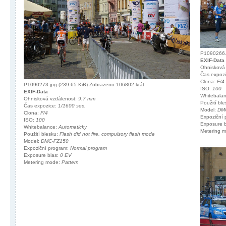
P1090266.j
EXIF-Data
Ohnisková
Čas expoz
Clona:
F/4
P1090273.jpg (239.65 KiB) Zobrazeno 106802 krát
ISO:
100
EXIF-Data
Whitebala
Ohnisková vzdálenost:
9.7 mm
Použití bl
Čas expozice:
1/1600 sec.
Model:
DM
Clona:
F/4
Expoziční
ISO:
100
Exposure 
Whitebalance:
Automaticky
Metering 
Použití blesku:
Flash did not fire, compulsory flash mode
Model:
DMC-FZ150
Expoziční program:
Normal program
Exposure bias:
0 EV
Metering mode:
Pattern