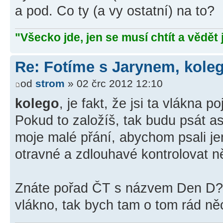
a pod. Co ty (a vy ostatní) na to?
"Všecko jde, jen se musí chtít a vědět 
Re: Fotíme s Jarynem, koleg
od
strom
» 02 črc 2012 12:10
kolego
, je fakt, že jsi ta vlákna 
Pokud to založíš, tak budu psát as
moje malé přání, abychom psali je
otravné a zdlouhavé kontrolovat něk
Znáte pořad ČT s názvem Den D
vlákno, tak bych tam o tom rád n