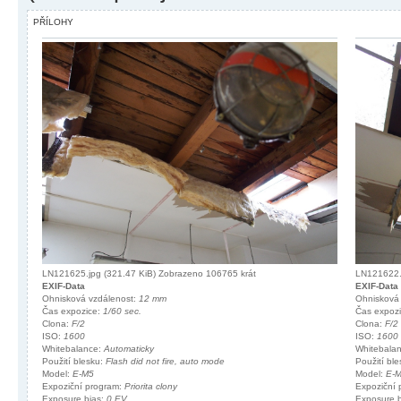
PŘÍLOHY
LN121625.jpg (321.47 KiB) Zobrazeno 106765 krát
LN121622.j
EXIF-Data
EXIF-Data
Ohnisková vzdálenost:
12 mm
Ohnisková
Čas expozice:
1/60 sec.
Čas expoz
Clona:
F/2
Clona:
F/2
ISO:
1600
ISO:
1600
Whitebalance:
Automaticky
Whitebala
Použití blesku:
Flash did not fire, auto mode
Použití bl
Model:
E-M5
Model:
E-
Expoziční program:
Priorita clony
Expoziční
Exposure bias:
0 EV
Exposure 