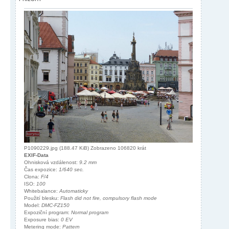
P1090229.jpg (188.47 KiB) Zobrazeno 106820 krát
EXIF-Data
Ohnisková vzdálenost:
9.2 mm
Čas expozice:
1/640 sec.
Clona:
F/4
ISO:
100
Whitebalance:
Automaticky
Použití blesku:
Flash did not fire, compulsory flash mode
Model:
DMC-FZ150
Expoziční program:
Normal program
Exposure bias:
0 EV
Metering mode:
Pattern