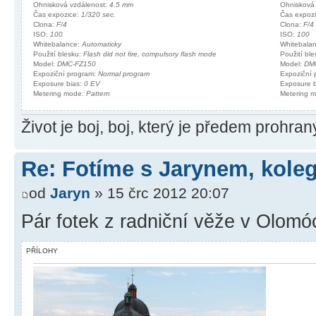
Ohnisková vzdálenost:
4.5 mm
Ohnisková
Čas expozice:
1/320 sec.
Čas expoz
Clona:
F/4
Clona:
F/4
ISO:
100
ISO:
100
Whitebalance:
Automaticky
Whitebala
Použití blesku:
Flash did not fire, compulsory flash mode
Použití bl
Model:
DMC-FZ150
Model:
DM
Expoziční program:
Normal program
Expoziční
Exposure bias:
0 EV
Exposure 
Metering mode:
Pattern
Metering 
Život je boj, boj, který je předem prohra
Re: Fotíme s Jarynem, koleg
od
Jaryn
» 15 črc 2012 20:07
Pár fotek z radniční věže v Olomó
PŘÍLOHY