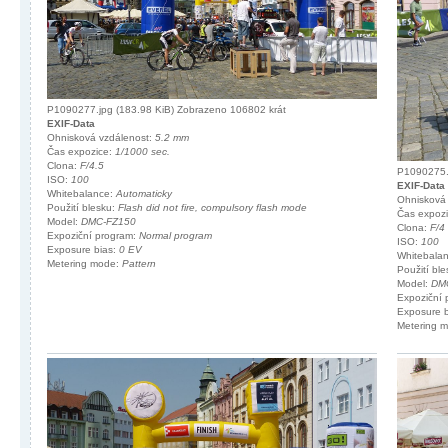
P1090277.jpg (183.98 KiB) Zobrazeno 106802 krát
EXIF-Data
Ohnisková vzdálenost:
5.2 mm
Čas expozice:
1/1000 sec.
Clona:
F/4.5
P1090275.j
ISO:
100
EXIF-Data
Whitebalance:
Automaticky
Ohnisková
Použití blesku:
Flash did not fire, compulsory flash mode
Čas expoz
Model:
DMC-FZ150
Clona:
F/4
Expoziční program:
Normal program
ISO:
100
Exposure bias:
0 EV
Whitebala
Metering mode:
Pattern
Použití bl
Model:
DM
Expoziční
Exposure 
Metering 