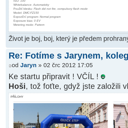
ISO:
100
Whitebalance:
Automaticky
Použití blesku:
Flash did not fire, compulsory flash mode
Model:
DMC-FZ150
Expoziční program:
Normal program
Exposure bias:
0 EV
Metering mode:
Pattern
Život je boj, boj, který je předem prohra
Re: Fotíme s Jarynem, koleg
od
Jaryn
» 02 črc 2012 17:05
Ke startu připravit ! VČÍL !
Hoši
, tož foťte, gdyž jste založili
PŘÍLOHY