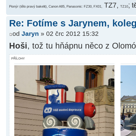
TZ7,
; 
Pionýr (tělo pravý bakelit), Canon A85, Panasonic: FZ30, FX01,
TZ10
Re: Fotíme s Jarynem, koleg
od
Jaryn
» 02 črc 2012 15:32
Hoši
, tož tu hňápnu něco z Olomó
PŘÍLOHY