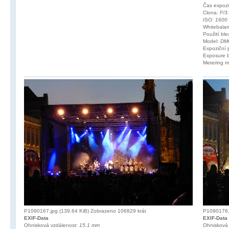
Čas expoz
Clona:
F/3
ISO:
1600
Whitebala
Použití bl
Model:
DM
Expoziční
Exposure 
Metering 
P1090167.jpg (139.64 KiB) Zobrazeno 106829 krát
P1090176.j
EXIF-Data
EXIF-Data
Ohnisková vzdálenost:
15.1 mm
Ohnisková