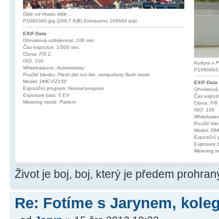
Dále od Hradu dále ...
P1090360.jpg (209.7 KiB) Zobrazeno 106684 krát
EXIF-Data
Ohnisková vzdálenost:
108 mm
Čas expozice:
1/500 sec.
Clona:
F/5.2
ISO:
100
Kultura v 
Whitebalance:
Automaticky
P1090493.j
Použití blesku:
Flash did not fire, compulsory flash mode
Model:
DMC-FZ150
EXIF-Data
Expoziční program:
Normal program
Ohnisková
Exposure bias:
0 EV
Čas expoz
Metering mode:
Pattern
Clona:
F/8
ISO:
100
Whitebala
Použití bl
Model:
DM
Expoziční
Exposure 
Metering 
Život je boj, boj, který je předem prohra
Re: Fotíme s Jarynem, koleg