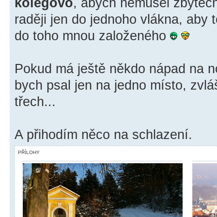
kolegovo
, abych nemusel zbytečn
raději jen do jednoho vlákna, aby
do toho mnou založeného
Pokud má ještě někdo nápad na n
bych psal jen na jedno místo, zvlá
třech...
A přihodím něco na schlazení.
PŘÍLOHY