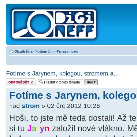
Obsah fóra
‹
Fotíme čím
‹
Panasonicem
Fotíme s Jarynem, kolegou, stromem a...
Odeslat odpověď
Fotíme s Jarynem, kolego
od
strom
» 02 črc 2012 10:26
Hoši, to jste mě teda dostali! Až 
si tu
J
a
r
y
n
založil nové vlákno. Měl