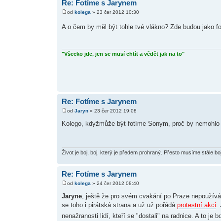
Re: Fotíme s Jarynem
od
kolega
» 23 čer 2012 10:30
A o čem by měl být tohle tvé vlákno? Zde budou jako fo
"Všecko jde, jen se musí chtít a vědět jak na to"
Re: Fotíme s Jarynem
od
Jaryn
» 23 čer 2012 19:08
Kolego, kdyžmůže být fotíme Sonym, proč by nemohlo b
Život je boj, boj, který je předem prohraný. Přesto musíme stále bo
Re: Fotíme s Jarynem
od
kolega
» 24 čer 2012 08:40
Jaryne
, ještě že pro svém cvakání po Praze nepoužíváš 
se toho i pirátská strana a už už pořádá
protestní akci
.
nenažranosti lidí, kteří se "dostali" na radnice. A to je