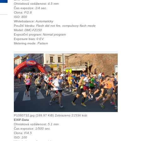
Ohnisková vzdálenost:
4.5 mm
Čas expozice:
1/4 sec.
Clona:
F/2.8
ISO:
800
Whitebalance:
Automaticky
Použití blesku:
Flash did not fire, compulsory flash mode
Model:
DMC-FZ150
Expoziční program:
Normal program
Exposure bias:
0 EV
Metering mode:
Pattern
P1080732.jpg (189.97 KiB) Zobrazeno 21534 krát
EXIF-Data
Ohnisková vzdálenost:
5.1 mm
Čas expozice:
1/500 sec.
Clona:
F/4.5
ISO:
100