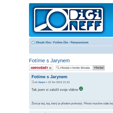
Obsah fóra
‹
Fotíme čím
‹
Panasonicem
Fotíme s Jarynem
Odeslat odpověď
Fotíme s Jarynem
od
Jaryn
» 22 čer 2012 21:31
Tak jsem si založil svoje vlákno
Život je boj, boj, který je předem prohraný. Přesto musíme stále bo