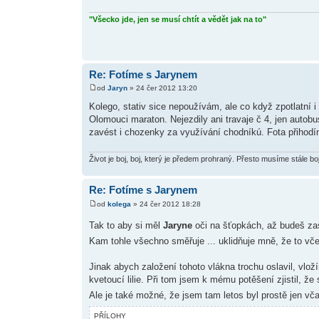
"Všecko jde, jen se musí chtít a vědět jak na to"
Re: Fotíme s Jarynem
od
Jaryn
» 24 čer 2012 13:20
Kolego, stativ sice nepoužívám, ale co když zpotlatní i
Olomouci maraton. Nejezdily ani travaje č 4, jen autob
zavést i chozenky za využívání chodníkú. Fota přihod
Život je boj, boj, který je předem prohraný. Přesto musíme stále bo
Re: Fotíme s Jarynem
od
kolega
» 24 čer 2012 18:28
Tak to aby si měl
Jaryne
oči na šťopkách, až budeš zase
Kam tohle všechno směřuje ... uklidňuje mně, že to vč
Jinak abych založení tohoto vlákna trochu oslavil, vlo
kvetoucí lilie. Při tom jsem k mému potěšení zjistil, že
Ale je také možné, že jsem tam letos byl prostě jen včas
PŘÍLOHY