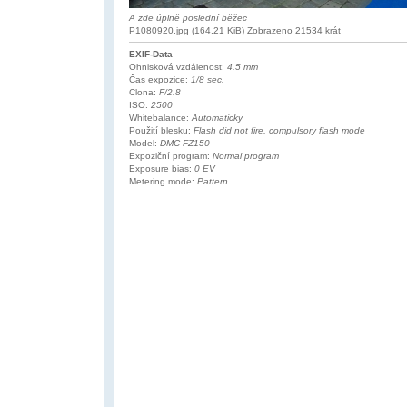
A zde úplně poslední běžec
P1080920.jpg (164.21 KiB) Zobrazeno 21534 krát
EXIF-Data
Ohnisková vzdálenost:
4.5 mm
Čas expozice:
1/8 sec.
Clona:
F/2.8
ISO:
2500
Whitebalance:
Automaticky
Použití blesku:
Flash did not fire, compulsory flash mode
Model:
DMC-FZ150
Expoziční program:
Normal program
Exposure bias:
0 EV
Metering mode:
Pattern