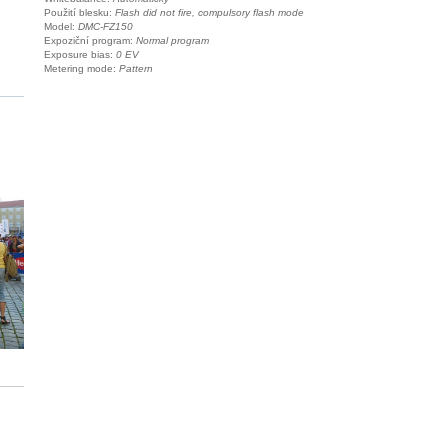
Použití blesku:
Flash did not fire, compulsory flash mode
Model:
DMC-FZ150
Expoziční program:
Normal program
Exposure bias:
0 EV
Metering mode:
Pattern