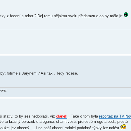
tky z focení s tebou? Dej tomu nějakou svolu představu o co by mělo jít
ýt fotíme s Jarynem ? Asi tak . Tedy recese.
jovat.
stativ, to by ses nedoplatil, viz
článek
. Také o tom byla
reportáž na TV No
 Je to krásný obrázek o aroganci, chamtivosti, přerostlém egu a pod., prostě
 bohužel jev obecný .... i na naší obecní radnici podobné týpky lze nalést
.