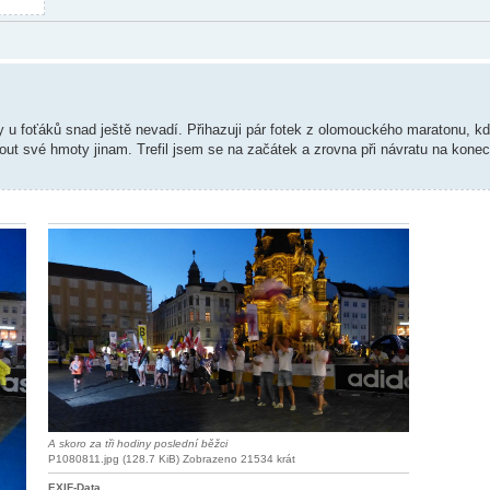
tivy u foťáků snad ještě nevadí. Přihazuji pár fotek z olomouckého maratonu, k
out své hmoty jinam. Trefil jsem se na začátek a zrovna při návratu na kone
A skoro za tři hodiny poslední běžci
P1080811.jpg (128.7 KiB) Zobrazeno 21534 krát
EXIF-Data