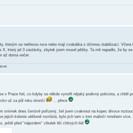
 ty, kterým se netřesou ruce nebo mají cvakátka s účinnou stabilizací. Včera 
us X, který jel 3 zastávky, zbytek jsem musel pěšky. Ta mě napadlo, že by s
ím až doma večer.
jovat.
 v Praze foti, co kdyby se někde vynořil nějaký podivný policista, a chtěl 
ecko už za půl roku skončí
... přece
žím snímek dnes čerstvě pořízený, šel jsem cvaknout na kopec divoce roztouc
 se jejich kolonie utěšeně rozrůstá, bylo jich tam v tom malinčí mnohem více, 
, ještě před "nájezdem" cibulek lilií chtivých lidí