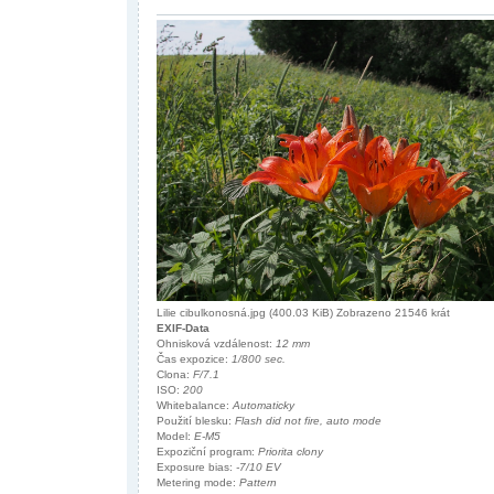
Lilie cibulkonosná.jpg (400.03 KiB) Zobrazeno 21546 krát
EXIF-Data
Ohnisková vzdálenost:
12 mm
Čas expozice:
1/800 sec.
Clona:
F/7.1
ISO:
200
Whitebalance:
Automaticky
Použití blesku:
Flash did not fire, auto mode
Model:
E-M5
Expoziční program:
Priorita clony
Exposure bias:
-7/10 EV
Metering mode:
Pattern