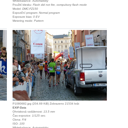
Whitebalance:
Automaticky
Použití blesku:
Flash did not fire, compulsory flash mode
Model:
DMC-FZ150
Expoziční program:
Normal program
Exposure bias:
0 EV
Metering mode:
Pattern
P1080682.jpg (204.69 KiB) Zobrazeno 21534 krát
EXIF-Data
Ohnisková vzdálenost:
13.5 mm
Čas expozice:
1/125 sec.
Clona:
F/4
ISO:
100
Whitebalance:
Automaticky