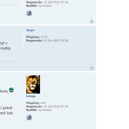
Registrován:
12 zář 2011 07:34
Bydliště:
na horách
Jaryn
Příspěvky:
2771
Registrován:
01 čer 2012 18:26
byl v
e mohly
pokutu
.
kolega
Příspěvky:
647
Registrován:
12 zář 2011 07:34
í právě
Bydliště:
na horách
než loni.