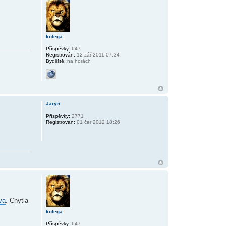
kolega
Příspěvky:
647
Registrován:
12 zář 2011 07:34
Bydliště:
na horách
Jaryn
Příspěvky:
2771
Registrován:
01 čer 2012 18:26
va
. Chytla
kolega
Příspěvky:
647