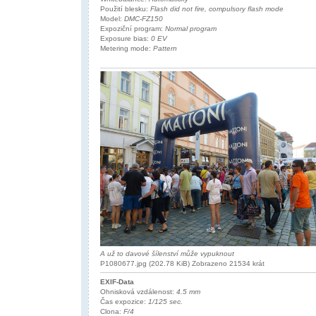
Použití blesku:
Flash did not fire, compulsory flash mode
Model:
DMC-FZ150
Expoziční program:
Normal program
Exposure bias:
0 EV
Metering mode:
Pattern
A už to davové šílenství může vypuknout
P1080677.jpg (202.78 KiB) Zobrazeno 21534 krát
EXIF-Data
Ohnisková vzdálenost:
4.5 mm
Čas expozice:
1/125 sec.
Clona:
F/4