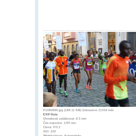
P1080686.jpg (188.11 KiB) Zobrazeno 21534 krát
EXIF-Data
Ohnisková vzdálenost:
8.5 mm
Čas expozice:
1/50 sec.
Clona:
F/3.2
ISO:
100
Whitebalance:
Automaticky