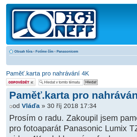
Obsah fóra
‹
Fotíme čím
‹
Panasonicem
Paměť.karta pro nahrávání 4K
Odeslat odpověď
Paměť.karta pro nahráván
od
Vláďa
» 30 říj 2018 17:34
Prosím o radu. Zakoupil jsem pa
pro fotoaparát Panasonic Lumix T