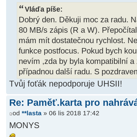
Vláďa píše:
Dobrý den. Děkuji moc za radu. Na
80 MB/s zápis (R a W). Přepočítal
mám mít dostatečnou rychlost. Nepl
funkce postfocus. Pokud bych koupi
nevím ,zda by byla kompatibilní a 
případnou další radu. S pozdrav
Tvůj foťák nepodporuje UHSII!
Re: Paměť.karta pro nahráv
od
**lasta
» 06 lis 2018 17:42
MONYS