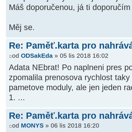
Máš doporučenou, já ti doporučím
Měj se.
Re: Paměť.karta pro nahráv
od
ODSakEda
» 05 lis 2018 16:02
Adata NEbrat! Po naplneni pres p
zpomalila prenosova rychlost taky
pametove moduly, ale jen jeden rad
1. ...
Re: Paměť.karta pro nahráv
od
MONYS
» 06 lis 2018 16:20