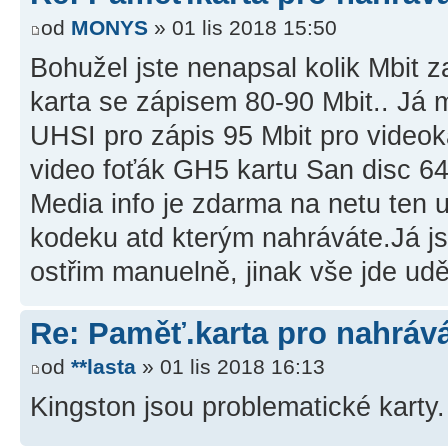
od
MONYS
» 01 lis 2018 15:50
Bohužel jste nenapsal kolik Mbit za
karta se zápisem 80-90 Mbit.. Já
UHSI pro zápis 95 Mbit pro vide
video foťák GH5 kartu San disc 6
Media info je zdarma na netu ten 
kodeku atd kterým nahráváte.Já js
ostřim manuelně, jinak vše jde uděl
Re: Paměť.karta pro nahráv
od
**lasta
» 01 lis 2018 16:13
Kingston jsou problematické karty.