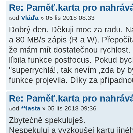
Re: Paměť.karta pro nahráv
od
Vláďa
» 05 lis 2018 08:33
Dobrý den. Děkuji moc za radu. Na
a 80 MB/s zápis (R a W). Přepočíta
že mám mít dostatečnou rychlost. N
líbila funkce postfocus. Pokud byc
"superrychlá!, tak nevím ,zda by b
funkce projevila. Díky za případn
Re: Paměť.karta pro nahráv
od
**lasta
» 05 lis 2018 09:36
Zbytečně spekuluješ.
Nespekuluj a vyzkoušej kartu jiné