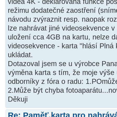
videa 4K - deklarována funkce post
režimu dodatečné zaostření (sníme
návodu zvýraznit resp. naopak rozo
lze nahrávat jiné videosekvence v 
uložení cca 4GB na kartu, nelze d
videosekvence - karta "hlásí Plná k
ukládat.
Dotazoval jsem se u výrobce Pana
výměna karta s tím, že moje výše
odborníky z fóra o radu: 1.POmůže
2.Může být chyba fotoaparátu...no
Děkuji
Re: Paměť.karta pro nahráv