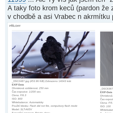
A taky foto krom keců (pardon že 
v chodbě a asi Vrabec n akrmítku
PŘÍLOHY
_DSC2487.jpg (453.96 KiB) Zobrazeno 14043 krát
EXIF-Data
Ohnisková vzdálenost:
250 mm
_DSC6387.
Čas expozice:
1/200 sec.
EXIF-Data
Clona:
F/6.3
Ohnisková
ISO:
800
Čas expoz
Whitebalance:
Automaticky
Clona:
F/5
Použití blesku:
Flash did not fire, compulsory flash mode
ISO:
100
Model:
SLT-A65V
Whitebala
Expoziční program:
Priorita clony