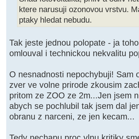
ktere narusuji ozonovou vrstvu. M
ptaky hledat nebudu.
Tak jeste jednou polopate - ja toho
omlouval i technickou nekvalitu p
O nesnadnosti nepochybuji! Sam 
zver ve volne prirode zkousim zach
pritom ze ZOO ze 2m...Jen jsem ne
abych se pochlubil tak jsem dal jen 
obranu z narceni, ze jen kecam...
Tedy nechapu proc vlnu kritiky s