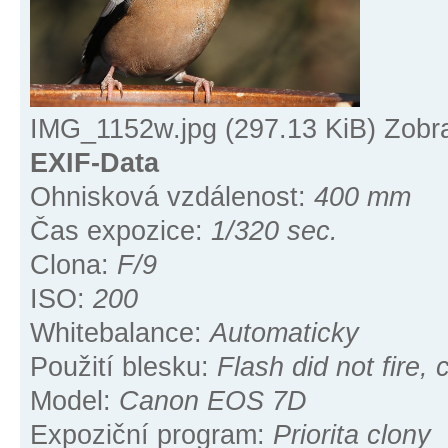
IMG_1152w.jpg (297.13 KiB) Zobr
EXIF-Data
Ohnisková vzdálenost:
400 mm
Čas expozice:
1/320 sec.
Clona:
F/9
ISO:
200
Whitebalance:
Automaticky
Použití blesku:
Flash did not fire
Model:
Canon EOS 7D
Expoziční program:
Priorita clony