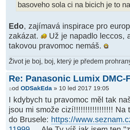
basoveho sola ci na bicich je to n
Edo
, zajímavá inspirace pro europ
zakázat.
Už je napadlo leccos, a
takovou pravomoc nemáš.
Život je boj, boj, který je předem prohra
Re: Panasonic Lumix DMC-
od
ODSakEda
» 10 led 2017 19:05
I kdybych tu pravomoc měl tak na
jsou mi smože cizí!!!!!!!!!!!!!!!!! N
do Brusele:
https://www.seznam.cz
11999
... Ale Ty víš jak jsem ten 