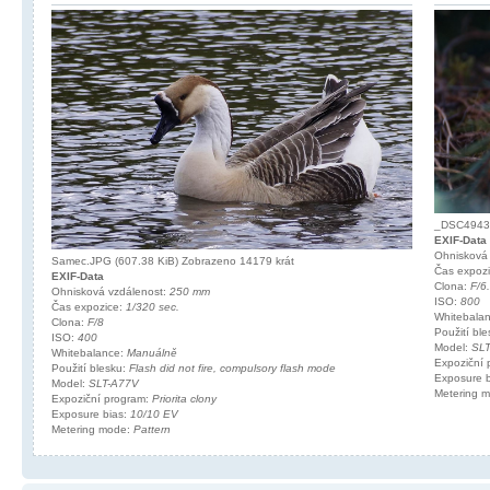
_DSC4943.
EXIF-Data
Ohnisková
Samec.JPG (607.38 KiB) Zobrazeno 14179 krát
Čas expoz
EXIF-Data
Clona:
F/6
Ohnisková vzdálenost:
250 mm
ISO:
800
Čas expozice:
1/320 sec.
Whitebala
Clona:
F/8
Použití bl
ISO:
400
Model:
SL
Whitebalance:
Manuálně
Expoziční
Použití blesku:
Flash did not fire, compulsory flash mode
Exposure 
Model:
SLT-A77V
Metering 
Expoziční program:
Priorita clony
Exposure bias:
10/10 EV
Metering mode:
Pattern