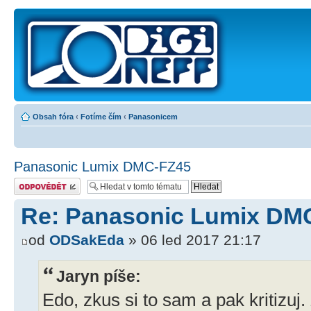
Obsah fóra
‹
Fotíme čím
‹
Panasonicem
Panasonic Lumix DMC-FZ45
Odeslat odpověď
Re: Panasonic Lumix DM
od
ODSakEda
» 06 led 2017 21:17
Jaryn píše:
Edo, zkus si to sam a pak kritizuj.