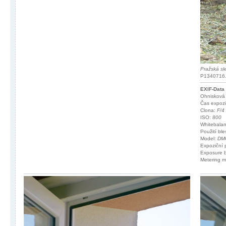
Pražská sle
P1340716.j
EXIF-Data
Ohnisková
Čas expoz
Clona:
F/4
ISO:
800
Whitebala
Použití bl
Model:
DM
Expoziční
Exposure 
Metering 