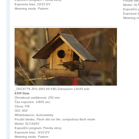
Použití bl
Exposure bias:
10/10 EV
Model:
SL
Metering mode:
Pattern
Expoziční
Exposure 
Metering 
_DSC8779.JPG (665.69 KiB) Zobrazeno 14045 krát
EXIF-Data
Ohnisková vzdálenost:
250 mm
Čas expozice:
1/800 sec.
Clona:
F/8
ISO:
800
Whitebalance:
Automaticky
Použití blesku:
Flash did not fire, compulsory flash mode
Model:
SLT-A65V
Expoziční program:
Priorita clony
Exposure bias:
-3/10 EV
Metering mode:
Pattern