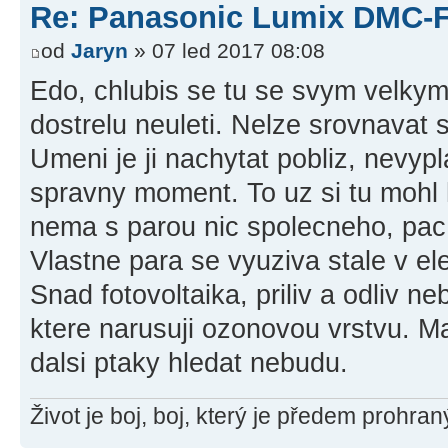
Re: Panasonic Lumix DMC-
od
Jaryn
» 07 led 2017 08:08
Edo, chlubis se tu se svym velkym
dostrelu neuleti. Nelze srovnavat 
Umeni je ji nachytat pobliz, nevypla
spravny moment. To uz si tu mohl h
nema s parou nic spolecneho, pac u
Vlastne para se vyuziva stale v ele
Snad fotovoltaika, priliv a odliv n
ktere narusuji ozonovou vrstvu. 
dalsi ptaky hledat nebudu.
Život je boj, boj, který je předem prohra