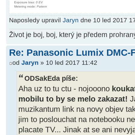
Exposure bias:
0 EV
Metering mode:
Pattern
Naposledy upravil
Jaryn
dne 10 led 2017 17
Život je boj, boj, který je předem prohra
Re: Panasonic Lumix DMC-
od
Jaryn
» 10 led 2017 11:42
ODSakEda píše:
Aha uz to tu ctu - nojooono
koukat
mobilu to by se melo zakazat!
J
muzikantum link na novy objev ta
jim to poslouchat na notebooku ne
placate TV... Jinak at se ani nevyja