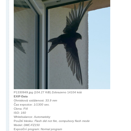
P1330949.jpg (104.27 KiB) Zobrazeno 14104 krát
EXIF-Data
Ohnisková vzdálenost:
33.9 mm
Čas expozice:
1/1300 sec.
Clona:
F/4
ISO:
160
Whitebalance:
Automaticky
Použití blesku:
Flash did not fire, compulsory flash mode
Model:
DMC-FZ150
Expoziční program:
Normal program