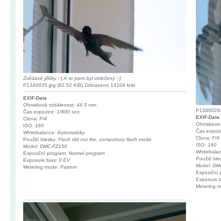
Zvědavé jiřičky :-) A to jsem byl oblečený :-)
P1340035.jpg (82.52 KiB) Zobrazeno 14104 krát
EXIF-Data
Ohnisková vzdálenost:
44.5 mm
P1340029.j
Čas expozice:
1/800 sec.
EXIF-Data
Clona:
F/4
Ohnisková
ISO:
160
Čas expoz
Whitebalance:
Automaticky
Clona:
F/4
Použití blesku:
Flash did not fire, compulsory flash mode
ISO:
160
Model:
DMC-FZ150
Whitebala
Expoziční program:
Normal program
Použití bl
Exposure bias:
0 EV
Model:
DM
Metering mode:
Pattern
Expoziční
Exposure 
Metering 