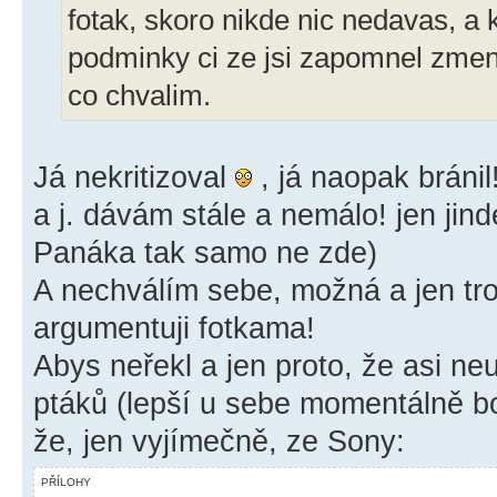
fotak, skoro nikde nic nedavas, a
podminky ci ze jsi zapomnel zmen
co chvalim.
Já nekritizoval
, já naopak bránil
a j. dávám stále a nemálo! jen jin
Panáka tak samo ne zde)
A nechválím sebe, možná a jen tro
argumentuji fotkama!
Abys neřekl a jen proto, že asi ne
ptáků (lepší u sebe momentálně b
že, jen vyjímečně, ze Sony:
PŘÍLOHY