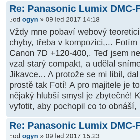
Re: Panasonic Lumix DMC-
od
ogyn
» 09 led 2017 14:18
Vždy mne pobaví webový teoretici 
chyby, třeba v kompozici,... Fotím
Canon 7D +120-400,. Teď jsem nec
vzal starý compakt, a udělal sní
Jikavce... A protože se mi líbil, d
prostě tak Fotí! A pro majitele je 
nějaký hlubší smysl je zbytečné! 
vyfotit, aby pochopil co to obnáší
Re: Panasonic Lumix DMC-
od
ogyn
» 09 led 2017 15:23