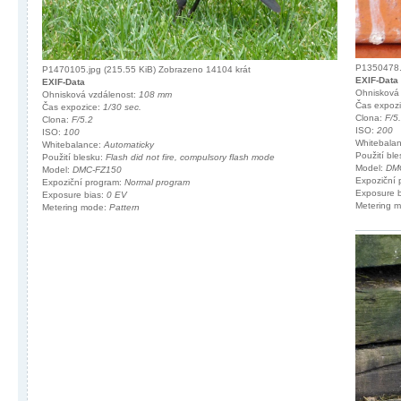
P1350478.j
P1470105.jpg (215.55 KiB) Zobrazeno 14104 krát
EXIF-Data
EXIF-Data
Ohnisková
Ohnisková vzdálenost:
108 mm
Čas expoz
Čas expozice:
1/30 sec.
Clona:
F/5
Clona:
F/5.2
ISO:
200
ISO:
100
Whitebala
Whitebalance:
Automaticky
Použití bl
Použití blesku:
Flash did not fire, compulsory flash mode
Model:
DM
Model:
DMC-FZ150
Expoziční
Expoziční program:
Normal program
Exposure 
Exposure bias:
0 EV
Metering 
Metering mode:
Pattern