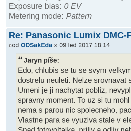
Exposure bias:
0 EV
Metering mode:
Pattern
Re: Panasonic Lumix DMC-
od
ODSakEda
» 09 led 2017 18:14
Jaryn píše:
Edo, chlubis se tu se svym velkym
dostrelu neuleti. Nelze srovnavat
Umeni je ji nachytat pobliz, nevypla
spravny moment. To uz si tu mohl h
nema s parou nic spolecneho, pac u
Vlastne para se vyuziva stale v el
Snad fotovoltaika, priliv a odliv n