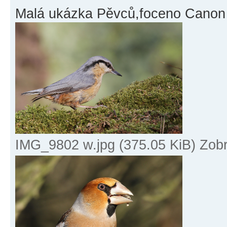
Malá ukázka Pěvců,foceno Canon
IMG_9802 w.jpg (375.05 KiB) Zob