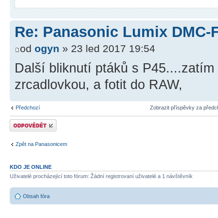
Re: Panasonic Lumix DMC-
od
ogyn
» 23 led 2017 19:54
Další bliknutí ptáků s P45....zatí
zrcadlovkou, a fotit do RAW,
Předchozí
Zobrazit příspěvky za předc
Odeslat odpověď
Zpět na Panasonicem
KDO JE ONLINE
Uživatelé procházející toto fórum: Žádní registrovaní uživatelé a 1 návštěvník
Obsah fóra