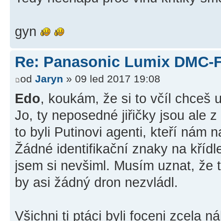
gyn
Re: Panasonic Lumix DMC-
od
Jaryn
» 09 led 2017 19:08
Edo
, koukám, že si to včíl chceš 
Jo, ty neposedné jiřičky jsou ale z
to byli Putinovi agenti, kteří nám 
Žádné identifikační znaky na kříd
jsem si nevšiml. Musím uznat, že t
by asi žádný dron nezvládl.
Všichni ti ptáci byli foceni zcela n