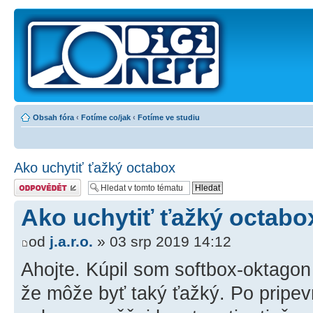
Obsah fóra
‹
Fotíme co/jak
‹
Fotíme ve studiu
Ako uchytiť ťažký octabox
Odeslat odpověď
Ako uchytiť ťažký octabo
od
j.a.r.o.
» 03 srp 2019 14:12
Ahojte. Kúpil som softbox-oktago
že môže byť taký ťažký. Po pripe