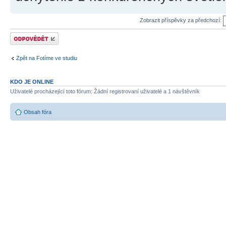
Zobrazit příspěvky za předchozí:
Odeslat odpověď
Zpět na Fotíme ve studiu
KDO JE ONLINE
Uživatelé procházející toto fórum: Žádní registrovaní uživatelé a 1 návštěvník
Obsah fóra