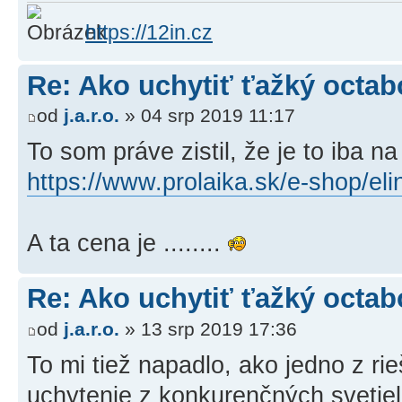
https://12in.cz
Re: Ako uchytiť ťažký octab
od
j.a.r.o.
» 04 srp 2019 11:17
To som práve zistil, že je to iba na
https://www.prolaika.sk/e-shop/eli
A ta cena je ........
Re: Ako uchytiť ťažký octab
od
j.a.r.o.
» 13 srp 2019 17:36
To mi tiež napadlo, ako jedno z r
uchytenie z konkurenčných svetie