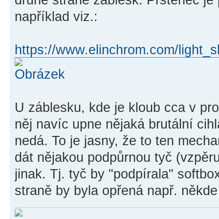
například viz.:
https://www.elinchrom.com/light_sh
U záblesku, kde je kloub cca v pro
něj navíc upne nějaká brutální cih
nedá. To je jasny, že to ten mech
dát nějakou podpůrnou tyč (vzpěru
jinak. Tj. tyč by "podpírala" softb
straně by byla opřená např. někde 