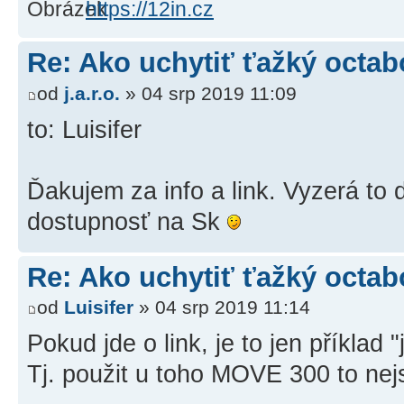
https://12in.cz
Re: Ako uchytiť ťažký octab
od
j.a.r.o.
» 04 srp 2019 11:09
to: Luisifer
Ďakujem za info a link. Vyzerá to
dostupnosť na Sk
Re: Ako uchytiť ťažký octab
od
Luisifer
» 04 srp 2019 11:14
Pokud jde o link, je to jen příklad 
Tj. použit u toho MOVE 300 to ne