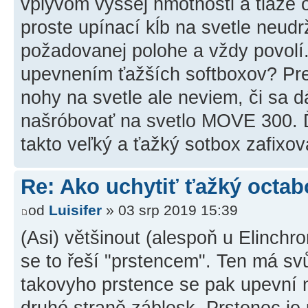
vplyvom vyššej hmotnosti a tiaže 
proste upínací kĺb na svetle neud
požadovanej polohe a vždy povolí
upevnením ťažších softboxov? Pr
nohy na svetle ale neviem, či sa d
našróbovať na svetlo MOVE 300. 
takto veľký a ťažký sotbox zafixov
Re: Ako uchytiť ťažký octab
od
Luisifer
» 03 srp 2019 15:39
(Asi) většinout (alespoň u Elinch
se to řeší "prstencem". Ten má svů
takovyho prstence se pak upevní n
druhé straně záblesk. Prstenec j