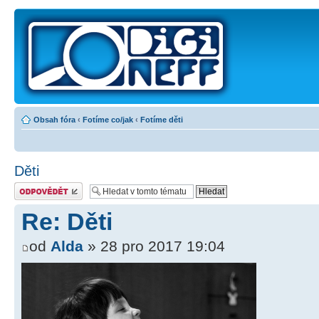
Obsah fóra
‹
Fotíme co/jak
‹
Fotíme děti
Děti
Odeslat odpověď
Re: Děti
od
Alda
» 28 pro 2017 19:04