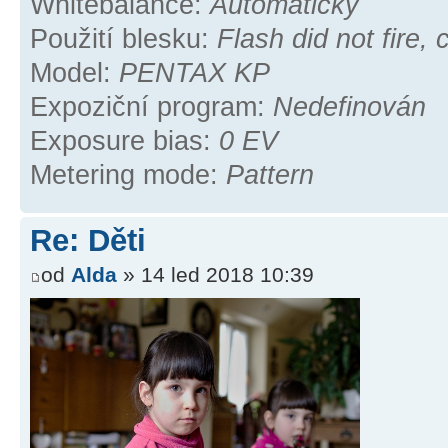
Whitebalance:
Automaticky
Použití blesku:
Flash did not fire
Model:
PENTAX KP
Expoziční program:
Nedefinován
Exposure bias:
0 EV
Metering mode:
Pattern
Re: Děti
od
Alda
» 14 led 2018 10:39