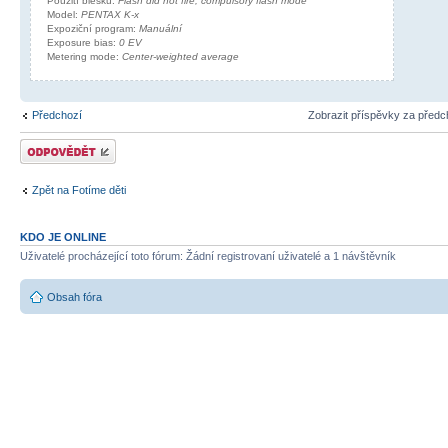
Použití blesku:
Flash did not fire, compulsory flash mode
Model:
PENTAX K-x
Expoziční program:
Manuální
Exposure bias:
0 EV
Metering mode:
Center-weighted average
Předchozí
Zobrazit příspěvky za předc
Odeslat odpověď
Zpět na Fotíme děti
KDO JE ONLINE
Uživatelé procházející toto fórum: Žádní registrovaní uživatelé a 1 návštěvník
Obsah fóra