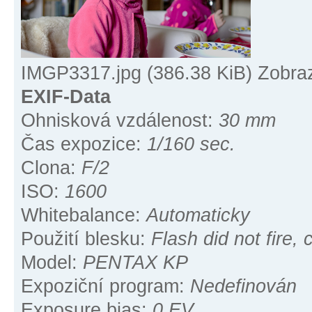
IMGP3317.jpg (386.38 KiB) Zobra
EXIF-Data
Ohnisková vzdálenost:
30 mm
Čas expozice:
1/160 sec.
Clona:
F/2
ISO:
1600
Whitebalance:
Automaticky
Použití blesku:
Flash did not fire
Model:
PENTAX KP
Expoziční program:
Nedefinován
Exposure bias:
0 EV