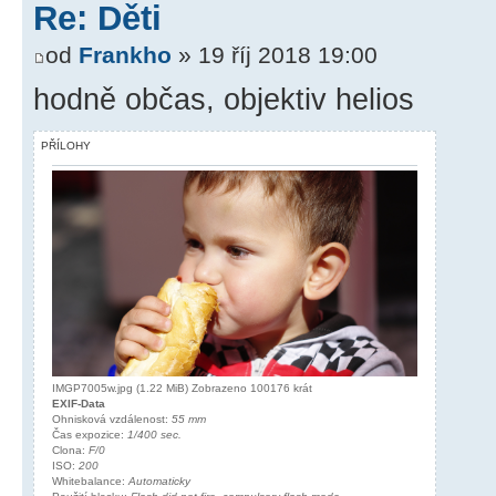
Re: Děti
od
Frankho
» 19 říj 2018 19:00
hodně občas, objektiv helios
PŘÍLOHY
IMGP7005w.jpg (1.22 MiB) Zobrazeno 100176 krát
EXIF-Data
Ohnisková vzdálenost:
55 mm
Čas expozice:
1/400 sec.
Clona:
F/0
ISO:
200
Whitebalance:
Automaticky