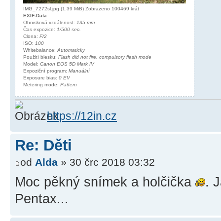
IMG_7272sl.jpg (1.39 MiB) Zobrazeno 100469 krát
EXIF-Data
Ohnisková vzdálenost:
135 mm
Čas expozice:
1/500 sec.
Clona:
F/2
ISO:
100
Whitebalance:
Automaticky
Použití blesku:
Flash did not fire, compulsory flash mode
Model:
Canon EOS 5D Mark IV
Expoziční program:
Manuální
Exposure bias:
0 EV
Metering mode:
Pattern
https://12in.cz
Re: Děti
od
Alda
» 30 črc 2018 03:32
Moc pěkný snímek a holčička
. 
Pentax...