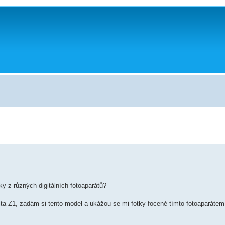
ky z různých digitálních fotoaparátů?
lta Z1, zadám si tento model a ukážou se mi fotky focené tímto fotoaparátem