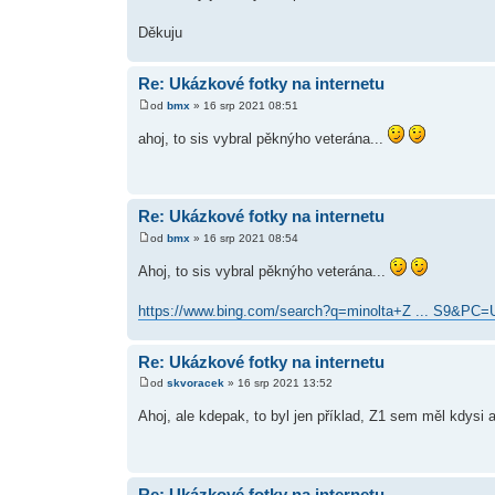
Děkuju
Re: Ukázkové fotky na internetu
od
bmx
» 16 srp 2021 08:51
ahoj, to sis vybral pěknýho veterána...
Re: Ukázkové fotky na internetu
od
bmx
» 16 srp 2021 08:54
Ahoj, to sis vybral pěknýho veterána...
https://www.bing.com/search?q=minolta+Z ... S9&PC=
Re: Ukázkové fotky na internetu
od
skvoracek
» 16 srp 2021 13:52
Ahoj, ale kdepak, to byl jen příklad, Z1 sem měl kdysi
Re: Ukázkové fotky na internetu