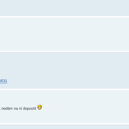
U531
 a nedám na ni dopustit