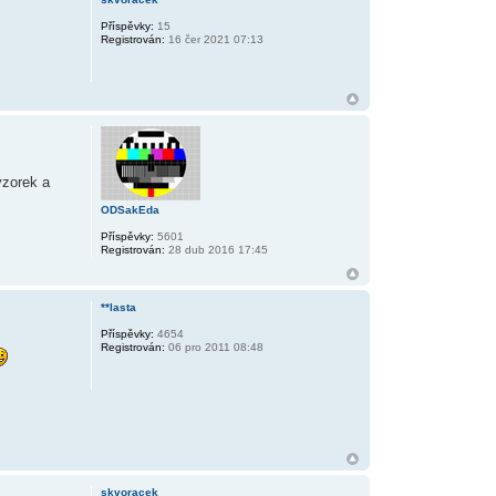
Příspěvky:
15
Registrován:
16 čer 2021 07:13
vzorek a
ODSakEda
Příspěvky:
5601
Registrován:
28 dub 2016 17:45
**lasta
Příspěvky:
4654
Registrován:
06 pro 2011 08:48
skvoracek