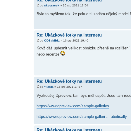
od
skvoracek
» 16 srp 2021 13:54
Bylo to myšleno tak, že pokud si zadám nějaký model f
Re: Ukázkové fotky na internetu
od
ODSakEda
» 16 srp 2021 16:40
Když dáš upřesnit velikost obrázku přesně na rozlišení
nebo recenze
Re: Ukázkové fotky na internetu
od
**lasta
» 16 srp 2021 17:37
Vyzkoušej Dpreview, tam bys měl uspět. Jsou tam rece
https://www.dpreview.com/sample-galleries
https://www.dpreview.com/sample-galleri ... abetically
Re: Ukázkové fotky na internetu