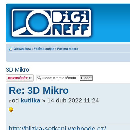
Obsah fóra
‹
Fotíme co/jak
‹
Fotíme makro
3D Mikro
Odeslat odpověď
Re: 3D Mikro
od
kutilka
» 14 dub 2022 11:24
http://blizka-setkani.webnode.cz/