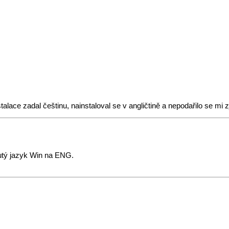
ace zadal češtinu, nainstaloval se v angličtině a nepodařilo se mi zj
nutý jazyk Win na ENG.