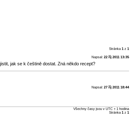
Stránka
1
z
1
Napsal:
22 říj 2011 13:35
istit, jak se k češtině dostat. Zná někdo recept?
Napsal:
27 říj 2011 18:44
Všechny časy jsou v UTC + 1 hodina
Stránka
1
z
1