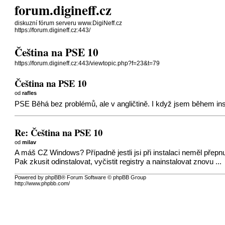
forum.digineff.cz
diskuzní fórum serveru www.DigiNeff.cz
https://forum.digineff.cz:443/
Čeština na PSE 10
https://forum.digineff.cz:443/viewtopic.php?f=23&t=79
Čeština na PSE 10
od
rafles
PSE Běhá bez problémů, ale v angličtině. I když jsem během instal
Re: Čeština na PSE 10
od
milav
A máš CZ Windows? Případně jestli jsi při instalaci neměl přep
Pak zkusit odinstalovat, vyčistit registry a nainstalovat znovu ...
Powered by phpBB® Forum Software © phpBB Group
http://www.phpbb.com/