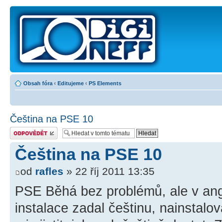
Obsah fóra
‹
Editujeme
‹
PS Elements
Čeština na PSE 10
Odeslat odpověď
Čeština na PSE 10
od
rafles
» 22 říj 2011 13:35
PSE Běhá bez problémů, ale v ang
instalace zadal češtinu, nainstalov