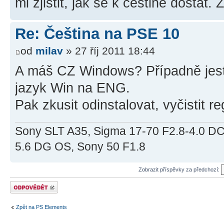
mi zjistit, jak se k češtině dostat
Re: Čeština na PSE 10
od
milav
» 27 říj 2011 18:44
A máš CZ Windows? Případně jestli 
jazyk Win na ENG.
Pak zkusit odinstalovat, vyčistit re
Sony SLT A35, Sigma 17-70 F2.8-4.0 
5.6 DG OS, Sony 50 F1.8
Zobrazit příspěvky za předchozí:
Odeslat odpověď
Zpět na PS Elements