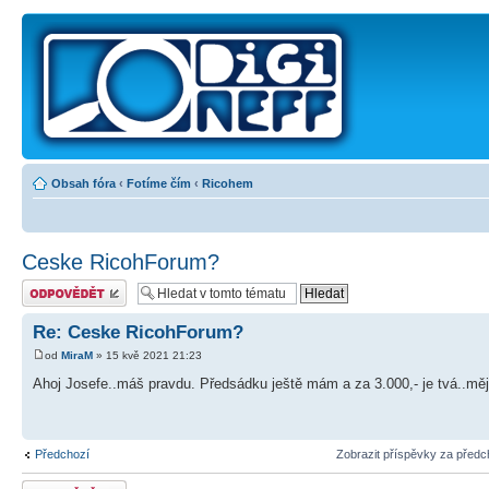
Obsah fóra
‹
Fotíme čím
‹
Ricohem
Ceske RicohForum?
Odeslat odpověď
Re: Ceske RicohForum?
od
MiraM
» 15 kvě 2021 21:23
Ahoj Josefe..máš pravdu. Předsádku ještě mám a za 3.000,- je tvá..mě
Předchozí
Zobrazit příspěvky za předc
Odeslat odpověď