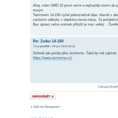
Ahoj, mám OMD 10 první verze a nejčastěji nosím do př
novým
Tamronem 14-150 vyšel jednoznačně lépe, hlavně v aber
zacloním odlesky v objektivu levou rukou. Ta počáteční
Bez úpravy nelze snímek přiložit je moc veliký... Čeně
Re: Zuiko 14-150
od
josef38
» 09 pro 2019 06:31
Snímek jde poslat přes úschovnu. Také by mě zajímal. 
https://www.uschovna.cz/
Zobrazit přísp
Odeslat odpověď
Zpět na Olympusem