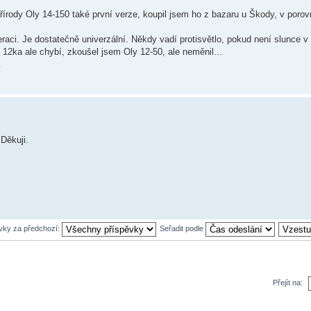
írody Oly 14-150 také první verze, koupil jsem ho z bazaru u Škody, v porov
aci. Je dostatečně univerzální. Někdy vadí protisvětlo, pokud není slunce v
 12ka ale chybí, zkoušel jsem Oly 12-50, ale neměnil...
k
Děkuji.
ěvky za předchozí:
Seřadit podle
Přejít na: