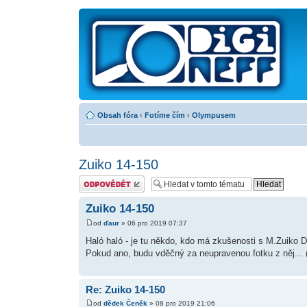
Obsah fóra
‹
Fotíme čím
‹
Olympusem
Zuiko 14-150
Odeslat odpověď
Zuiko 14-150
od
ďaur
» 06 pro 2019 07:37
Haló haló - je tu někdo, kdo má zkušenosti s M.Zuiko D
Pokud ano, budu vděčný za neupravenou fotku z něj... (
Re: Zuiko 14-150
od
dědek Čeněk
» 08 pro 2019 21:06