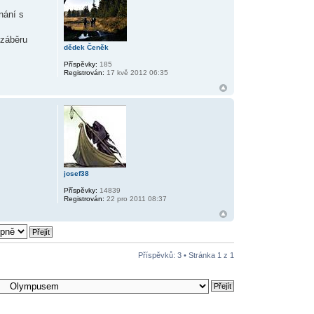
nání s
 záběru
dědek Čeněk
Příspěvky:
185
Registrován:
17 kvě 2012 06:35
josef38
Příspěvky:
14839
Registrován:
22 pro 2011 08:37
Příspěvků: 3 • Stránka
1
z
1