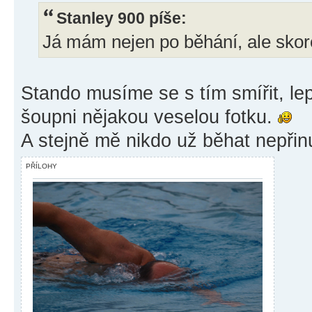
Stanley 900 píše:
Já mám nejen po běhání, ale skoro 
Stando musíme se s tím smířit, le
šoupni nějakou veselou fotku.
A stejně mě nikdo už běhat nepřinut
PŘÍLOHY