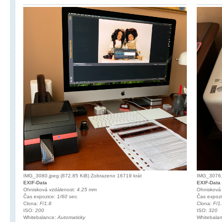
IMG_3080.jpeg (872.85 KiB) Zobrazeno 16719 krát
IMG_3076.j
EXIF-Data
EXIF-Data
Ohnisková vzdálenost:
4.25 mm
Ohnisková
Čas expozice:
1/60 sec.
Čas expoz
Clona:
F/1.8
Clona:
F/1
ISO:
200
ISO:
320
Whitebalance:
Automaticky
Whitebala