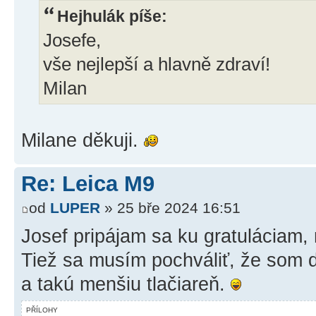
Hejhulák píše:
Josefe,
vše nejlepší a hlavně zdraví!
Milan
Milane děkuji.
Re: Leica M9
od
LUPER
» 25 bře 2024 16:51
Josef pripájam sa ku gratuláciam, 
Tiež sa musím pochváliť, že som 
a takú menšiu tlačiareň.
PŘÍLOHY