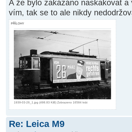
A že bylo zakázáno naskakovat a
vím, tak se to ale nikdy nedodržo
PŘÍLOHY
1939-03-26_1.jpg (498.83 KiB) Zobrazeno 16584 krát
Re: Leica M9