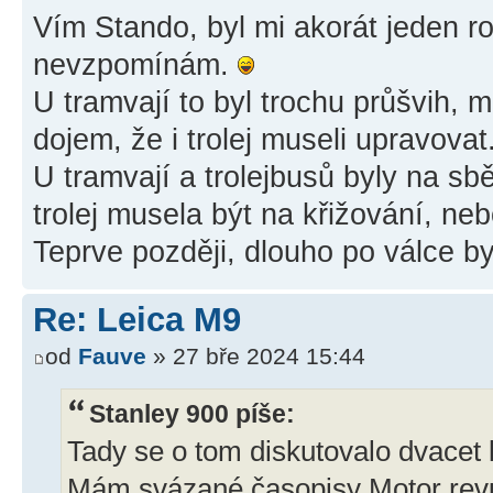
Vím Stando, byl mi akorát jeden rok
nevzpomínám.
U tramvají to byl trochu průšvih,
dojem, že i trolej museli upravovat.
U tramvají a trolejbusů byly na sb
trolej musela být na křižování, n
Teprve později, dlouho po válce by
Re: Leica M9
od
Fauve
» 27 bře 2024 15:44
Stanley 900 píše:
Tady se o tom diskutovalo dvacet l
Mám svázané časopisy Motor revue