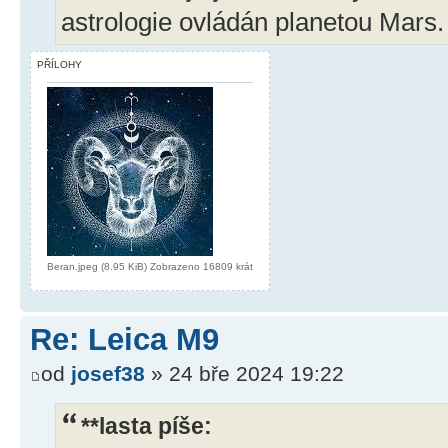
astrologie ovládán planetou Mars.
PŘÍLOHY
Beran.jpeg (8.95 KiB) Zobrazeno 16809 krát
Re: Leica M9
od
josef38
» 24 bře 2024 19:22
**lasta píše: