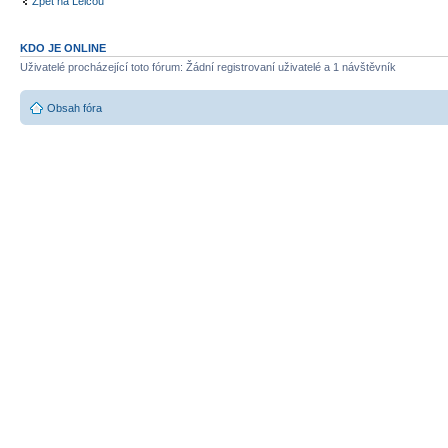
Zpět na Leicou
KDO JE ONLINE
Uživatelé procházející toto fórum: Žádní registrovaní uživatelé a 1 návštěvník
Obsah fóra