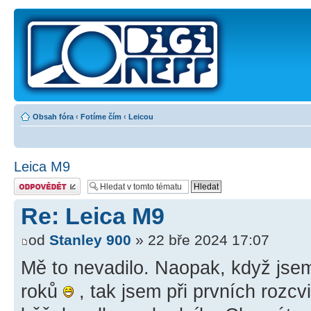
Obsah fóra
‹
Fotíme čím
‹
Leicou
Leica M9
Odeslat odpověď
Re: Leica M9
od
Stanley 900
» 22 bře 2024 17:07
Mě to nevadilo. Naopak, když jsem
roků
, tak jsem při prvních rozc