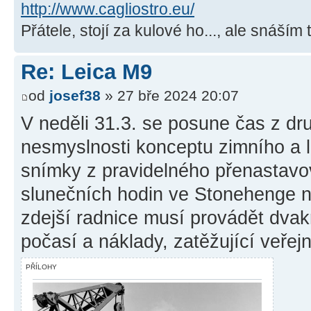
http://www.cagliostro.eu/
Přátele, stojí za kulové ho..., ale snáším 
Re: Leica M9
od
josef38
» 27 bře 2024 20:07
V neděli 31.3. se posune čas z dru
nesmyslnosti konceptu zimního a 
snímky z pravidelného přenastavo
slunečních hodin ve Stonehenge na
zdejší radnice musí provádět dvak
počasí a náklady, zatěžující veře
PŘÍLOHY