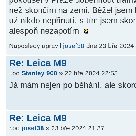
než skončím na zemi. Běžel jsem 
už nikdo nepřinutí, s tím jsem skon
alespoň nezapotím.
Naposledy upravil
josef38
dne 23 bře 2024 
Re: Leica M9
od
Stanley 900
» 22 bře 2024 22:53
Já mám nejen po běhání, ale skoro 
Re: Leica M9
od
josef38
» 23 bře 2024 21:37