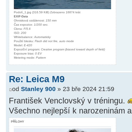
Podolí_1.jpg (316.59 KiB) Zobrazeno 16874 krát
EXIF-Data
Ohnisková vzdálenost:
150 mm
Čas expozice:
1/200 sec.
Clona:
F/5.6
ISO:
200
Whitebalance:
Automaticky
Použití blesku:
Flash did not fire, auto mode
Model:
E-420
Expoziční program:
Creative program (biased toward depth of field)
Exposure bias:
0 EV
Metering mode:
Pattern
Re: Leica M9
od
Stanley 900
» 23 bře 2024 21:59
František Venclovský v tréningu.
Všechno nejlepší k narozeninám a
PŘÍLOHY