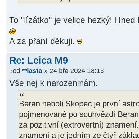
To "lízátko" je velice hezký! Hned
A za přání děkuji.
Re: Leica M9
od
**lasta
» 24 bře 2024 18:13
Vše nej k narozeninám.
Beran neboli Skopec je první ast
pojmenované po souhvězdí Berana.
za pozitivní (extrovertní) znamen
znamení a je jedním ze čtyř zákla