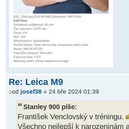
DSC_3544.jpg (510.96 KiB) Zobrazeno 16874 krát
EXIF-Data
Ohnisková vzdálenost:
42 mm
Čas expozice:
1/125 sec.
Clona:
F/4
ISO:
100
Whitebalance:
Automaticky
Použití blesku:
Flash did not fire, compulsory flash mode
Model:
NIKON D7100
Expoziční program:
Manuální
Exposure bias:
0 EV
Metering mode:
Center-weighted average
Re: Leica M9
od
josef38
» 24 bře 2024 01:39
Stanley 900 píše:
František Venclovský v tréningu.
Všechno nejlepší k narozeninám 