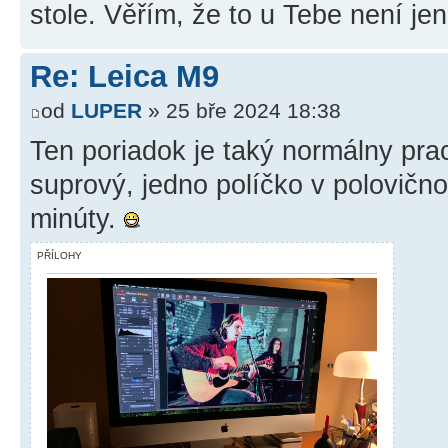
stole. Věřím, že to u Tebe není jen 
Re: Leica M9
od
LUPER
» 25 bře 2024 18:38
Ten poriadok je taký normálny pr
suprový, jedno políčko v polovi
minúty.
PŘÍLOHY