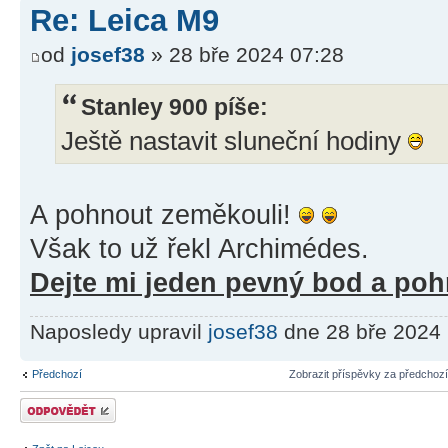
Re: Leica M9
od
josef38
» 28 bře 2024 07:28
Stanley 900 píše:
Ještě nastavit sluneční hodiny
A pohnout zeměkouli!
Však to už řekl Archimédes.
Dejte mi jeden pevný bod a poh
Naposledy upravil
josef38
dne 28 bře 2024 
Předchozí
Zobrazit příspěvky za předchoz
Odeslat odpověď