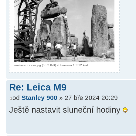
nastavení času.jpg (56.2 KiB) Zobrazeno 16312 krát
Re: Leica M9
od
Stanley 900
» 27 bře 2024 20:29
Ještě nastavit sluneční hodiny