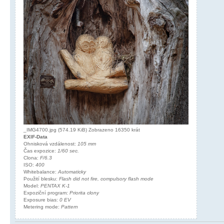
_IMG4700.jpg (574.19 KiB) Zobrazeno 16350 krát
EXIF-Data
Ohnisková vzdálenost:
105 mm
Čas expozice:
1/60 sec.
Clona:
F/6.3
ISO:
400
Whitebalance:
Automaticky
Použití blesku:
Flash did not fire, compulsory flash mode
Model:
PENTAX K-1
Expoziční program:
Priorita clony
Exposure bias:
0 EV
Metering mode:
Pattern