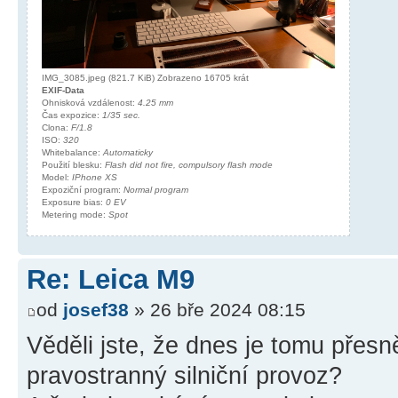
IMG_3085.jpeg (821.7 KiB) Zobrazeno 16705 krát
EXIF-Data
Ohnisková vzdálenost:
4.25 mm
Čas expozice:
1/35 sec.
Clona:
F/1.8
ISO:
320
Whitebalance:
Automaticky
Použití blesku:
Flash did not fire, compulsory flash mode
Model:
IPhone XS
Expoziční program:
Normal program
Exposure bias:
0 EV
Metering mode:
Spot
Re: Leica M9
od
josef38
» 26 bře 2024 08:15
Věděli jste, že dnes je tomu přesn
pravostranný silniční provoz?