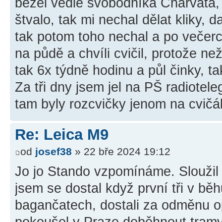
běžel vedle svobodníka Charváta, k
štvalo, tak mi nechal dělat kliky,
tak potom toho nechal a po večerce
na půdě a chvíli cvičil, protože ne
tak 6x týdně hodinu a půl činky, t
Za tři dny jsem jel na PŠ radiotel
tam byly rozcvičky jenom na cvič
Re: Leica M9
od
josef38
» 22 bře 2024 19:12
Jo jo Stando vzpomínáme. Sloužil
jsem se dostal když první tři v běh
bagančatech, dostali za odměnu 
pokoušel v Praze doběhnout tramva