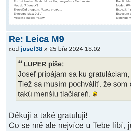
Použití blesku:
Flash did not fire, compulsory flash mode
Použití bl
Model:
IPhone XS
Model:
IPh
Expoziční program:
Normal program
Expoziční
Exposure bias:
0 EV
Exposure 
Metering mode:
Pattern
Metering 
Re: Leica M9
od
josef38
» 25 bře 2024 18:02
LUPER píše:
Josef pripájam sa ku gratuláciam, 
Tiež sa musím pochváliť, že som 
takú menšiu tlačiareň.
Děkuji a také gratuluji!
Co se mě ale nejvíce u Tebe líbí, j