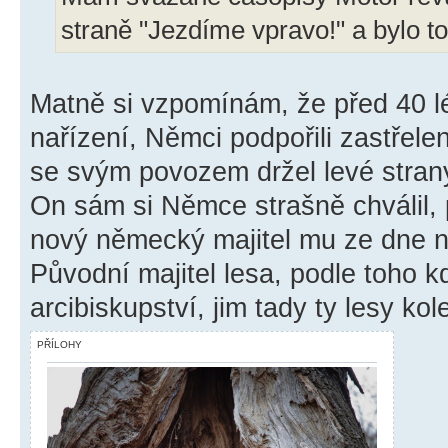
straně "Jezdíme vpravo!" a bylo t
Matně si vzpomínám, že před 40 lé
nařízení, Němci podpořili zastřele
se svým povozem držel levé stran
On sám si Němce strašně chválil, 
nový německý majitel mu ze dne n
Původní majitel lesa, podle toho 
arcibiskupství, jim tady ty lesy k
PŘÍLOHY