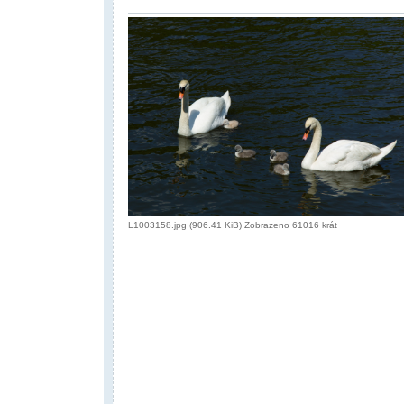
L1003158.jpg (906.41 KiB) Zobrazeno 61016 krát