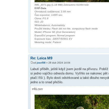
IMG_2071.jpg (1.16 MiB) Zobrazeno 61064 krát
EXIF-Data
Ohnisková vzdálenost:
3.99 mm
Čas expozice:
1/495 sec.
Clona:
F/1.8
ISO:
20
Whitebalance:
Automaticky
Použití blesku:
Flash did not fire, compulsory flash mode
Model:
IPhone SE (2nd Generation)
Expoziční program:
Normal program
Exposure bias:
-34057/50901 EV
Metering mode:
Pattern
Re: Leica M9
od
josef38
» 28 dub 2024 14:04
Labutí příběh, ještě když jsem jezdil na přívozu. Poblíž
si jedno vajíčko odnesla domu. Vylíhlo se nakonec pět m
ptačí říši ). Bylo dosti odstrkované a také dlouho nevyd
jedno a to snad přežilo.
PŘÍLOHY