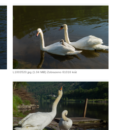
L1003520.jpg (1.04 MiB) Zobrazeno 61016 krát