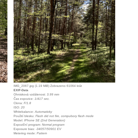
IMG_2067.jpg (1.19 MiB) Zobrazeno 61064 krát
EXIF-Data
Ohnisková vzdálenost:
3.99 mm
Čas expozice:
1/417 sec.
Clona:
F/1.8
ISO:
20
Whitebalance:
Automaticky
Použití blesku:
Flash did not fire, compulsory flash mode
Model:
IPhone SE (2nd Generation)
Expoziční program:
Normal program
Exposure bias:
-34057/50901 EV
Metering mode:
Pattern