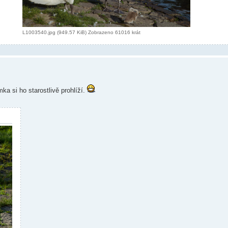
L1003540.jpg (949.57 KiB) Zobrazeno 61016 krát
ka si ho starostlivě prohlíží.