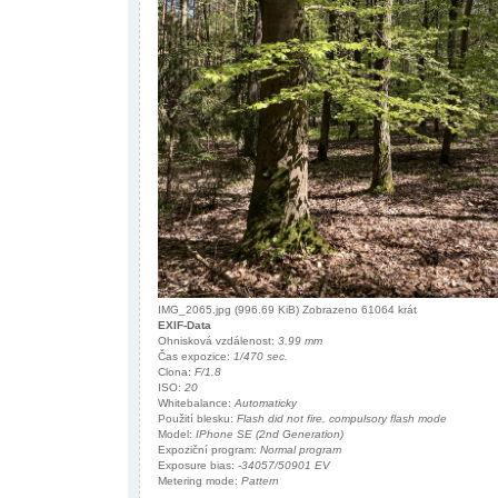
IMG_2065.jpg (996.69 KiB) Zobrazeno 61064 krát
EXIF-Data
Ohnisková vzdálenost:
3.99 mm
Čas expozice:
1/470 sec.
Clona:
F/1.8
ISO:
20
Whitebalance:
Automaticky
Použití blesku:
Flash did not fire, compulsory flash mode
Model:
IPhone SE (2nd Generation)
Expoziční program:
Normal program
Exposure bias:
-34057/50901 EV
Metering mode:
Pattern