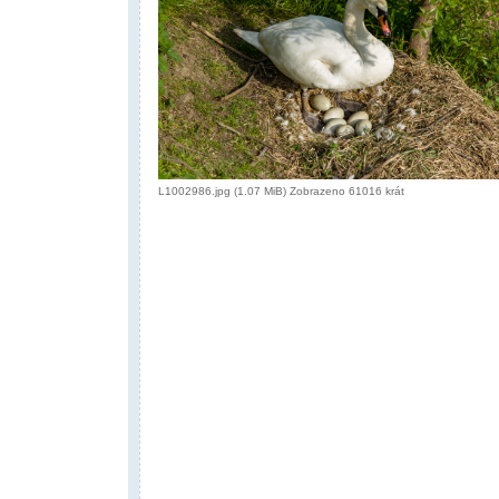
L1002986.jpg (1.07 MiB) Zobrazeno 61016 krát