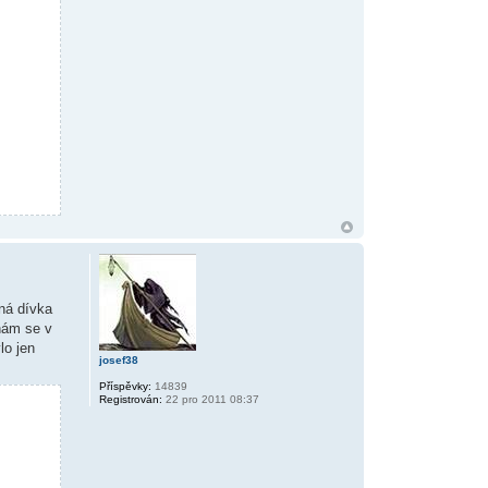
aná dívka
znám se v
lo jen
josef38
Příspěvky:
14839
Registrován:
22 pro 2011 08:37