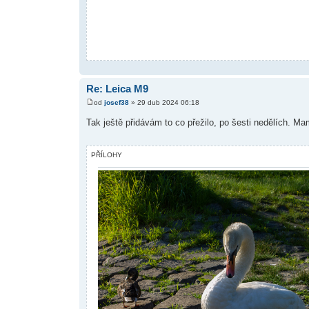
Re: Leica M9
od
josef38
» 29 dub 2024 06:18
Tak ještě přidávám to co přežilo, po šesti nedělích. Mam
PŘÍLOHY