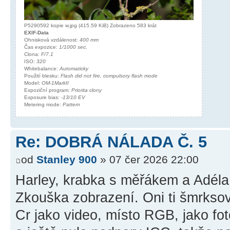
P5290592 kopie w.jpg (415.59 KiB) Zobrazeno 583 krát
EXIF-Data
Ohnisková vzdálenost:
400 mm
Čas expozice:
1/1000 sec.
Clona:
F/7.1
ISO:
320
Whitebalance:
Automaticky
Použití blesku:
Flash did not fire, compulsory flash mode
Model:
OM-1MarkII
Expoziční program:
Priorita clony
Exposure bias:
-13/10 EV
Metering mode:
Pattern
Re: DOBRÁ NÁLADA Č. 5
od
Stanley 900
» 07 čer 2026 22:00
Harley, krabka s měřákem a Adéla 
Zkouška zobrazení. Oni ti šmrksov
Cr jako video, místo RGB, jako fot