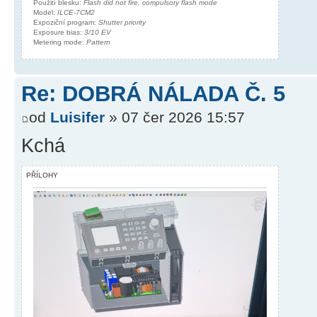
Použití blesku:
Flash did not fire, compulsory flash mode
Model:
ILCE-7CM2
Expoziční program:
Shutter priority
Exposure bias:
3/10 EV
Metering mode:
Pattern
Re: DOBRÁ NÁLADA Č. 5
od
Luisifer
» 07 čer 2026 15:57
Kchá
PŘÍLOHY