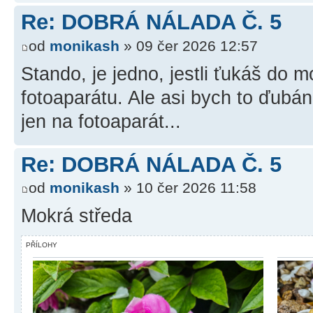
Re: DOBRÁ NÁLADA Č. 5
od
monikash
» 09 čer 2026 12:57
Stando, je jedno, jestli ťukáš do m
fotoaparátu. Ale asi bych to ďubán
jen na fotoaparát...
Re: DOBRÁ NÁLADA Č. 5
od
monikash
» 10 čer 2026 11:58
Mokrá středa
PŘÍLOHY