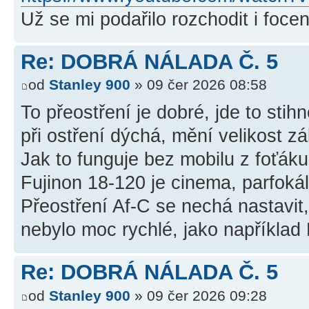
Už se mi podařilo rozchodit i foce
Re: DOBRÁ NÁLADA Č. 5
od
Stanley 900
» 09 čer 2026 08:58
To přeostření je dobré, jde to stih
při ostření dýchá, mění velikost z
Jak to funguje bez mobilu z foťáku
Fujinon 18-120 je cinema, parfoká
Přeostření Af-C se nechá nastavit,
nebylo moc rychlé, jako například 
Re: DOBRÁ NÁLADA Č. 5
od
Stanley 900
» 09 čer 2026 09:28