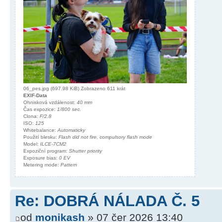
06_pes.jpg (697.98 KiB) Zobrazeno 611 krát
EXIF-Data
Ohnisková vzdálenost:
40 mm
Čas expozice:
1/800 sec.
Clona:
F/2.8
ISO:
125
Whitebalance:
Automaticky
Použití blesku:
Flash did not fire, compulsory flash mode
Model:
ILCE-7CM2
Expoziční program:
Shutter priority
Exposure bias:
0 EV
Metering mode:
Pattern
Re: DOBRÁ NÁLADA Č. 5
od
monikash
» 07 čer 2026 13:40