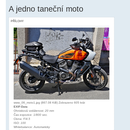
A jedno taneční moto
PŘÍLOHY
www_06_moto1.jpg (867.08 KiB) Zobrazeno 605 krát
EXIF-Data
Ohnisková vzdálenost:
20 mm
Čas expozice:
1/800 sec.
Clona:
F/4.5
ISO:
100
Whitebalance:
Automaticky