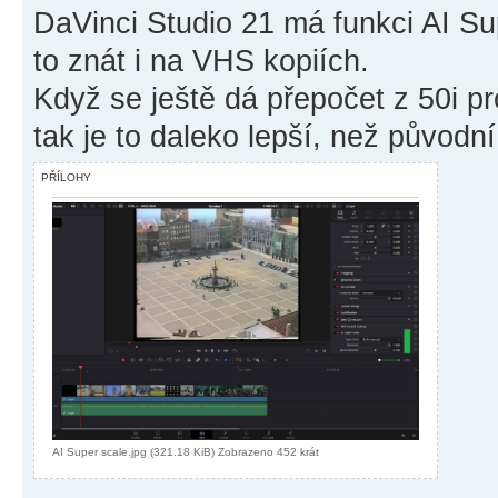
DaVinci Studio 21 má funkci AI Sup
to znát i na VHS kopiích.
Když se ještě dá přepočet z 50i p
tak je to daleko lepší, než původní
PŘÍLOHY
AI Super scale.jpg (321.18 KiB) Zobrazeno 452 krát