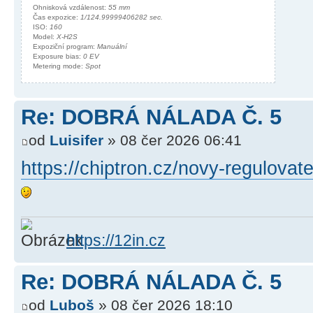
Ohnisková vzdálenost:
55 mm
Čas expozice:
1/124.99999406282 sec.
ISO:
160
Model:
X-H2S
Expoziční program:
Manuální
Exposure bias:
0 EV
Metering mode:
Spot
Re: DOBRÁ NÁLADA Č. 5
od
Luisifer
» 08 čer 2026 06:41
https://chiptron.cz/novy-regulovatel
https://12in.cz
Re: DOBRÁ NÁLADA Č. 5
od
Luboš
» 08 čer 2026 18:10