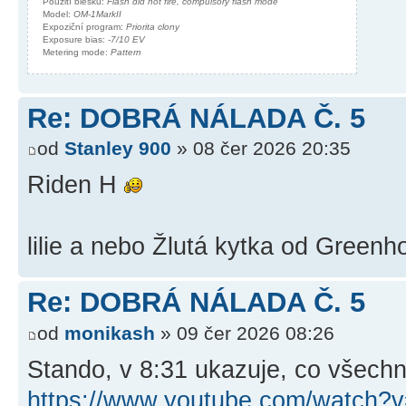
Použití blesku:
Flash did not fire, compulsory flash mode
Model:
OM-1MarkII
Expoziční program:
Priorita clony
Exposure bias:
-7/10 EV
Metering mode:
Pattern
Re: DOBRÁ NÁLADA Č. 5
od
Stanley 900
» 08 čer 2026 20:35
Riden H
lilie a nebo Žlutá kytka od Green
Re: DOBRÁ NÁLADA Č. 5
od
monikash
» 09 čer 2026 08:26
Stando, v 8:31 ukazuje, co všech
https://www.youtube.com/watch?