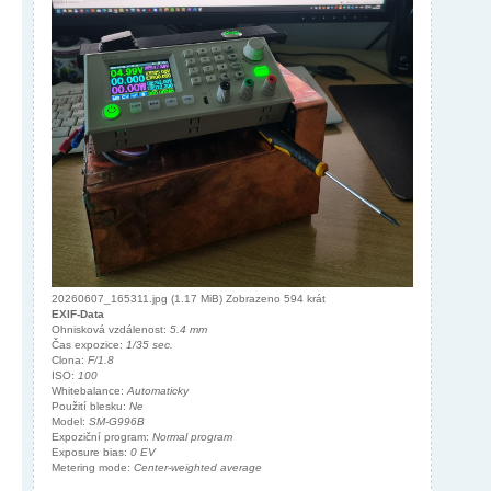
20260607_165311.jpg (1.17 MiB) Zobrazeno 594 krát
EXIF-Data
Ohnisková vzdálenost:
5.4 mm
Čas expozice:
1/35 sec.
Clona:
F/1.8
ISO:
100
Whitebalance:
Automaticky
Použití blesku:
Ne
Model:
SM-G996B
Expoziční program:
Normal program
Exposure bias:
0 EV
Metering mode:
Center-weighted average