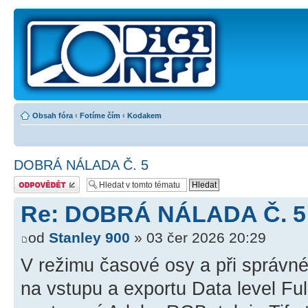
Obsah fóra
‹
Fotíme čím
‹
Kodakem
DOBRÁ NÁLADA Č. 5
Odeslat odpověď
Re: DOBRÁ NÁLADA Č. 5
od
Stanley 900
» 03 čer 2026 20:29
V režimu časové osy a při správné
na vstupu a exportu Data level Ful