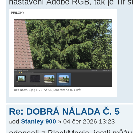
nastavení Adobe RGB, tak je Tif s
PŘÍLOHY
Bez názvu2.jpg (773.72 KiB) Zobrazeno 831 krát
Re: DOBRÁ NÁLADA Č. 5
od
Stanley 900
» 04 čer 2026 13:23