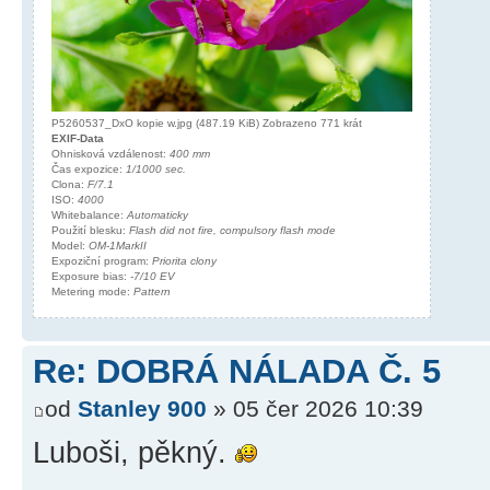
P5260537_DxO kopie w.jpg (487.19 KiB) Zobrazeno 771 krát
EXIF-Data
Ohnisková vzdálenost:
400 mm
Čas expozice:
1/1000 sec.
Clona:
F/7.1
ISO:
4000
Whitebalance:
Automaticky
Použití blesku:
Flash did not fire, compulsory flash mode
Model:
OM-1MarkII
Expoziční program:
Priorita clony
Exposure bias:
-7/10 EV
Metering mode:
Pattern
Re: DOBRÁ NÁLADA Č. 5
od
Stanley 900
» 05 čer 2026 10:39
Luboši, pěkný.