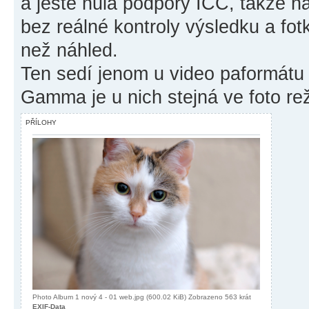
a ještě nula podpory ICC, takže n
bez reálné kontroly výsledku a fot
než náhled.
Ten sedí jenom u video paformát
Gamma je u nich stejná ve foto r
PŘÍLOHY
Photo Album 1 nový 4 - 01 web.jpg (600.02 KiB) Zobrazeno 563 krát
EXIF-Data