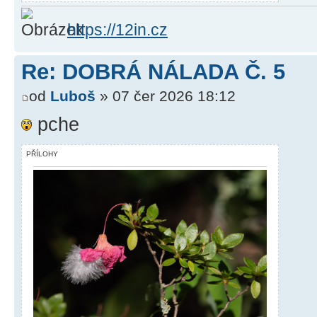
https://12in.cz
Re: DOBRÁ NÁLADA Č. 5
od
Luboš
» 07 čer 2026 18:12
pche
PŘÍLOHY