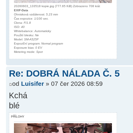
20260603_133518 kopie.jpg (777.65 KiB) Zobrazeno 708 krát
EXIF-Data
Ohnisková vzdálenost:
5.23 mm
Čas expozice:
1/100 sec.
Clona:
F/1.8
ISO:
40
Whitebalance:
Automaticky
Použití blesku:
Ne
Model:
SM-A525F
Expoziční program:
Normal program
Exposure bias:
0 EV
Metering mode:
Spot
Re: DOBRÁ NÁLADA Č. 5
od
Luisifer
» 07 čer 2026 08:59
Kchá
blé
PŘÍLOHY