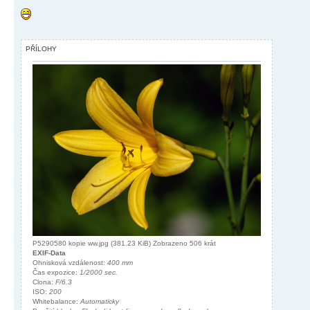
PŘÍLOHY
P5290580 kopie ww.jpg (381.23 KiB) Zobrazeno 506 krát
EXIF-Data
Ohnisková vzdálenost:
400 mm
Čas expozice:
1/2000 sec.
Clona:
F/6.3
ISO:
200
Whitebalance:
Automaticky