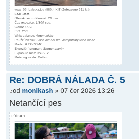
www_06_baletka.jpg (880.4 KiB) Zobrazeno 611 krát
EXIF-Data
Ohnisková vzdálenost:
28 mm
Čas expozice:
1/800 sec.
Clona:
F/2.8
ISO:
250
Whitebalance:
Automaticky
Použití blesku:
Flash did not fire, compulsory flash mode
Model:
ILCE-7CM2
Expoziční program:
Shutter priority
Exposure bias:
3/10 EV
Metering mode:
Pattern
Re: DOBRÁ NÁLADA Č. 5
od
monikash
» 07 čer 2026 13:26
Netančící pes
PŘÍLOHY