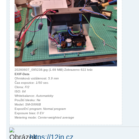
20260607_095238.jpg (1.69 MiB) Zobrazeno 622 krát
EXIF-Data
Ohnisková vzdálenost:
5.9 mm
Čas expozice:
1/50 sec.
Clona:
F/2
ISO:
64
Whitebalance:
Automaticky
Použití blesku:
Ne
Model:
SM-G996B
Expoziční program:
Normal program
Exposure bias:
0 EV
Metering mode:
Center-weighted average
https://12in.cz