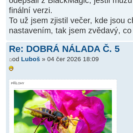
odepsali z BlackMagic, jestli můžu
finální verzi.
To už jsem zjistil večer, kde jsou 
nastavením, tak jsem zvědavý, co
Re: DOBRÁ NÁLADA Č. 5
od
Luboš
» 04 čer 2026 18:09
PŘÍLOHY