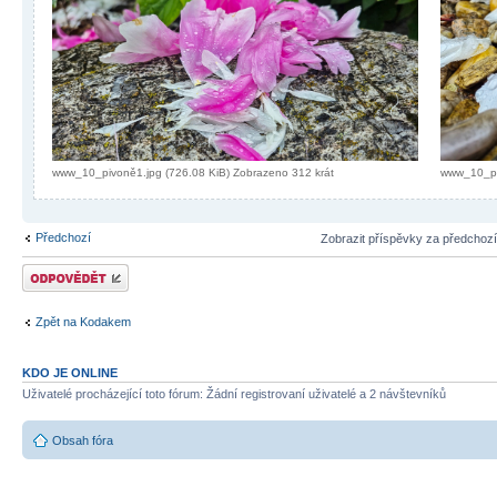
www_10_pivoně1.jpg (726.08 KiB) Zobrazeno 312 krát
www_10_piv
Předchozí
Zobrazit příspěvky za předchoz
Odeslat odpověď
Zpět na Kodakem
KDO JE ONLINE
Uživatelé procházející toto fórum: Žádní registrovaní uživatelé a 2 návštevníků
Obsah fóra