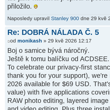
přiložilo.
Naposledy upravil
Stanley 900
dne 29 kvě 2
Re: DOBRÁ NÁLADA Č. 5
od
monikash
» 29 kvě 2026 12:17
Boj o samice bývá náročný.
Ještě k tomu balíčku od ACDSEE. 
To celebrate our privacy-first sta
thank you for your support), we'
2026 available for $69 USD. That'
value) with five applications cove
RAW photo editing, layered image 
and video editing. Plus three instal