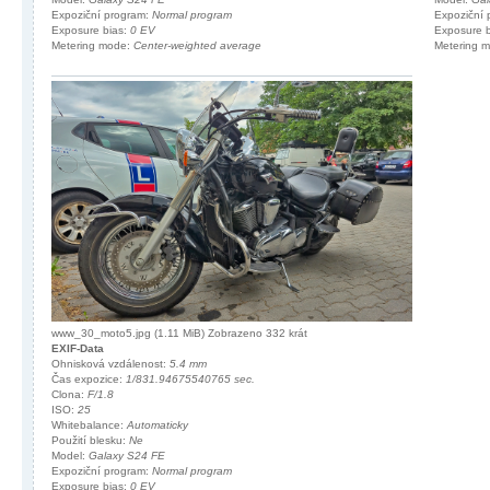
Expoziční program:
Normal program
Expoziční
Exposure bias:
0 EV
Exposure 
Metering mode:
Center-weighted average
Metering 
www_30_moto5.jpg (1.11 MiB) Zobrazeno 332 krát
EXIF-Data
Ohnisková vzdálenost:
5.4 mm
Čas expozice:
1/831.94675540765 sec.
Clona:
F/1.8
ISO:
25
Whitebalance:
Automaticky
Použití blesku:
Ne
Model:
Galaxy S24 FE
Expoziční program:
Normal program
Exposure bias:
0 EV