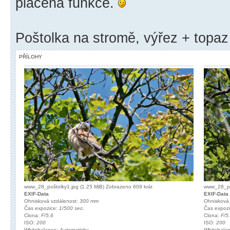
placená funkce.
Poštolka na stromě, výřez + topaz
PŘÍLOHY
www_28_poštolky1.jpg (1.25 MiB) Zobrazeno 609 krát
www_28_poš
EXIF-Data
EXIF-Data
Ohnisková vzdálenost:
300 mm
Ohnisková
Čas expozice:
1/500 sec.
Čas expoz
Clona:
F/5.6
Clona:
F/5
ISO:
200
ISO:
200
Whitebalance:
Automaticky
Whitebala