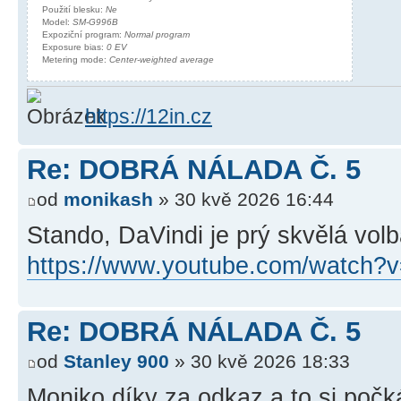
Použití blesku:
Ne
Model:
SM-G996B
Expoziční program:
Normal program
Exposure bias:
0 EV
Metering mode:
Center-weighted average
https://12in.cz
Re: DOBRÁ NÁLADA Č. 5
od
monikash
» 30 kvě 2026 16:44
Stando, DaVindi je prý skvělá volb
https://www.youtube.com/watch
Re: DOBRÁ NÁLADA Č. 5
od
Stanley 900
» 30 kvě 2026 18:33
Moniko díky za odkaz a to si počk