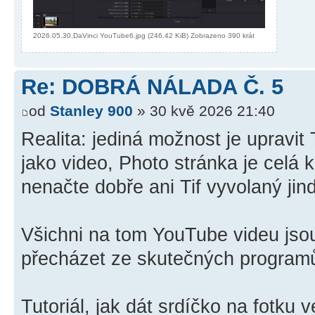
2026.05.30.DaVinci YouTube6.jpg (246.42 KiB) Zobrazeno 390 krát
Re: DOBRÁ NÁLADA Č. 5
od
Stanley 900
» 30 kvě 2026 21:40
Realita: jediná možnost je upravit
jako video, Photo stránka je celá 
nenačte dobře ani Tif vyvolaný ji
Všichni na tom YouTube videu js
přecházet ze skutečných programů
Tutoriál, jak dát srdíčko na fotku v