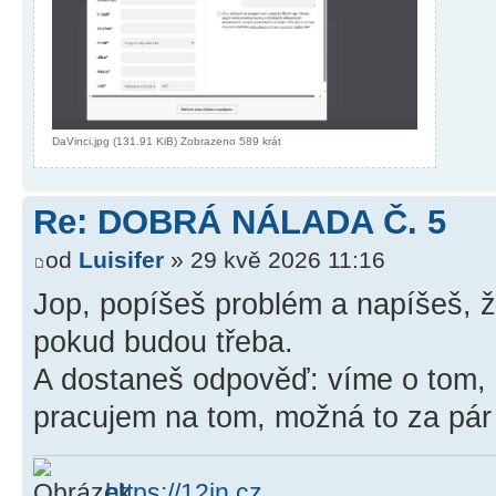
DaVinci.jpg (131.91 KiB) Zobrazeno 589 krát
Re: DOBRÁ NÁLADA Č. 5
od
Luisifer
» 29 kvě 2026 11:16
Jop, popíšeš problém a napíšeš, 
pokud budou třeba.
A dostaneš odpověď: víme o tom, 
pracujem na tom, možná to za pár
https://12in.cz