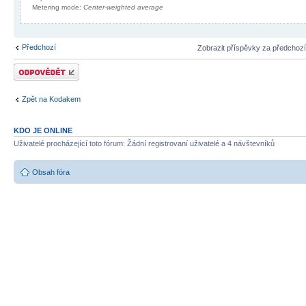
Metering mode:
Center-weighted average
Předchozí
Zobrazit příspěvky za předchoz
Odeslat odpověď
Zpět na Kodakem
KDO JE ONLINE
Uživatelé procházející toto fórum: Žádní registrovaní uživatelé a 4 návštevníků
Obsah fóra