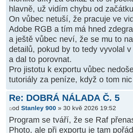
hlavně, už vidím chybu od začátku
On vůbec netuší, že pracuje ve vi
Adobe RGB a tím má hned zdegra
a ještě vůbec neví, že se mu to n
detailů, pokud by to tedy vyvola
a dal to porovnat.
Pro jistotu k exportu vůbec nedoš
tutoriály za peníze, když o tom ni
Re: DOBRÁ NÁLADA Č. 5
od
Stanley 900
» 30 kvě 2026 19:52
Program se tváří, že se Raf přen
Photo, ale při exportu je tam pořád