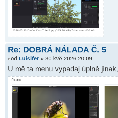
2026.05.30.DaVinci YouTube5.jpg (345.76 KiB) Zobrazeno 400 krát
Re: DOBRÁ NÁLADA Č. 5
od
Luisifer
» 30 kvě 2026 20:09
U mě ta menu vypadaj úplně jinak,
PŘÍLOHY