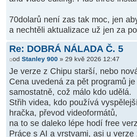
70dolarů není zas tak moc, jen aby
a nechtěli aktualizace už jen za po
Re: DOBRÁ NÁLADA Č. 5
od
Stanley 900
» 29 kvě 2026 12:47
Je verze z Chipu starší, nebo nov
Cena uvedená za pět programů je 
samostatně, což málo kdo udělá.
Střih videa, kdo používá vyspělejš
hračka, převod videoformátů,
na to se daleko lépe hodí free ve
Práce s AI a vrstvami, asi u verze