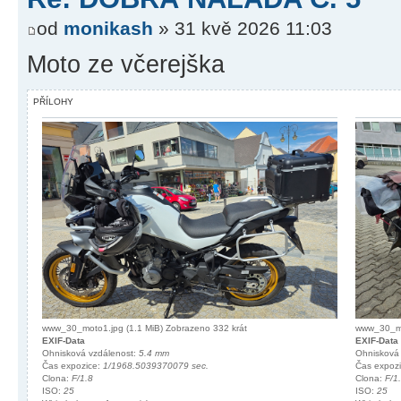
od
monikash
» 31 kvě 2026 11:03
Moto ze včerejška
PŘÍLOHY
www_30_moto1.jpg (1.1 MiB) Zobrazeno 332 krát
www_30_mo
EXIF-Data
EXIF-Data
Ohnisková vzdálenost:
5.4 mm
Ohnisková
Čas expozice:
1/1968.5039370079 sec.
Čas expoz
Clona:
F/1.8
Clona:
F/1
ISO:
25
ISO:
25