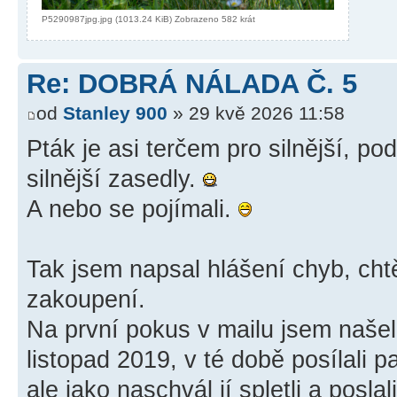
P5290987jpg.jpg (1013.24 KiB) Zobrazeno 582 krát
Re: DOBRÁ NÁLADA Č. 5
od
Stanley 900
» 29 kvě 2026 11:58
Pták je asi terčem pro silnější, po
silnější zasedly.
A nebo se pojímali.
Tak jsem napsal hlášení chyb, chtě
zakoupení.
Na první pokus v mailu jsem naše
listopad 2019, v té době posílali p
ale jako naschvál jí spletli a posla