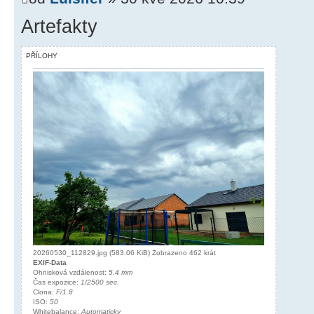
Artefakty
PŘÍLOHY
20260530_112829.jpg (583.06 KiB) Zobrazeno 462 krát
EXIF-Data
Ohnisková vzdálenost:
5.4 mm
Čas expozice:
1/2500 sec.
Clona:
F/1.8
ISO:
50
Whitebalance:
Automaticky