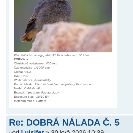
P5260457 kopie w.jpg (443.42 KiB) Zobrazeno 514 krát
EXIF-Data
Ohnisková vzdálenost:
400 mm
Čas expozice:
1/1000 sec.
Clona:
F/6.3
ISO:
1000
Whitebalance:
Automaticky
Použití blesku:
Flash did not fire, compulsory flash mode
Model:
OM-1MarkII
Expoziční program:
Priorita clony
Exposure bias:
-10/10 EV
Metering mode:
Pattern
Re: DOBRÁ NÁLADA Č. 5
od
Luisifer
» 30 kvě 2026 10:39