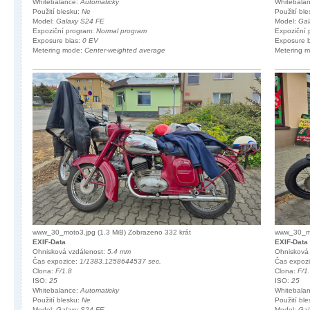
Whitebalance:
Automaticky
Whitebala
Použití blesku:
Ne
Použití bl
Model:
Galaxy S24 FE
Model:
Gal
Expoziční program:
Normal program
Expoziční
Exposure bias:
0 EV
Exposure 
Metering mode:
Center-weighted average
Metering 
www_30_moto3.jpg (1.3 MiB) Zobrazeno 332 krát
www_30_mo
EXIF-Data
EXIF-Data
Ohnisková vzdálenost:
5.4 mm
Ohnisková
Čas expozice:
1/1383.1258644537 sec.
Čas expoz
Clona:
F/1.8
Clona:
F/1
ISO:
25
ISO:
25
Whitebalance:
Automaticky
Whitebala
Použití blesku:
Ne
Použití bl
Model:
Galaxy S24 FE
Model:
Gal