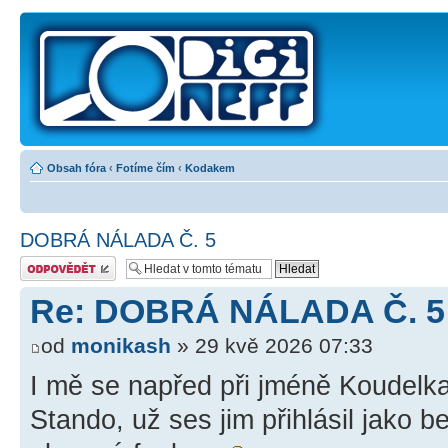
Obsah fóra
‹
Fotíme čím
‹
Kodakem
DOBRÁ NÁLADA Č. 5
Odeslat odpověď
Re: DOBRÁ NÁLADA Č. 5
od
monikash
» 29 kvě 2026 07:33
I mě se napřed při jméně Koudelka
Stando, už ses jim přihlásil jako b