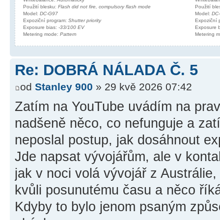
Použití blesku:
Flash did not fire, compulsory flash mode
Použití bl
Model:
DC-G97
Model:
DC
Expoziční program:
Shutter priority
Expoziční
Exposure bias:
-33/100 EV
Exposure 
Metering mode:
Pattern
Metering 
Re: DOBRÁ NÁLADA Č. 5
od
Stanley 900
» 29 kvě 2026 07:42
Zatím na YouTube uvádím na pravo
nadšeně něco, co nefunguje a zat
neposlal postup, jak dosáhnout ex
Jde napsat vývojářům, ale v kontak
jak v noci volá vývojář z Austrálie,
kvůli posunutému času a něco řík
Kdyby to bylo jenom psaným způs