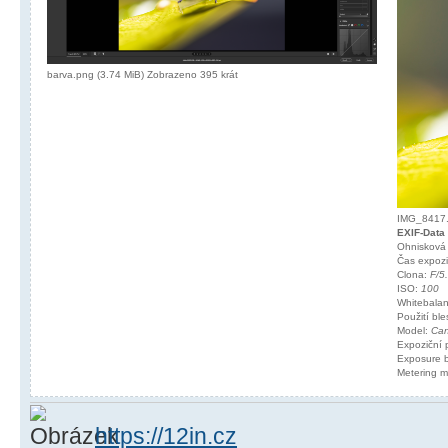
barva.png (3.74 MiB) Zobrazeno 395 krát
IMG_8417.j
EXIF-Data
Ohnisková
Čas expoz
Clona:
F/5
ISO:
100
Whitebala
Použití bl
Model:
Can
Expoziční
Exposure 
Metering 
https://12in.cz