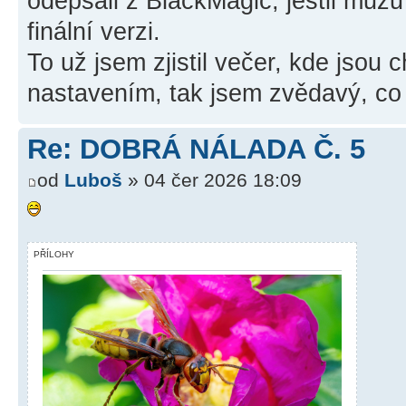
odepsali z BlackMagic, jestli můžu
finální verzi.
To už jsem zjistil večer, kde jsou 
nastavením, tak jsem zvědavý, co
Re: DOBRÁ NÁLADA Č. 5
od
Luboš
» 04 čer 2026 18:09
PŘÍLOHY