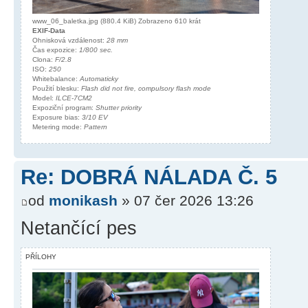
www_06_baletka.jpg (880.4 KiB) Zobrazeno 610 krát
EXIF-Data
Ohnisková vzdálenost:
28 mm
Čas expozice:
1/800 sec.
Clona:
F/2.8
ISO:
250
Whitebalance:
Automaticky
Použití blesku:
Flash did not fire, compulsory flash mode
Model:
ILCE-7CM2
Expoziční program:
Shutter priority
Exposure bias:
3/10 EV
Metering mode:
Pattern
Re: DOBRÁ NÁLADA Č. 5
od
monikash
» 07 čer 2026 13:26
Netančící pes
PŘÍLOHY