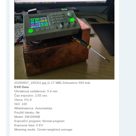
20260607_165311.jpg (1.17 MiB) Zobrazeno 593 krát
EXIF-Data
Ohnisková vzdálenost:
5.4 mm
Čas expozice:
1/35 sec.
Clona:
F/1.8
ISO:
100
Whitebalance:
Automaticky
Použití blesku:
Ne
Model:
SM-G996B
Expoziční program:
Normal program
Exposure bias:
0 EV
Metering mode:
Center-weighted average