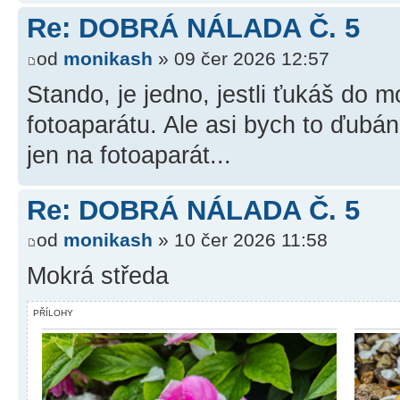
Re: DOBRÁ NÁLADA Č. 5
od
monikash
» 09 čer 2026 12:57
Stando, je jedno, jestli ťukáš do m
fotoaparátu. Ale asi bych to ďubán
jen na fotoaparát...
Re: DOBRÁ NÁLADA Č. 5
od
monikash
» 10 čer 2026 11:58
Mokrá středa
PŘÍLOHY