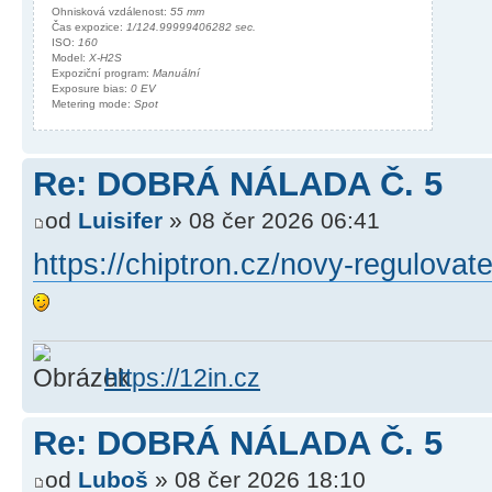
Ohnisková vzdálenost:
55 mm
Čas expozice:
1/124.99999406282 sec.
ISO:
160
Model:
X-H2S
Expoziční program:
Manuální
Exposure bias:
0 EV
Metering mode:
Spot
Re: DOBRÁ NÁLADA Č. 5
od
Luisifer
» 08 čer 2026 06:41
https://chiptron.cz/novy-regulovatel
https://12in.cz
Re: DOBRÁ NÁLADA Č. 5
od
Luboš
» 08 čer 2026 18:10