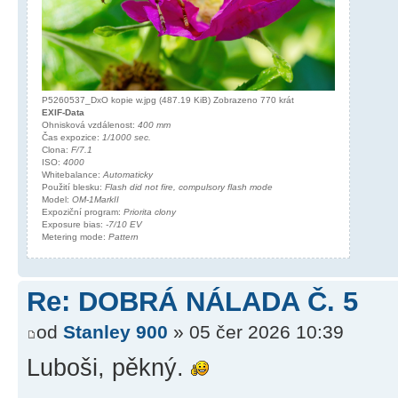
P5260537_DxO kopie w.jpg (487.19 KiB) Zobrazeno 770 krát
EXIF-Data
Ohnisková vzdálenost:
400 mm
Čas expozice:
1/1000 sec.
Clona:
F/7.1
ISO:
4000
Whitebalance:
Automaticky
Použití blesku:
Flash did not fire, compulsory flash mode
Model:
OM-1MarkII
Expoziční program:
Priorita clony
Exposure bias:
-7/10 EV
Metering mode:
Pattern
Re: DOBRÁ NÁLADA Č. 5
od
Stanley 900
» 05 čer 2026 10:39
Luboši, pěkný.