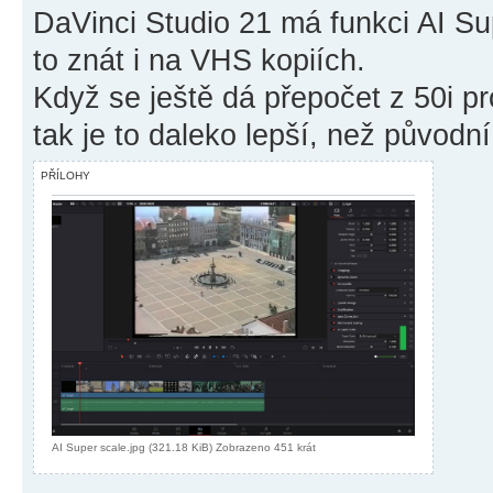
DaVinci Studio 21 má funkci AI Sup
to znát i na VHS kopiích.
Když se ještě dá přepočet z 50i p
tak je to daleko lepší, než původní
PŘÍLOHY
AI Super scale.jpg (321.18 KiB) Zobrazeno 451 krát