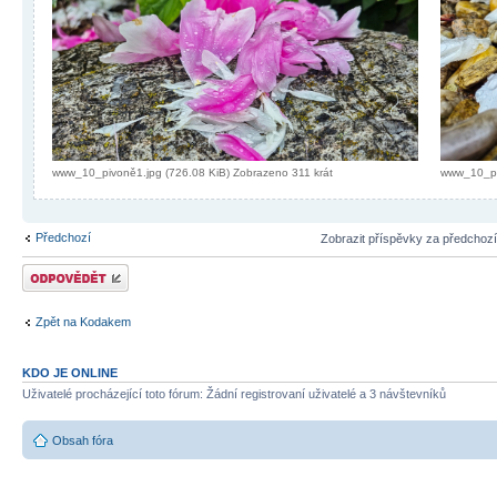
www_10_pivoně1.jpg (726.08 KiB) Zobrazeno 311 krát
www_10_piv
Předchozí
Zobrazit příspěvky za předchoz
Odeslat odpověď
Zpět na Kodakem
KDO JE ONLINE
Uživatelé procházející toto fórum: Žádní registrovaní uživatelé a 3 návštevníků
Obsah fóra