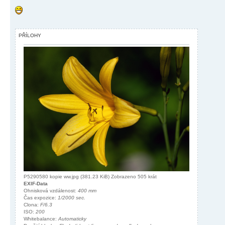
PŘÍLOHY
P5290580 kopie ww.jpg (381.23 KiB) Zobrazeno 505 krát
EXIF-Data
Ohnisková vzdálenost:
400 mm
Čas expozice:
1/2000 sec.
Clona:
F/6.3
ISO:
200
Whitebalance:
Automaticky