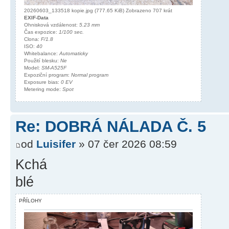
20260603_133518 kopie.jpg (777.65 KiB) Zobrazeno 707 krát
EXIF-Data
Ohnisková vzdálenost:
5.23 mm
Čas expozice:
1/100 sec.
Clona:
F/1.8
ISO:
40
Whitebalance:
Automaticky
Použití blesku:
Ne
Model:
SM-A525F
Expoziční program:
Normal program
Exposure bias:
0 EV
Metering mode:
Spot
Re: DOBRÁ NÁLADA Č. 5
od
Luisifer
» 07 čer 2026 08:59
Kchá
blé
PŘÍLOHY