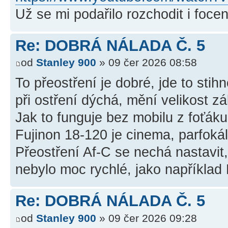
Už se mi podařilo rozchodit i foce
Re: DOBRÁ NÁLADA Č. 5
od
Stanley 900
» 09 čer 2026 08:58
To přeostření je dobré, jde to stih
při ostření dýchá, mění velikost z
Jak to funguje bez mobilu z foťáku
Fujinon 18-120 je cinema, parfoká
Přeostření Af-C se nechá nastavit,
nebylo moc rychlé, jako například 
Re: DOBRÁ NÁLADA Č. 5
od
Stanley 900
» 09 čer 2026 09:28