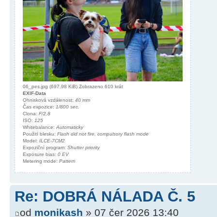
06_pes.jpg (697.98 KiB) Zobrazeno 610 krát
EXIF-Data
Ohnisková vzdálenost:
40 mm
Čas expozice:
1/800 sec.
Clona:
F/2.8
ISO:
125
Whitebalance:
Automaticky
Použití blesku:
Flash did not fire, compulsory flash mode
Model:
ILCE-7CM2
Expoziční program:
Shutter priority
Exposure bias:
0 EV
Metering mode:
Pattern
Re: DOBRÁ NÁLADA Č. 5
od
monikash
» 07 čer 2026 13:40