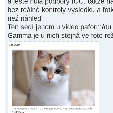
a ještě nula podpory ICC, takže n
bez reálné kontroly výsledku a fot
než náhled.
Ten sedí jenom u video paformát
Gamma je u nich stejná ve foto r
PŘÍLOHY
Photo Album 1 nový 4 - 01 web.jpg (600.02 KiB) Zobrazeno 562 krát
EXIF-Data