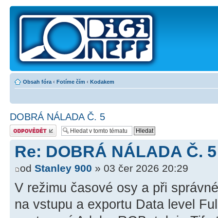
Obsah fóra
‹
Fotíme čím
‹
Kodakem
DOBRÁ NÁLADA Č. 5
Odeslat odpověď
Re: DOBRÁ NÁLADA Č. 5
od
Stanley 900
» 03 čer 2026 20:29
V režimu časové osy a při správné
na vstupu a exportu Data level Ful