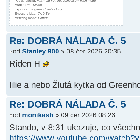
Použití blesku:
Flash did not fire, compulsory flash mode
Model:
OM-1MarkII
Expoziční program:
Priorita clony
Exposure bias:
-7/10 EV
Metering mode:
Pattern
Re: DOBRÁ NÁLADA Č. 5
od
Stanley 900
» 08 čer 2026 20:35
Riden H
lilie a nebo Žlutá kytka od Green
Re: DOBRÁ NÁLADA Č. 5
od
monikash
» 09 čer 2026 08:26
Stando, v 8:31 ukazuje, co všech
https://www.youtube.com/watch?