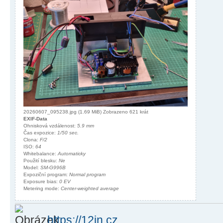
20260607_095238.jpg (1.69 MiB) Zobrazeno 621 krát
EXIF-Data
Ohnisková vzdálenost:
5.9 mm
Čas expozice:
1/50 sec.
Clona:
F/2
ISO:
64
Whitebalance:
Automaticky
Použití blesku:
Ne
Model:
SM-G996B
Expoziční program:
Normal program
Exposure bias:
0 EV
Metering mode:
Center-weighted average
https://12in.cz