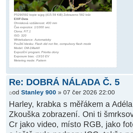
P5290592 kopie w.jpg (415.59 KiB) Zobrazeno 582 krát
EXIF-Data
Ohnisková vzdálenost:
400 mm
Čas expozice:
1/1000 sec.
Clona:
F/7.1
ISO:
320
Whitebalance:
Automaticky
Použití blesku:
Flash did not fire, compulsory flash mode
Model:
OM-1MarkII
Expoziční program:
Priorita clony
Exposure bias:
-13/10 EV
Metering mode:
Pattern
Re: DOBRÁ NÁLADA Č. 5
od
Stanley 900
» 07 čer 2026 22:00
Harley, krabka s měřákem a Adéla 
Zkouška zobrazení. Oni ti šmrksov
Cr jako video, místo RGB, jako fot