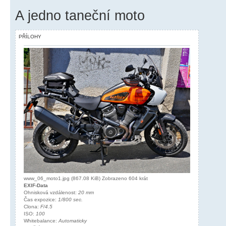
A jedno taneční moto
PŘÍLOHY
www_06_moto1.jpg (867.08 KiB) Zobrazeno 604 krát
EXIF-Data
Ohnisková vzdálenost:
20 mm
Čas expozice:
1/800 sec.
Clona:
F/4.5
ISO:
100
Whitebalance:
Automaticky