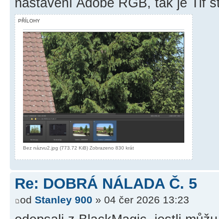
nastavení Adobe RGB, tak je Tif s
PŘÍLOHY
Bez názvu2.jpg (773.72 KiB) Zobrazeno 830 krát
Re: DOBRÁ NÁLADA Č. 5
od
Stanley 900
» 04 čer 2026 13:23