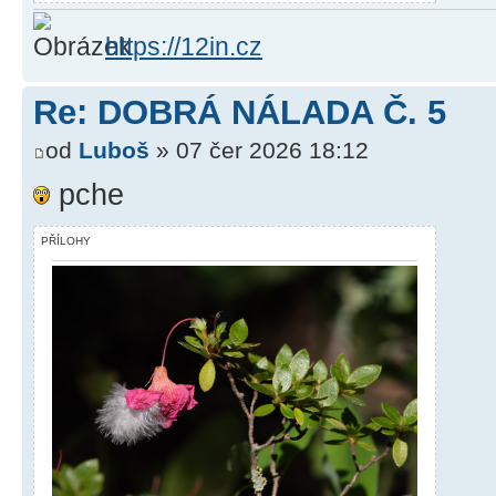
https://12in.cz
Re: DOBRÁ NÁLADA Č. 5
od
Luboš
» 07 čer 2026 18:12
pche
PŘÍLOHY