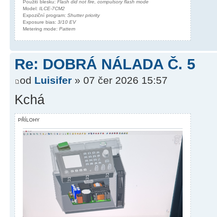
Použití blesku:
Flash did not fire, compulsory flash mode
Model:
ILCE-7CM2
Expoziční program:
Shutter priority
Exposure bias:
3/10 EV
Metering mode:
Pattern
Re: DOBRÁ NÁLADA Č. 5
od
Luisifer
» 07 čer 2026 15:57
Kchá
PŘÍLOHY