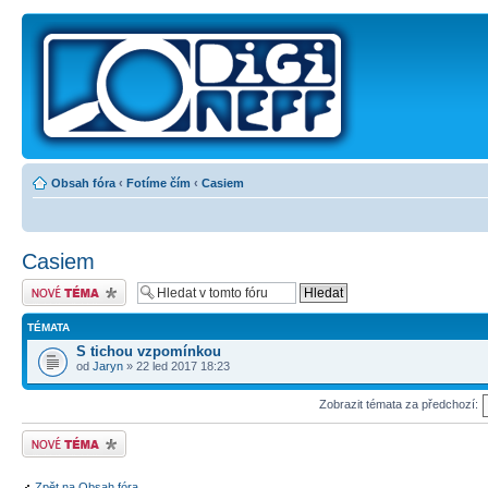
Obsah fóra
‹
Fotíme čím
‹
Casiem
Casiem
Odeslat nové téma
TÉMATA
S tichou vzpomínkou
od
Jaryn
» 22 led 2017 18:23
Zobrazit témata za předchozí:
Odeslat nové téma
Zpět na Obsah fóra