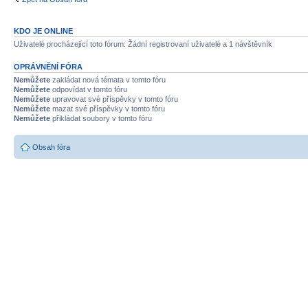
KDO JE ONLINE
Uživatelé procházející toto fórum: Žádní registrovaní uživatelé a 1 návštěvník
OPRÁVNĚNÍ FÓRA
Nemůžete
zakládat nová témata v tomto fóru
Nemůžete
odpovídat v tomto fóru
Nemůžete
upravovat své příspěvky v tomto fóru
Nemůžete
mazat své příspěvky v tomto fóru
Nemůžete
přikládat soubory v tomto fóru
Obsah fóra