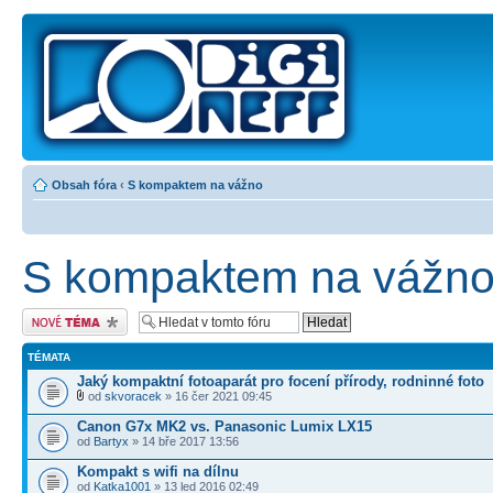
Obsah fóra
‹
S kompaktem na vážno
S kompaktem na vážn
Odeslat nové téma
TÉMATA
Jaký kompaktní fotoaparát pro focení přírody, rodninné foto
od
skvoracek
» 16 čer 2021 09:45
Canon G7x MK2 vs. Panasonic Lumix LX15
od
Bartyx
» 14 bře 2017 13:56
Kompakt s wifi na dílnu
od
Katka1001
» 13 led 2016 02:49