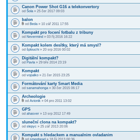
Canon Power Shot G16 a telekonvertory
od
Šola
» 25 čer 2017 09:03
balon
od
Beda
» 10 zář 2011 17:55
Kompakt pro focení fotbalu z tribuny
od
Nevermind
» 03 říj 2016 16:22
Kompakt kolem desítky, který má smysl?
od
šplouchi
» 20 srp 2016 00:02
Digitální kompakt?
od
Pavla
» 29 bře 2014 23:19
Kompakt
od
vopalko
» 21 čer 2015 23:25
Formátování karty Smart Media
od
sanamahonga
» 30 čer 2015 06:17
Archeologie
od
Avionik
» 04 pro 2011 13:02
GPS
od
ahasver
» 13 srp 2012 17:49
sluneční clona na kompakt?
od
slepyc
» 25 zář 2013 20:06
Kompakt s hledackem a manualnim ovladanim
od
smeghead
» 18 říj 2013 00:36