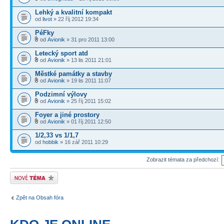
Lehký a kvalitní kompakt
od
livot
» 22 říj 2012 19:34
PéFky
od
Avionik
» 31 pro 2011 13:00
Letecký sport atd
od
Avionik
» 13 lis 2011 21:01
Městké památky a stavby
od
Avionik
» 19 lis 2011 11:07
Podzimní výlovy
od
Avionik
» 25 říj 2011 15:02
Foyer a jiné prostory
od
Avionik
» 01 říj 2011 12:50
1/2,33 vs 1/1,7
od
hobbik
» 16 zář 2011 10:29
Zobrazit témata za předchozí:
Odeslat nové téma
Zpět na Obsah fóra