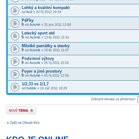
Lehký a kvalitní kompakt
od
livot
» 22 říj 2012 19:34
PéFky
od
Avionik
» 31 pro 2011 13:00
Letecký sport atd
od
Avionik
» 13 lis 2011 21:01
Městké památky a stavby
od
Avionik
» 19 lis 2011 11:07
Podzimní výlovy
od
Avionik
» 25 říj 2011 15:02
Foyer a jiné prostory
od
Avionik
» 01 říj 2011 12:50
1/2,33 vs 1/1,7
od
hobbik
» 16 zář 2011 10:29
Zobrazit témata za předchozí:
Odeslat nové téma
Zpět na Obsah fóra