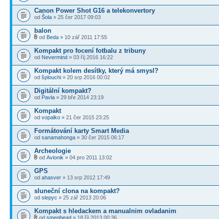
Canon Power Shot G16 a telekonvertory
od
Šola
» 25 čer 2017 09:03
balon
od
Beda
» 10 zář 2011 17:55
Kompakt pro focení fotbalu z tribuny
od
Nevermind
» 03 říj 2016 16:22
Kompakt kolem desítky, který má smysl?
od
šplouchi
» 20 srp 2016 00:02
Digitální kompakt?
od
Pavla
» 29 bře 2014 23:19
Kompakt
od
vopalko
» 21 čer 2015 23:25
Formátování karty Smart Media
od
sanamahonga
» 30 čer 2015 06:17
Archeologie
od
Avionik
» 04 pro 2011 13:02
GPS
od
ahasver
» 13 srp 2012 17:49
sluneční clona na kompakt?
od
slepyc
» 25 zář 2013 20:06
Kompakt s hledackem a manualnim ovladanim
od
smeghead
» 18 říj 2013 00:36