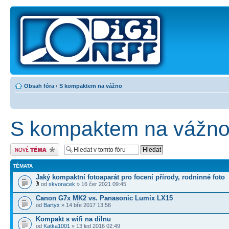
Obsah fóra
‹
S kompaktem na vážno
S kompaktem na vážn
Odeslat nové téma
TÉMATA
Jaký kompaktní fotoaparát pro focení přírody, rodninné foto
od
skvoracek
» 16 čer 2021 09:45
Canon G7x MK2 vs. Panasonic Lumix LX15
od
Bartyx
» 14 bře 2017 13:56
Kompakt s wifi na dílnu
od
Katka1001
» 13 led 2016 02:49