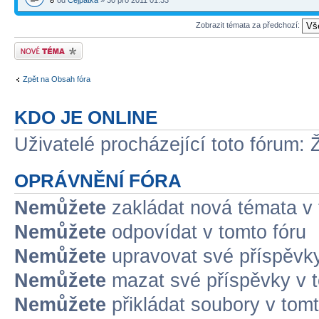
od
Cejpatka
» 30 pro 2011 01:33
Zobrazit témata za předchozí:
Odeslat nové téma
Zpět na Obsah fóra
KDO JE ONLINE
Uživatelé procházející toto fórum: 
OPRÁVNĚNÍ FÓRA
Nemůžete
zakládat nová témata v 
Nemůžete
odpovídat v tomto fóru
Nemůžete
upravovat své příspěvky
Nemůžete
mazat své příspěvky v t
Nemůžete
přikládat soubory v tomt