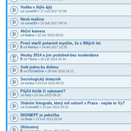
Vodka v štýle ájtý
od
cumel30
» 17 kvě 2017 07:06
Nová mašina
od
cumel30
» 10 dub 2017 08:14
Akční kamera
od
Malina
» 22 čer 2016 08:03
První starší polaroid myslím, že z 80tých let.
od
Martius
» 24 led 2017 12:25
Houby 2014 a jim podobné-bez moderátora
od
**lasta
» 18 zář 2014 22:44
Svět jedna ku dvěma
od
ODSakEda
» 28 dub 2016 18:12
Sociologický dotazník
od
Irenka
» 03 kvě 2016 06:13
Půjčit foťák či vybavení?
od
tomj
» 25 úno 2015 09:20
Sháním fotografa, který mě oslovil v Praze - nejste to Vy?
od
Ondra482
» 23 pro 2014 20:22
DIGINEFF je jednička
od
Beda
» 13 kvě 2012 05:04
Ohňostroj