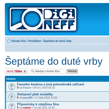
Obsah fóra
‹
Povídáme
‹
Šeptáme do duté vrby
Šeptáme do duté vrby
Odeslat nové téma
TÉMATA
Fauveho kavárna a jiná pohostinská zařízení
od
Fauve
» 04 črc 2014 06:23
Omlazení pleti modelky
od
pavel89
» 17 dub 2018 13:06
Připomínky k zdejšímu fóru
od
camel
» 14 zář 2011 15:50