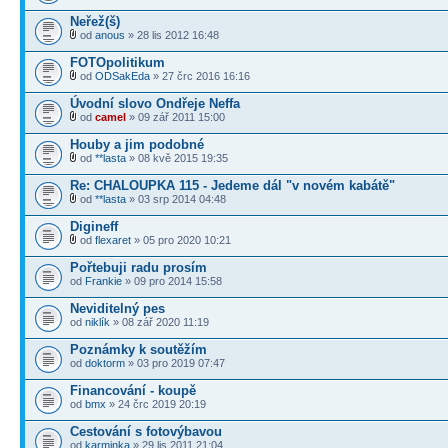
Neřež(š)
od
anous
» 28 lis 2012 16:48
FOTOpolitikum
od
ODSakEda
» 27 črc 2016 16:16
Úvodní slovo Ondřeje Neffa
od
camel
» 09 zář 2011 15:00
Houby a jim podobné
od
**lasta
» 08 kvě 2015 19:35
Re: CHALOUPKA 115 - Jedeme dál "v novém kabátě"
od
**lasta
» 03 srp 2014 04:48
Digineff
od
flexaret
» 05 pro 2020 10:21
Pořtebuji radu prosím
od
Frankie
» 09 pro 2014 15:58
Neviditelný pes
od
niklík
» 08 zář 2020 11:19
Poznámky k soutěžím
od
doktorm
» 03 pro 2019 07:47
Financování - koupě
od
bmx
» 24 črc 2019 20:19
Cestování s fotovýbavou
od
karminka
» 29 lis 2011 21:04