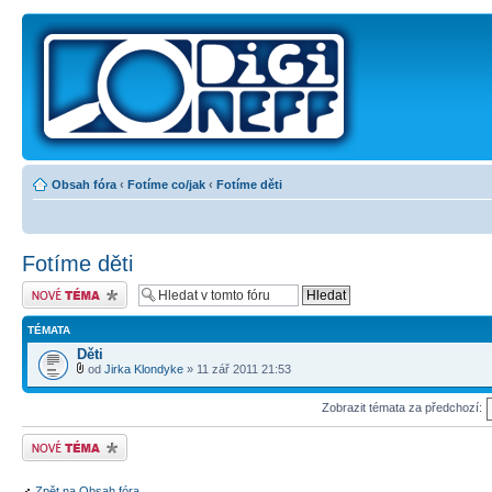
Obsah fóra
‹
Fotíme co/jak
‹
Fotíme děti
Fotíme děti
Odeslat nové téma
TÉMATA
Děti
od
Jirka Klondyke
» 11 zář 2011 21:53
Zobrazit témata za předchozí:
Odeslat nové téma
Zpět na Obsah fóra