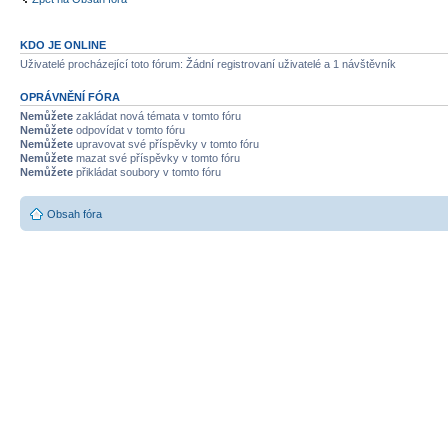
KDO JE ONLINE
Uživatelé procházející toto fórum: Žádní registrovaní uživatelé a 1 návštěvník
OPRÁVNĚNÍ FÓRA
Nemůžete
zakládat nová témata v tomto fóru
Nemůžete
odpovídat v tomto fóru
Nemůžete
upravovat své příspěvky v tomto fóru
Nemůžete
mazat své příspěvky v tomto fóru
Nemůžete
přikládat soubory v tomto fóru
Obsah fóra