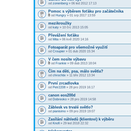
od
zonenberg
» 06 led 2012 17:13
Pomoc s výběrem foťáku pro začátečníka
od
Hungry
» 01 srp 2017 13:59
mezikroužky
od
katy
» 10 črc 2013 15:05
Převážení foťáku
od
Mita
» 06 kvě 2020 14:16
Fotoaparát pro všemožné využití
od
Croupier
» 01 dub 2020 15:34
V čem nosíte výbavu
od
Frankie
» 09 dub 2013 18:04
Čím na děti, psa, málo světla?
od
chrochtix
» 11 bře 2012 13:34
První zrcadlovka
od
Petr2208
» 28 pro 2019 16:17
canon eos200d
od
Dobreoko
» 28 pro 2019 14:58
Záblesk vs trvalé světlo?
od
pianisimo
» 09 pro 2019 19:07
Zasílání náhledů (klientovi) k výběru
od
Knofi
» 29 led 2018 22:32