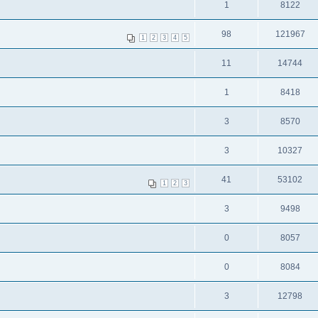
1
8122
98
121967
1
2
3
4
5
11
14744
1
8418
3
8570
3
10327
41
53102
1
2
3
3
9498
0
8057
0
8084
3
12798