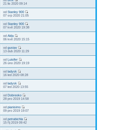
od
bmx
21 lis 2020 09:14
od
Stanley 900
07 srp 2020 21:05
od
Stanley 900
07 kvě 2020 19:38
od
Alda
06 kvě 2020 15:15
od
gustav
13 dub 2020 11:29
od
Luisifer
26 úno 2020 19:19
od
ladysk
16 led 2020 08:28
od
ladysk
07 led 2020 13:55
od
Dobreoko
28 pro 2019 14:58
od
pianisimo
09 pro 2019 19:07
od
petrabichla
15 říj 2019 09:42