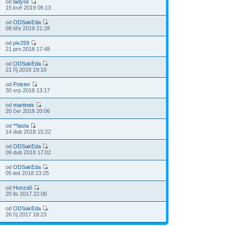
od
ladysk
15 kvě 2019 06:13
od
ODSakEda
08 bře 2019 21:28
od
piv259
21 pro 2018 17:48
od
ODSakEda
21 říj 2018 19:10
od
Polster
30 srp 2018 13:17
od
martinek
20 čer 2018 20:06
od
**lasta
14 dub 2018 15:22
od
ODSakEda
09 dub 2018 17:02
od
ODSakEda
05 led 2018 23:25
od
Honza5
20 lis 2017 22:06
od
ODSakEda
26 říj 2017 18:23