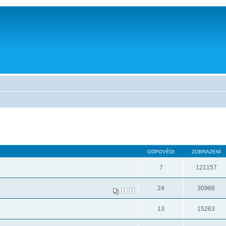
ODPOVĚDI
ZOBRAZENÍ
7
121157
24
30966
1
2
13
15263