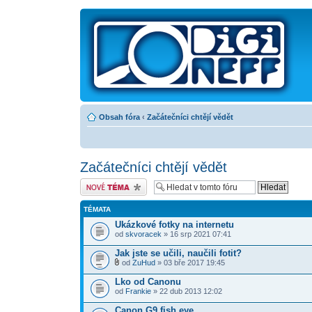
Obsah fóra
‹
Začátečníci chtějí vědět
Začátečníci chtějí vědět
Odeslat nové téma
TÉMATA
Ukázkové fotky na internetu
od
skvoracek
» 16 srp 2021 07:41
Jak jste se učili, naučili fotit?
od
ZuHud
» 03 bře 2017 19:45
Lko od Canonu
od
Frankie
» 22 dub 2013 12:02
Canon G9 fish eye