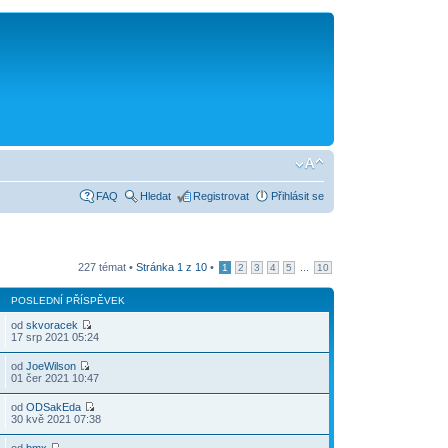
FAQ
Hledat
Registrovat
Přihlásit se
227 témat •
Stránka
1
z
10
•
...
1
2
3
4
5
10
POSLEDNÍ PŘÍSPĚVEK
od
skvoracek
17 srp 2021 05:24
od
JoeWilson
01 čer 2021 10:47
od
ODSakEda
30 kvě 2021 07:38