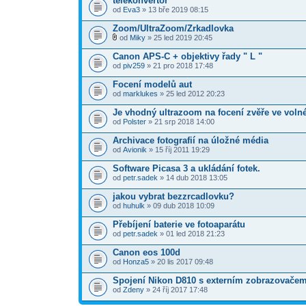
telekonvertor
od
Eva3
» 13 bře 2019 08:15
Zoom/UltraZoom/Zrkadlovka
od
Miky
» 25 led 2019 20:45
Canon APS-C + objektivy řady " L "
od
piv259
» 21 pro 2018 17:48
Focení modelů aut
od
marklukes
» 25 led 2012 20:23
Je vhodný ultrazoom na focení zvěře ve voln
od
Polster
» 21 srp 2018 14:00
Archivace fotografií na úložné média
od
Avionik
» 15 říj 2011 19:29
Software Picasa 3 a ukládání fotek.
od
petr.sadek
» 14 dub 2018 13:05
jakou vybrat bezzrcadlovku?
od
huhulk
» 09 dub 2018 10:09
Přebíjení baterie ve fotoaparátu
od
petr.sadek
» 01 led 2018 21:23
Canon eos 100d
od
Honza5
» 20 lis 2017 09:48
Spojení Nikon D810 s externím zobrazovače
od
Zdeny
» 24 říj 2017 17:48