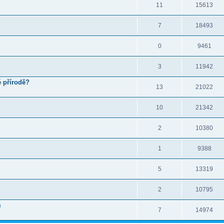
11
15613
7
18493
0
9461
3
11942
é přírodě?
13
21022
10
21342
2
10380
1
9388
5
13319
2
10795
m
7
14974