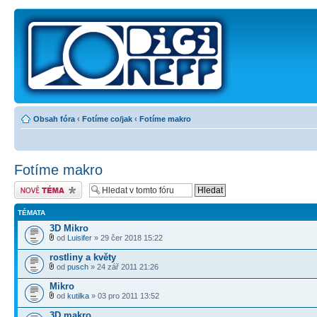
Obsah fóra
‹
Fotíme co/jak
‹
Fotíme makro
Fotíme makro
Odeslat nové téma
TÉMATA
3D Mikro
od
Luisifer
» 29 čer 2018 15:22
rostliny a květy
od
pusch
» 24 zář 2011 21:26
Mikro
od
kutilka
» 03 pro 2011 13:52
3D makro