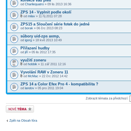
korekce vad pleti
od
Charliequatro
» 09 lis 2013 16:36
ZPS 14 - Vyplnit podle okolí
od
milav
» 11 říj 2011 07:28
ZPS15 a Sloučení série fotek do jedné
od
borak
» 06 črc 2013 08:23
súbory uid-zps axmp,
od
igorg
» 18 kvě 2013 10:49
Přiřazení hudby
od
jiří
» 05 lis 2012 17:35
využití zoneru
od
hobbik
» 11 zář 2011 12:16
Vyvolání RAW v Zoneru 11
od
McMac
» 22 črc 2012 14:42
ZPS 14 a Color Efex Pro 4 - kompatibilita ?
od
landov
» 05 pro 2011 19:04
Zobrazit témata za předchozí:
Odeslat nové téma
Zpět na Obsah fóra