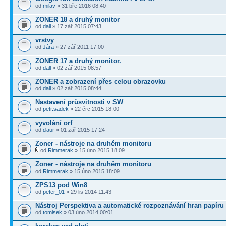
od
milav
» 31 bře 2016 08:40
ZONER 18 a druhý monitor
od
dall
» 17 zář 2015 07:43
vrstvy
od
Jára
» 27 zář 2011 17:00
ZONER 17 a druhý monitor.
od
dall
» 02 zář 2015 08:57
ZONER a zobrazení přes celou obrazovku
od
dall
» 02 zář 2015 08:44
Nastavení průsvitnosti v SW
od
petr.sadek
» 22 črc 2015 18:00
vyvolání orf
od
ďaur
» 01 zář 2015 17:24
Zoner - nástroje na druhém monitoru
od
Rimmerak
» 15 úno 2015 18:09
Zoner - nástroje na druhém monitoru
od
Rimmerak
» 15 úno 2015 18:09
ZPS13 pod Win8
od
peter_01
» 29 lis 2014 11:43
Nástroj Perspektiva a automatické rozpoznávání hran papíru
od
tomisek
» 03 úno 2014 00:01