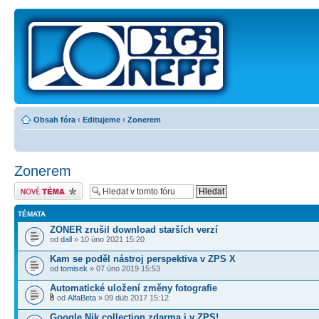
Obsah fóra
‹
Editujeme
‹
Zonerem
Zonerem
Odeslat nové téma
TÉMATA
ZONER zrušil download starších verzí
od
dall
» 10 úno 2021 15:20
Kam se poděl nástroj perspektiva v ZPS X
od
tomisek
» 07 úno 2019 15:53
Automatické uložení změny fotografie
od
AlfaBeta
» 09 dub 2017 15:12
Google Nik collection zdarma i v ZPS!