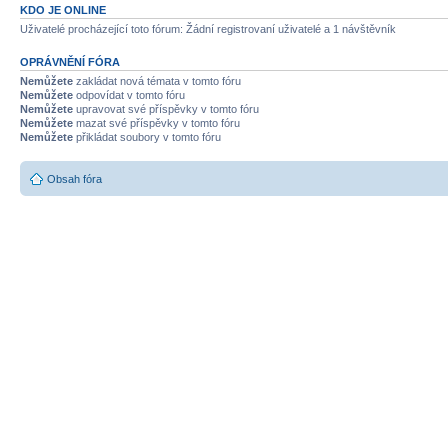
KDO JE ONLINE
Uživatelé procházející toto fórum: Žádní registrovaní uživatelé a 1 návštěvník
OPRÁVNĚNÍ FÓRA
Nemůžete
zakládat nová témata v tomto fóru
Nemůžete
odpovídat v tomto fóru
Nemůžete
upravovat své příspěvky v tomto fóru
Nemůžete
mazat své příspěvky v tomto fóru
Nemůžete
přikládat soubory v tomto fóru
Obsah fóra