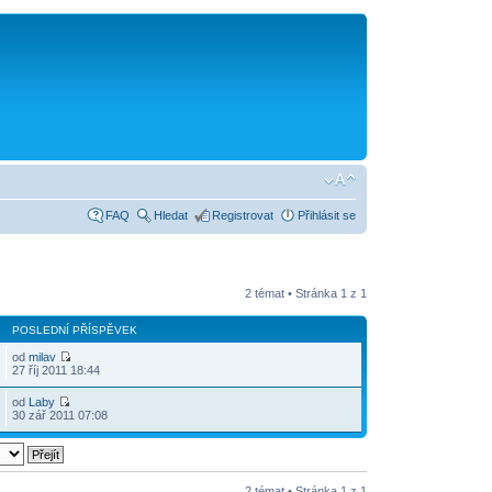
FAQ
Hledat
Registrovat
Přihlásit se
2 témat • Stránka
1
z
1
POSLEDNÍ PŘÍSPĚVEK
od
milav
27 říj 2011 18:44
od
Laby
30 zář 2011 07:08
2 témat • Stránka
1
z
1