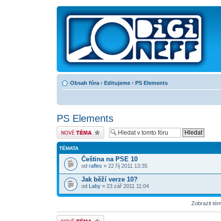
Obsah fóra
‹
Editujeme
‹
PS Elements
PS Elements
Odeslat nové téma
TÉMATA
Čeština na PSE 10
od
rafles
» 22 říj 2011 13:35
Jak běží verze 10?
od
Laby
» 23 zář 2011 11:04
Zobrazit té
Odeslat nové téma