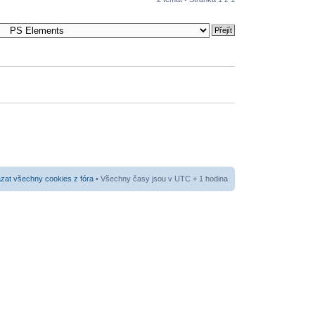
at všechny cookies z fóra
• Všechny časy jsou v UTC + 1 hodina