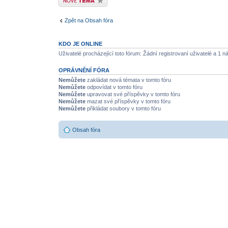
Zpět na Obsah fóra
KDO JE ONLINE
Uživatelé procházející toto fórum: Žádní registrovaní uživatelé a 1 n
OPRÁVNĚNÍ FÓRA
Nemůžete
zakládat nová témata v tomto fóru
Nemůžete
odpovídat v tomto fóru
Nemůžete
upravovat své příspěvky v tomto fóru
Nemůžete
mazat své příspěvky v tomto fóru
Nemůžete
přikládat soubory v tomto fóru
Obsah fóra