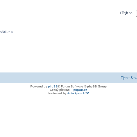
Přejít na:
ávštěvník
Tým
•
Smaz
Powered by
phpBB
® Forum Software © phpBB Group
Český překlad –
phpBB.cz
Protected by
Anti-Spam ACP