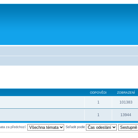
ODPOVĚDI
ZOBRAZENÍ
1
101383
1
13944
mata za předchozí:
Seřadit podle