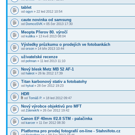
tablet
od
ogyn
» 22 led 2012 10:54
caute novinka od samsung
od
DomcoSVK
» 05 čer 2013 17:30
Meopta Přerov 80. výročí
od
kutilka
» 13 kvě 2013 08:04
Výsledky průzkumu o prodejích ve fotobankách
od
orson
» 14 bře 2013 10:44
uživatelské recenze
od
pohnan
» 11 led 2013 11:10
Nový blesk Metz MB 52 AF-1
od
haleot
» 26 lis 2012 17:39
Titan karbonový stativ a fotobatohy
od
hykal
» 28 čer 2012 19:23
HDR
od
Tomáš P.
» 18 led 2012 09:47
Nový výrobce objektivů pro MFT
od
ZdenekN
» 26 čer 2012 19:42
Canon EF 40mm f/2.8 STM - palačinka
od
karcer
» 11 čer 2012 08:30
Platforma pro prodej fotografií on-line - Stahnifoto.cz