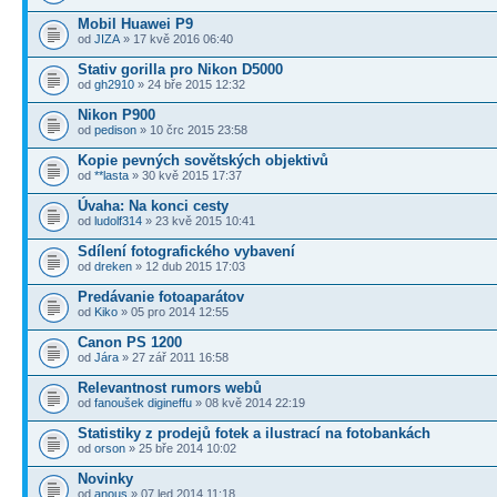
Mobil Huawei P9
od
JIZA
» 17 kvě 2016 06:40
Stativ gorilla pro Nikon D5000
od
gh2910
» 24 bře 2015 12:32
Nikon P900
od
pedison
» 10 črc 2015 23:58
Kopie pevných sovětských objektivů
od
**lasta
» 30 kvě 2015 17:37
Úvaha: Na konci cesty
od
ludolf314
» 23 kvě 2015 10:41
Sdílení fotografického vybavení
od
dreken
» 12 dub 2015 17:03
Predávanie fotoaparátov
od
Kiko
» 05 pro 2014 12:55
Canon PS 1200
od
Jára
» 27 zář 2011 16:58
Relevantnost rumors webů
od
fanoušek digineffu
» 08 kvě 2014 22:19
Statistiky z prodejů fotek a ilustrací na fotobankách
od
orson
» 25 bře 2014 10:02
Novinky
od
anous
» 07 led 2014 11:18