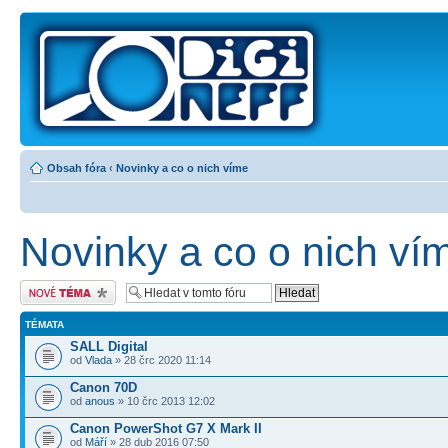
Obsah fóra
‹
Novinky a co o nich víme
Novinky a co o nich ví
Odeslat nové téma
TÉMATA
SALL Digital
od
Vlada
» 28 črc 2020 11:14
Canon 70D
od
anous
» 10 črc 2013 12:02
Canon PowerShot G7 X Mark II
od
Máří
» 28 dub 2016 07:50