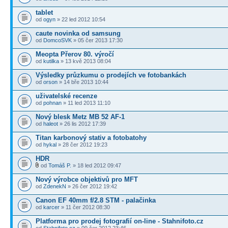
tablet
od
ogyn
» 22 led 2012 10:54
caute novinka od samsung
od
DomcoSVK
» 05 čer 2013 17:30
Meopta Přerov 80. výročí
od
kutilka
» 13 kvě 2013 08:04
Výsledky průzkumu o prodejích ve fotobankách
od
orson
» 14 bře 2013 10:44
uživatelské recenze
od
pohnan
» 11 led 2013 11:10
Nový blesk Metz MB 52 AF-1
od
haleot
» 26 lis 2012 17:39
Titan karbonový stativ a fotobatohy
od
hykal
» 28 čer 2012 19:23
HDR
od
Tomáš P.
» 18 led 2012 09:47
Nový výrobce objektivů pro MFT
od
ZdenekN
» 26 čer 2012 19:42
Canon EF 40mm f/2.8 STM - palačinka
od
karcer
» 11 čer 2012 08:30
Platforma pro prodej fotografií on-line - Stahnifoto.cz