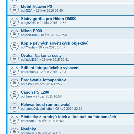
Mobil Huawei P9
od
JIZA
» 17 kvě 2016 06:40
Stativ gorilla pro Nikon D5000
od
gh2910
» 24 bře 2015 12:32
Nikon P900
od
pedison
» 10 črc 2015 23:58
Kopie pevných sovětských objektivů
od
**lasta
» 30 kvě 2015 17:37
Úvaha: Na konci cesty
od
ludolf314
» 23 kvě 2015 10:41
Sdílení fotografického vybavení
od
dreken
» 12 dub 2015 17:03
Predávanie fotoaparátov
od
Kiko
» 05 pro 2014 12:55
Canon PS 1200
od
Jára
» 27 zář 2011 16:58
Relevantnost rumors webů
od
fanoušek digineffu
» 08 kvě 2014 22:19
Statistiky z prodejů fotek a ilustrací na fotobankách
od
orson
» 25 bře 2014 10:02
Novinky
od
anous
» 07 led 2014 11:18