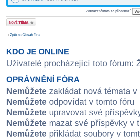
od
Stahnifoto.cz
» 09 čer 2012 23:46
Zobrazit témata za předchozí:
Odeslat nové téma
Zpět na Obsah fóra
KDO JE ONLINE
Uživatelé procházející toto fórum: 
OPRÁVNĚNÍ FÓRA
Nemůžete
zakládat nová témata v 
Nemůžete
odpovídat v tomto fóru
Nemůžete
upravovat své příspěvky
Nemůžete
mazat své příspěvky v t
Nemůžete
přikládat soubory v tomt