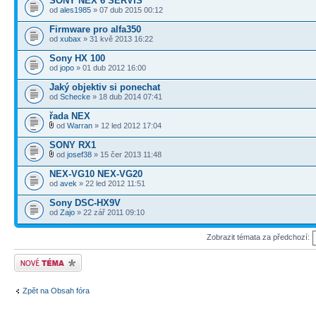
SONY NEX 6 SERVIS
od
ales1985
» 07 dub 2015 00:12
Firmware pro alfa350
od
xubax
» 31 kvě 2013 16:22
Sony HX 100
od
jopo
» 01 dub 2012 16:00
Jaký objektiv si ponechat
od
Schecke
» 18 dub 2014 07:41
řada NEX
od
Warran
» 12 led 2012 17:04
SONY RX1
od
josef38
» 15 čer 2013 11:48
NEX-VG10 NEX-VG20
od
avek
» 22 led 2012 11:51
Sony DSC-HX9V
od
Zajo
» 22 zář 2011 09:10
Zobrazit témata za předchozí:
Odeslat nové téma
Zpět na Obsah fóra