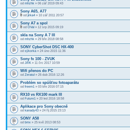
od
mhzhk
» 06 zář 2019 09:43
Sony A65, A77
od
jirka4
» 10 zář 2011 20:57
Sony A7 a spol
od
OVal
» 12 srp 2015 09:19
skla na Sony A 7 III
od
mhzhk
» 29 bře 2018 08:58
SONY CyberShot DSC HX-400
od
sýkorka
» 24 úno 2015 11:36
Sony fx 100 - ZVUK
od
JiříK
» 11 črc 2017 10:59
Wifi přenos do PC
od
Zeratul
» 26 dub 2016 12:26
Problém so spúšťou fotoaparátu
od
freem1
» 03 bře 2016 07:15
RX10 vs RX100 mark III
od
Future1
» 20 led 2016 18:58
Aplikace pro Sony obecně
od
kanady43
» 24 říj 2015 23:13
SONY A58
od
bmx
» 25 kvě 2013 08:53