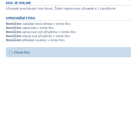
KDO JE ONLINE
Uživatelé procházející toto fórum: Žádní registrovaní uživatelé a 1 návštěvník
OPRÁVNĚNÍ FÓRA
Nemůžete
zakládat nová témata v tomto fóru
Nemůžete
odpovídat v tomto fóru
Nemůžete
upravovat své příspěvky v tomto fóru
Nemůžete
mazat své příspěvky v tomto fóru
Nemůžete
přikládat soubory v tomto fóru
Obsah fóra