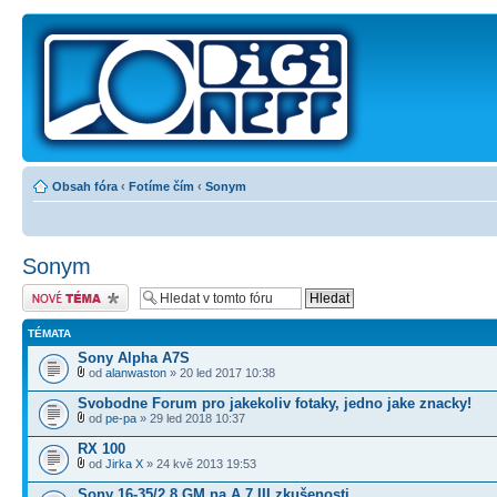
Obsah fóra
‹
Fotíme čím
‹
Sonym
Sonym
Odeslat nové téma
TÉMATA
Sony Alpha A7S
od
alanwaston
» 20 led 2017 10:38
Svobodne Forum pro jakekoliv fotaky, jedno jake znacky!
od
pe-pa
» 29 led 2018 10:37
RX 100
od
Jirka X
» 24 kvě 2013 19:53
Sony 16-35/2,8 GM na A 7 III zkušenosti