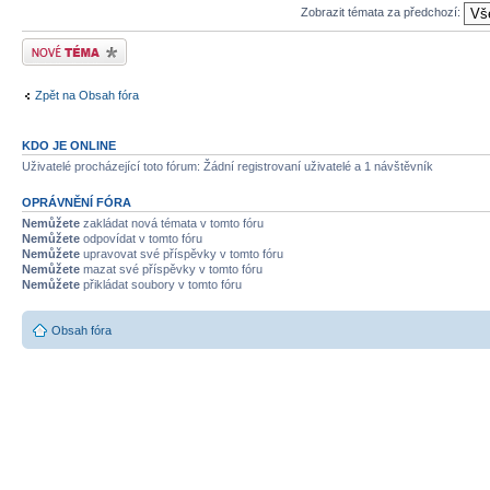
Zobrazit témata za předchozí:
Odeslat nové téma
Zpět na Obsah fóra
KDO JE ONLINE
Uživatelé procházející toto fórum: Žádní registrovaní uživatelé a 1 návštěvník
OPRÁVNĚNÍ FÓRA
Nemůžete
zakládat nová témata v tomto fóru
Nemůžete
odpovídat v tomto fóru
Nemůžete
upravovat své příspěvky v tomto fóru
Nemůžete
mazat své příspěvky v tomto fóru
Nemůžete
přikládat soubory v tomto fóru
Obsah fóra