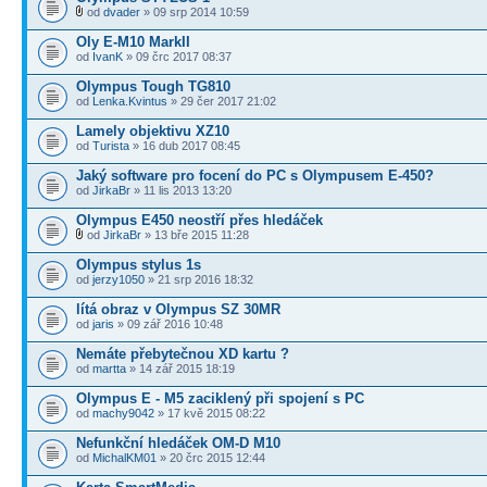
od
dvader
» 09 srp 2014 10:59
Oly E-M10 MarkII
od
IvanK
» 09 črc 2017 08:37
Olympus Tough TG810
od
Lenka.Kvintus
» 29 čer 2017 21:02
Lamely objektivu XZ10
od
Turista
» 16 dub 2017 08:45
Jaký software pro focení do PC s Olympusem E-450?
od
JirkaBr
» 11 lis 2013 13:20
Olympus E450 neostří přes hledáček
od
JirkaBr
» 13 bře 2015 11:28
Olympus stylus 1s
od
jerzy1050
» 21 srp 2016 18:32
lítá obraz v Olympus SZ 30MR
od
jaris
» 09 zář 2016 10:48
Nemáte přebytečnou XD kartu ?
od
martta
» 14 zář 2015 18:19
Olympus E - M5 zaciklený při spojení s PC
od
machy9042
» 17 kvě 2015 08:22
Nefunkční hledáček OM-D M10
od
MichalKM01
» 20 črc 2015 12:44