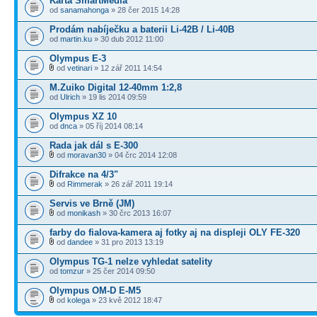
Karta SmartMedia
od
sanamahonga
» 28 čer 2015 14:28
Prodám nabíječku a baterii Li-42B / Li-40B
od
martin.ku
» 30 dub 2012 11:00
Olympus E-3
od
vetinari
» 12 zář 2011 14:54
M.Zuiko Digital 12-40mm 1:2,8
od
Ulrich
» 19 lis 2014 09:59
Olympus XZ 10
od
dnca
» 05 říj 2014 08:14
Rada jak dál s E-300
od
moravan30
» 04 črc 2014 12:08
Difrakce na 4/3"
od
Rimmerak
» 26 zář 2011 19:14
Servis ve Brně (JM)
od
monikash
» 30 črc 2013 16:07
farby do fialova-kamera aj fotky aj na displeji OLY FE-320
od
dandee
» 31 pro 2013 13:19
Olympus TG-1 nelze vyhledat satelity
od
tomzur
» 25 čer 2014 09:50
Olympus OM-D E-M5
od
kolega
» 23 kvě 2012 18:47