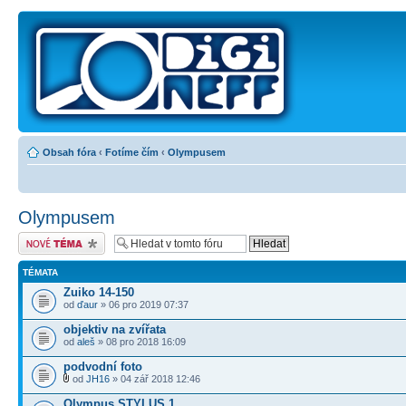
Obsah fóra
‹
Fotíme čím
‹
Olympusem
Olympusem
Odeslat nové téma
TÉMATA
Zuiko 14-150
od
ďaur
» 06 pro 2019 07:37
objektiv na zvířata
od
aleš
» 08 pro 2018 16:09
podvodní foto
od
JH16
» 04 zář 2018 12:46
Olympus STYLUS 1