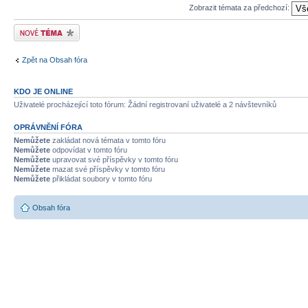
Zobrazit témata za předchozí:
Odeslat nové téma
Zpět na Obsah fóra
KDO JE ONLINE
Uživatelé procházející toto fórum: Žádní registrovaní uživatelé a 2 návštevníků
OPRÁVNĚNÍ FÓRA
Nemůžete
zakládat nová témata v tomto fóru
Nemůžete
odpovídat v tomto fóru
Nemůžete
upravovat své příspěvky v tomto fóru
Nemůžete
mazat své příspěvky v tomto fóru
Nemůžete
přikládat soubory v tomto fóru
Obsah fóra