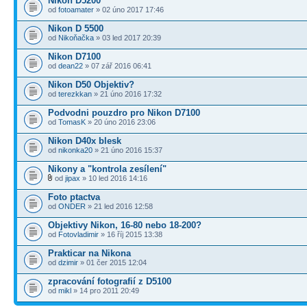
Nikon D5200
od
fotoamater
» 02 úno 2017 17:46
Nikon D 5500
od
Nikoňačka
» 03 led 2017 20:39
Nikon D7100
od
dean22
» 07 zář 2016 06:41
Nikon D50 Objektiv?
od
terezkkan
» 21 úno 2016 17:32
Podvodni pouzdro pro Nikon D7100
od
TomasK
» 20 úno 2016 23:06
Nikon D40x blesk
od
nikonka20
» 21 úno 2016 15:37
Nikony a "kontrola zesílení"
od
jipax
» 10 led 2016 14:16
Foto ptactva
od
ONDER
» 21 led 2016 12:58
Objektivy Nikon, 16-80 nebo 18-200?
od
Fotovladimir
» 16 říj 2015 13:38
Prakticar na Nikona
od
dzimir
» 01 čer 2015 12:04
zpracování fotografií z D5100
od
mikl
» 14 pro 2011 20:49