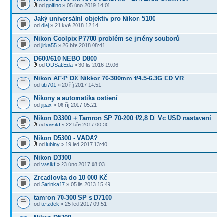
od
golfino
» 05 úno 2019 14:01
Jaký universální objektiv pro Nikon 5100
od
diej
» 21 kvě 2018 12:14
Nikon Coolpix P7700 problém se jmény souborů
od
jirka55
» 26 bře 2018 08:41
D600/610 NEBO D800
od
ODSakEda
» 30 lis 2016 19:06
Nikon AF-P DX Nikkor 70-300mm f/4.5-6.3G ED VR
od
tibi701
» 20 říj 2017 14:51
Nikony a automatika ostření
od
jipax
» 06 říj 2017 05:21
Nikon D3300 + Tamron SP 70-200 f/2,8 Di Vc USD nastavení
od
vasikf
» 22 bře 2017 00:30
Nikon D5300 - VADA?
od
lubiny
» 19 led 2017 13:40
Nikon D3300
od
vasikf
» 23 úno 2017 08:03
Zrcadlovka do 10 000 Kč
od
Sarinka17
» 05 lis 2013 15:49
tamron 70-300 SP s D7100
od
terzdek
» 25 led 2017 09:51