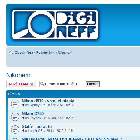
Obsah fóra
‹
Fotíme čím
‹
Nikonem
Nikonem
Odeslat nové téma
TÉMATA
Nikon d610 - vrzající plasty
od
RendyO
» 18 črc 2020 10:12
Nikon D780
od
Zbynek1
» 07 led 2020 15:14
Statív - poraďte
od
pepito25
» 29 led 2012 11:19
NIKON D750 INFRA OVLÁDÁNÍ - EXTERNÍ SNÍMAČ?