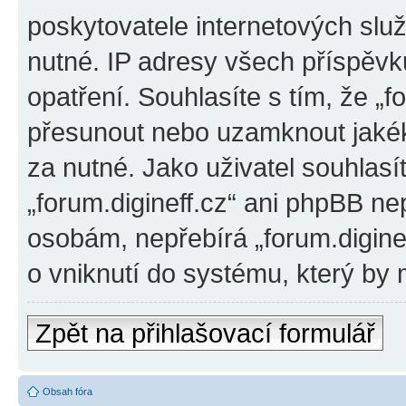
poskytovatele internetových slu
nutné. IP adresy všech příspěvk
opatření. Souhlasíte s tím, že „f
přesunout nebo uzamknout jakék
za nutné. Jako uživatel souhlasí
„forum.digineff.cz“ ani phpBB ne
osobám, nepřebírá „forum.digine
o vniknutí do systému, který by 
Zpět na přihlašovací formulář
Obsah fóra