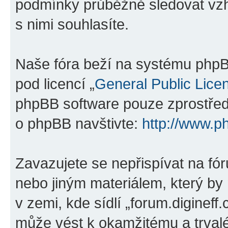
podmínky průběžně sledovat vzh
s nimi souhlasíte.
Naše fóra beží na systému phpBB
pod licencí „
General Public Lice
phpBB software pouze zprostředk
o phpBB navštivte:
http://www.p
Zavazujete se nepřispívat na f
nebo jiným materiálem, který by
v zemi, kde sídlí „forum.digineff
může vést k okamžitému a trval