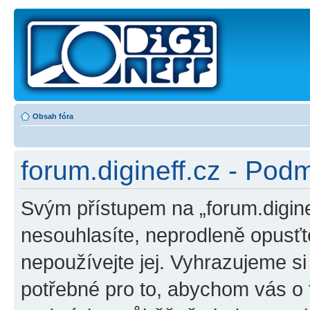
Obsah fóra
forum.digineff.cz - Pod
Svým přístupem na „forum.digine
nesouhlasíte, neprodleně opusťte
nepoužívejte jej. Vyhrazujeme s
potřebné pro to, abychom vás o 