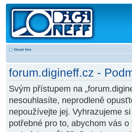
Obsah fóra
forum.digineff.cz - Pod
Svým přístupem na „forum.digine
nesouhlasíte, neprodleně opusťte
nepoužívejte jej. Vyhrazujeme s
potřebné pro to, abychom vás o 