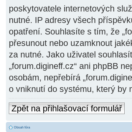
poskytovatele internetových slu
nutné. IP adresy všech příspěvk
opatření. Souhlasíte s tím, že „f
přesunout nebo uzamknout jakék
za nutné. Jako uživatel souhlasí
„forum.digineff.cz“ ani phpBB ne
osobám, nepřebírá „forum.digine
o vniknutí do systému, který by 
Zpět na přihlašovací formulář
Obsah fóra