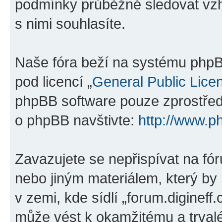
podmínky průběžně sledovat vzh
s nimi souhlasíte.
Naše fóra beží na systému phpBB
pod licencí „
General Public Lice
phpBB software pouze zprostředk
o phpBB navštivte:
http://www.p
Zavazujete se nepřispívat na f
nebo jiným materiálem, který by
v zemi, kde sídlí „forum.digineff
může vést k okamžitému a trval