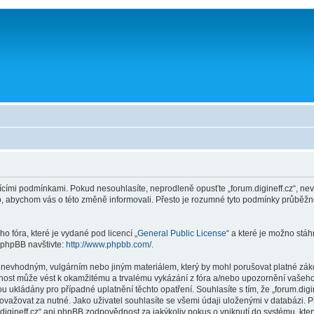
ícími podmínkami. Pokud nesouhlasíte, neprodleně opusťte „forum.digineff.cz“, nev
to, abychom vás o této změně informovali. Přesto je rozumné tyto podmínky průběž
o fóra, které je vydané pod licencí „
General Public License
“ a které je možno stá
 phpBB navštivte:
http://www.phpbb.com/
.
 nevhodným, vulgárním nebo jiným materiálem, který by mohl porušovat platné zákon
innost může vést k okamžitému a trvalému vykázání z fóra a/nebo upozornění vašeho 
ukládány pro případné uplatnění těchto opatření. Souhlasíte s tím, že „forum.digin
ažovat za nutné. Jako uživatel souhlasíte se všemi údaji uloženými v databázi. Př
digineff.cz“ ani phpBB zodpovědnost za jakýkoliv pokus o vniknutí do systému, kter