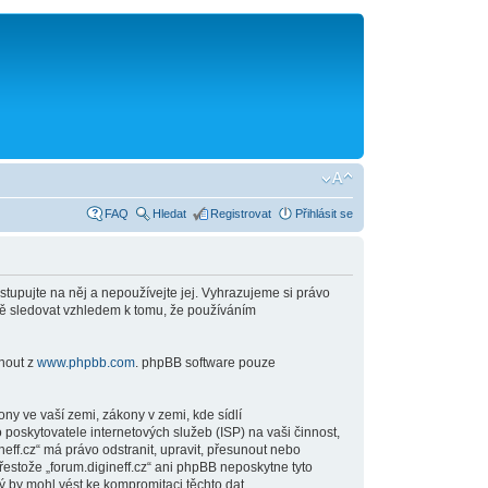
FAQ
Hledat
Registrovat
Přihlásit se
stupujte na něj a nepoužívejte jej. Vyhrazujeme si právo
ně sledovat vzhledem k tomu, že používáním
hnout z
www.phpbb.com
. phpBB software pouze
y ve vaší zemi, zákony v zemi, kde sídlí
poskytovatele internetových služeb (ISP) na vaši činnost,
eff.cz“ má právo odstranit, upravit, přesunout nebo
estože „forum.digineff.cz“ ani phpBB neposkytne tyto
ý by mohl vést ke kompromitaci těchto dat.