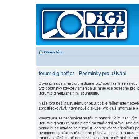
Obsah fóra
forum.digineff.cz - Podmínky pro užívání
Svým přístupem na „forum.digineff.cz“ souhlasíte s následuj
tyto podmínky kdykoliv změnit a učiníme vše potřebné pro 
„forum.digineff.cz“ s nimi souhlasíte.
Naše fóra beží na systému phpBB, což je řešení internetovéh
zprostředkovává internetové diskuze. Pro další informace o
Zavazujete se nepřispívat na fórum pohoršujícím, hanlivým,
„forum.digineff.cz“, nebo platné mezinárodní právo. Tato č
pokud bude uznáno za nutné. IP adresy všech příspěvků jsou 
uzamknout jakékoliv téma nebo příspěvek, pokud to bude pov
informace třetí straně nebo cizím osobám, nepřebírá „forum.