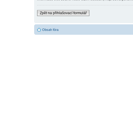
Zpět na přihlašovací formulář
Obsah fóra