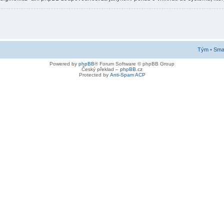
Tým
•
Smaz
Powered by
phpBB
® Forum Software © phpBB Group
Český překlad –
phpBB.cz
Protected by
Anti-Spam ACP