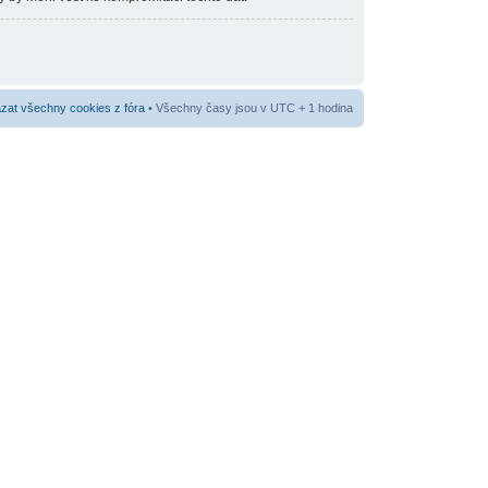
at všechny cookies z fóra
• Všechny časy jsou v UTC + 1 hodina