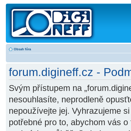
Obsah fóra
forum.digineff.cz - Pod
Svým přístupem na „forum.digine
nesouhlasíte, neprodleně opusťte
nepoužívejte jej. Vyhrazujeme s
potřebné pro to, abychom vás o 