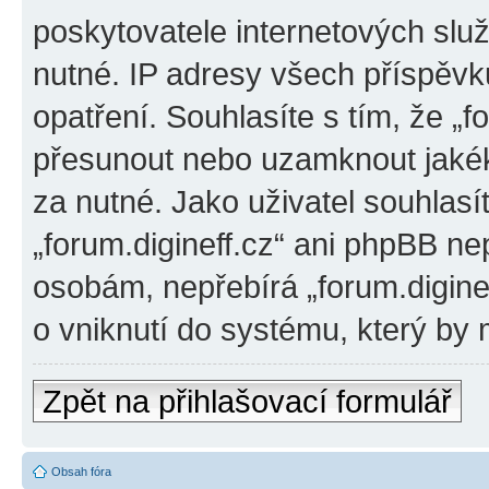
poskytovatele internetových slu
nutné. IP adresy všech příspěvk
opatření. Souhlasíte s tím, že „f
přesunout nebo uzamknout jakék
za nutné. Jako uživatel souhlasí
„forum.digineff.cz“ ani phpBB ne
osobám, nepřebírá „forum.digine
o vniknutí do systému, který by 
Zpět na přihlašovací formulář
Obsah fóra