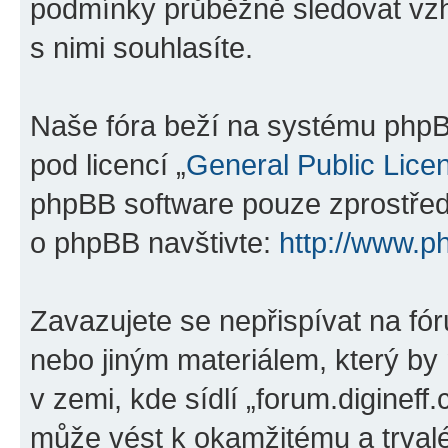
podmínky průběžně sledovat vzh
s nimi souhlasíte.
Naše fóra beží na systému phpBB
pod licencí „
General Public Lice
phpBB software pouze zprostředk
o phpBB navštivte:
http://www.p
Zavazujete se nepřispívat na f
nebo jiným materiálem, který by
v zemi, kde sídlí „forum.digineff
může vést k okamžitému a trval