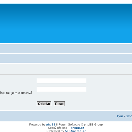
li, tak je to e-mailová
Tým
•
Smaz
Powered by
phpBB
® Forum Software © phpBB Group
Český překlad –
phpBB.cz
Protected by
Anti-Spam ACP