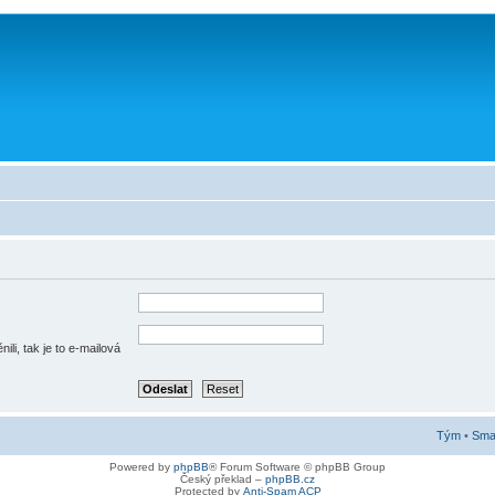
li, tak je to e-mailová
Tým
•
Smaz
Powered by
phpBB
® Forum Software © phpBB Group
Český překlad –
phpBB.cz
Protected by
Anti-Spam ACP