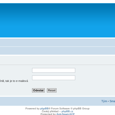
li, tak je to e-mailová
Tým
•
Smaz
Powered by
phpBB
® Forum Software © phpBB Group
Český překlad –
phpBB.cz
Protected by
Anti-Spam ACP